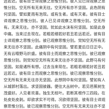
远若近。彼有目士谛观察之思惟分别。彼人见已谛观察之思
惟分别。空无所有无来无往。空无所有亦不坚固。此色阴有
何坚固。譬如夏雨有泡现。或有生者。或有灭者。彼有目士
谛观察之思惟分别。彼人已见谛观察之思惟分别。空无所
有。无来无往。亦不坚固。犹如此水沫有何坚固。如是此身
中痛。当来过去现在。若粗若细若好若丑若远若近。彼有目
士谛观察之思惟分别。彼已观察思惟分别。觉知空无所有无
来无往亦不坚固。此痛阴中有何坚固。譬若夏后日日正中。
无有云曀野马炽盛。彼有目士而观察之思惟分别。彼已观察
思惟分别。则觉知空无所有无来无往亦不坚固。此野马有何
坚固。如是诸所有想。过去当来现在。若粗若细若好若丑若
远若近。彼有目士而观察之思惟分别。彼已观察思惟分别。
空无所有无来无往亦无坚固。此想阴中有何坚固。譬如有人
从城郭村落出。求坚固彼器。便往大丛树中。若见芭蕉树生
茂盛好。人见者欢喜。独生无枝叶。若断其根作三四段。在
处皮处皮剥。却欲求实不可得。况欲得坚固。彼有目士谛观
察思惟分别。彼已观察思惟分别。空无所有无来无往亦不坚