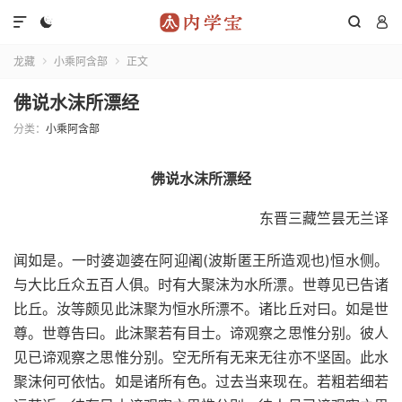




龙藏
小乘阿含部
正文


佛说水沫所漂经
分类：
小乘阿含部
佛说水沫所漂经
东晋三藏竺昙无兰译
闻如是。一时婆迦婆在阿迎阇(波斯匿王所造观也)恒水侧。
与大比丘众五百人俱。时有大聚沫为水所漂。世尊见已告诸
比丘。汝等颇见此沫聚为恒水所漂不。诸比丘对曰。如是世
尊。世尊告曰。此沫聚若有目士。谛观察之思惟分别。彼人
见已谛观察之思惟分别。空无所有无来无往亦不坚固。此水
聚沫何可依怙。如是诸所有色。过去当来现在。若粗若细若