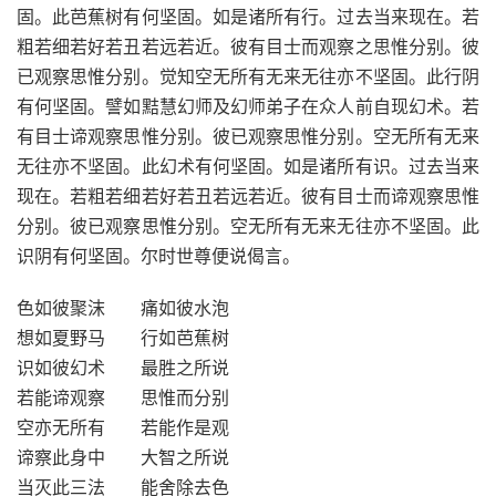
固。此芭蕉树有何坚固。如是诸所有行。过去当来现在。若
粗若细若好若丑若远若近。彼有目士而观察之思惟分别。彼
已观察思惟分别。觉知空无所有无来无往亦不坚固。此行阴
有何坚固。譬如黠慧幻师及幻师弟子在众人前自现幻术。若
有目士谛观察思惟分别。彼已观察思惟分别。空无所有无来
无往亦不坚固。此幻术有何坚固。如是诸所有识。过去当来
现在。若粗若细若好若丑若远若近。彼有目士而谛观察思惟
分别。彼已观察思惟分别。空无所有无来无往亦不坚固。此
识阴有何坚固。尔时世尊便说偈言。
色如彼聚沫 痛如彼水泡
想如夏野马 行如芭蕉树
识如彼幻术 最胜之所说
若能谛观察 思惟而分别
空亦无所有 若能作是观
谛察此身中 大智之所说
当灭此三法 能舍除去色