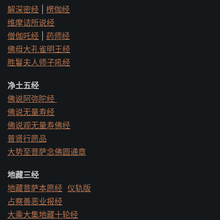
解深密经
|
楞伽经
维摩诘所说经
僧伽吒经
|
药师经
佛母大孔雀明王经
胜鬘夫人师子吼经
净土五经
佛说阿弥陀经
佛说无量寿经
佛说观无量寿佛经
普贤行愿品
大势至菩萨念佛圆通章
地藏三经
地藏菩萨本愿经
仪轨版
占察善恶业报经
大乘大集地藏十轮经