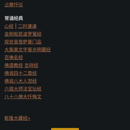
占察忏仪
常诵经典
心经
|
二时课诵
金刚般若波罗蜜经
观世音菩萨普门品
大乘离文字普光明藏经
百佛名经
佛遗教经
吉祥经
佛说四十二章经
佛说八大人觉经
六祖大师法宝坛经
八十八佛大忏悔文
乾隆大藏经>