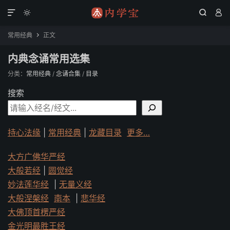




常用经典
正文

内典念诵常用选集
分类：
常用经典
/
念诵合集
/
目录
搜索
持心法缘
|
常用经典
|
龙藏目录
更多…
大方广佛华严经
大般若经
|
圆觉经
妙法莲华经
|
无量义经
大般涅槃经
南本
|
悲华经
大佛顶首楞严经
金光明最胜王经