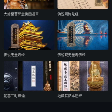
大势至菩萨念佛圆通章
佛说阿弥陀经
佛说无量寿经
佛说观无量寿佛经
朝暮二时课诵
地藏菩萨本愿经