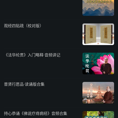
观经四贴疏（校对版）
《法华纶贯》入门略释·音频讲记
普贤行愿品·读诵版合集
持心恭诵《佛说疗痔病经》音频合集