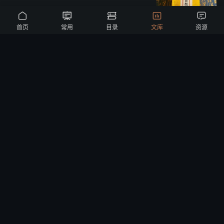





首页
常用
目录
文库
资源
大佛顶楞严经文句
《大方广圆觉修多罗了义经 》讲义附亲闻
记
教观纲宗科释
方广大庄严经(点校本)