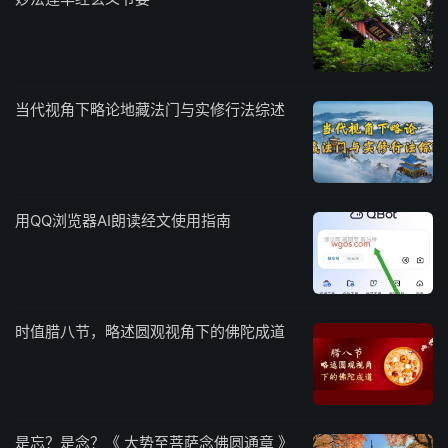
当代视角下略论地藏法门与实修行法综述
用QQ浏览器AI朗读经文使用指南
时值腊八节，略述圆观视角下的佛陀成道
是忘？是念？《 大势至菩萨念佛圆通章 》