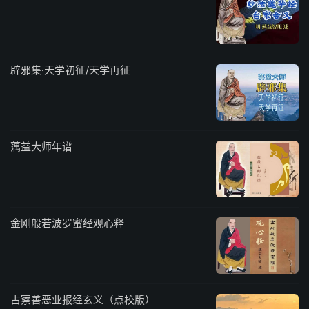
辟邪集·天学初征/天学再征
蕅益大师年谱
金刚般若波罗蜜经观心释
占察善恶业报经玄义（点校版）