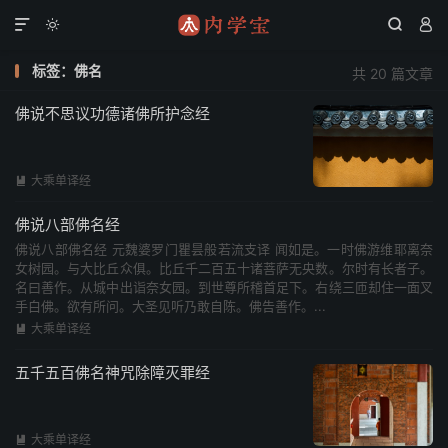




标签：佛名
共 20 篇文章
佛说不思议功德诸佛所护念经
大乘单译经

佛说八部佛名经
佛说八部佛名经 元魏婆罗门瞿昙般若流支译 闻如是。一时佛游维耶离奈
女树园。与大比丘众俱。比丘千二百五十诸菩萨无央数。尔时有长者子。
名曰善作。从城中出诣奈女园。到世尊所稽首足下。右绕三匝却住一面叉
手白佛。欲有所问。大圣见听乃敢自陈。佛告善作。...
大乘单译经

五千五百佛名神咒除障灭罪经
大乘单译经
