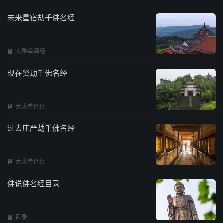
未来星宿劫千佛名经
大乘单译经

现在贤劫千佛名经
大乘单译经

过去庄严劫千佛名经
大乘单译经

佛说佛名经目录
目录
