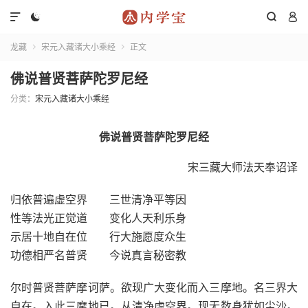




龙藏
宋元入藏诸大小乘经
正文


佛说普贤菩萨陀罗尼经
分类：
宋元入藏诸大小乘经
佛说普贤菩萨陀罗尼经
宋三藏大师法天奉诏译
归依普遍虚空界 三世清净平等因
性等法光正觉道 变化人天利乐身
示居十地自在位 行大施愿度众生
功德相严名普贤 今说真言秘密教
尔时普贤菩萨摩诃萨。欲现广大变化而入三摩地。名三界大
自在。入此三摩地已。从清净虚空界。现无数身犹如尘沙。