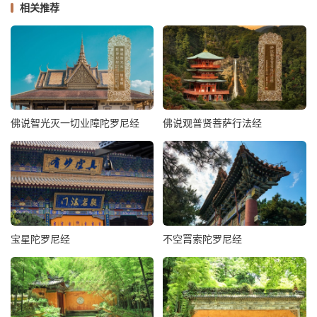
相关推荐
佛说智光灭一切业障陀罗尼经
佛说观普贤菩萨行法经
宝星陀罗尼经
不空罥索陀罗尼经