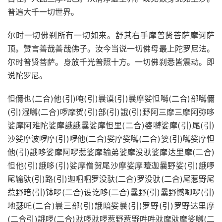
普遍大千一切世界。
尔时一切佛刹所有一切如来。舒其右手摩普贤菩萨摩诃萨
顶。赞言善哉善哉佛子。汝今当说一切佛母最上陀罗尼法。
尔时普贤菩萨。身放千光普照十方。一切佛刹悉皆震动。即
说陀罗尼。
怛儞也(二合)他(引)唵(引)曩谟(引)曩摩娑怛嚩(二合)部嚩儞
(引)湿嚩(二合)啰摩贺(引)部(引)誐(引)野阿三摩三摩阿弥哆
娑摩阿难陀娑摩誐誐曩娑摩怛里(二合)婆嚩娑摩(引)尾(引)
沙娑摩波啰摩(引)啰他(二合)娑摩娑嚩(二合)婆(引)嚩娑摩怛
他(引)誐哆娑摩阿啰惹娑摩输弟娑摩没驮娑摩达里摩(二合)
怛他(引)誐哆(引)娑摩僧贺尾沙摩娑摩曀迦曩野娑(引)誐啰
尾输驮(引)路(引)迦呬呬罗没驮(二合)罗没驮(二合)尾惹野尾
惹野暗(引)钵啰(二合)设讫哆(二合)曩野(引)曩野憾唧啰(引)
地瑟吒(二合)曩三部(引)誐暗娑曩(引)罗野(引)罗野达里摩
(二合引)誐啰(二合)驮啰驮啰惹野惹野吽吽驮摩驮摩娑嚩(二