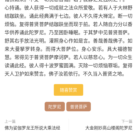
心持诵。彼人获得一切成就之法众所爱敬。若有人于大林野
结跏趺坐。诵此经典满于七边。彼人不久得大禅定。断一切
烦恼。复得普贤菩萨结跏趺坐而现于前。若人随自力分以香
华供养诵此陀罗尼。乃至困卧睡眠。于其梦中见普贤菩萨。
舒其右手放法光明。灌照身心作如是言。善哉善哉佛子。如
来大曼拏罗转身。而得大菩萨位。身心安乐。具大福德智
慧。常得见于普贤菩萨摩诃萨。若人以慈悲心。为一切众生
读诵此经。彼人得十波罗蜜圆满。灭除一切烦恼罪垢。复得
天人卫护如来赞言。佛子汝若依行。不久当入普贤之地。
随喜赞赏
陀罗尼
普贤菩萨
上一篇
下一篇
佛为娑伽罗龙王所说大乘法经
大金刚妙高山楼阁陀罗尼