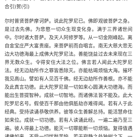
合引)贺(引)
尔时普贤菩萨摩诃萨。说此陀罗尼已。佛即观彼菩萨之身。
是过去先佛。为悲愍一切众生现变化身。满于三界诸世间
中。尔时诸大菩萨。及天人阿修罗等。从一切金刚峰起。离
自金宝庄严大富贵座。来菩萨前而自唱言。南无大慈大悲无
边大功德海最上成佛大陀罗尼法。善能饶益过去未来现在三
界无数众生。令得安住大法之位。佛言若人闻此大陀罗尼
法。经无边劫所作之罪皆悉除灭。亦能枯竭烦恼大海。摧坏
我见高山。譬如有人见百千佛。经无边劫所作善根。亦不能
及此真言功德。此大陀罗尼是一切如来心圆满大功德海。而
能出生菩提智种。成就一切智地。而诸佛法皆不能及。此大
陀罗尼名号。假使百千那由他俱胝劫亦难得闻。若有人于此
经典。受持读诵恭敬供养。彼等众生善解总持。能活慧命住
如来位。成就一切功德。若有人读诵此经。一遍二遍乃至三
遍。彼人得最上功德。能灭一切罪能断一切烦恼。复得值遇
诸佛如来。不受一切忧愁苦恼。若于寂静之处独树之下。一