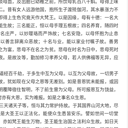
啖母血，及出胎已幼稚之前，所饮母乳百八十斛。母得上味
二。昔有女人远游他国，抱所生子渡殑伽河，其水暴涨力不
即得上生色究竟天作大梵王。以是因缘，母有十德：一名大
能生故；三名能正，恒以母手理五根故；四名养育，随四时
六名庄严，以妙璎珞而严饰故；七名安隐，以母怀抱为止息
，以善言辞离众恶故；十名与业，能以家业付嘱子故。善男
之为富，悲母不在名之为贫。悲母在时名为日中，悲母死时
夜。是故汝等，勤加修习孝养父母，若人供佛福等无异，应
五道经百千劫，于多生中互为父母。以互为父母故，一切男子
故，犹如现在父母之恩等无差别。如是昔恩犹未能报，或因
明覆障宿住智明，不了前生曾为父母。所可报恩互为饶益，
时亦有大恩，实为难报。如是之事名众生恩。
十三天诸天子等，恒与其力常护持故。于其国界山河大地，尽
。是大圣王以正法化，能使众生悉皆安乐。譬如世间一切堂
。亦如梵王能生万物，圣王能生治国之法利众生故。如日天