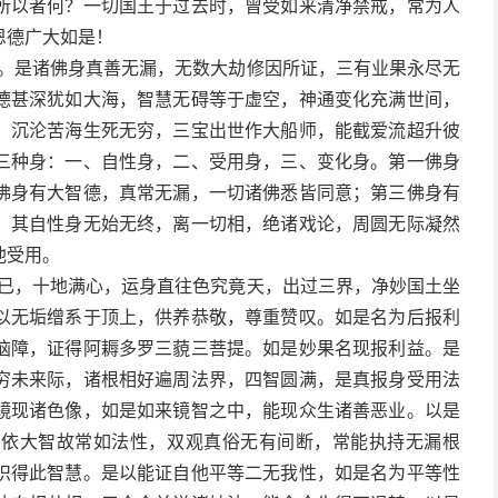
所以者何？一切国王于过去时，曾受如来清净禁戒，常为人
恩德广大如是！
息。是诸佛身真善无漏，无数大劫修因所证，三有业果永尽无
德甚深犹如大海，智慧无碍等于虚空，神通变化充满世间，
，沉沦苦海生死无穷，三宝出世作大船师，能截爱流超升彼
三种身：一、自性身，二、受用身，三、变化身。第一佛身
佛身有大智德，真常无漏，一切诸佛悉皆同意；第三佛身有
，其自性身无始无终，离一切相，绝诸戏论，周圆无际凝然
他受用。
生已，十地满心，运身直往色究竟天，出过三界，净妙国土坐
以无垢缯系于顶上，供养恭敬，尊重赞叹。如是名为后报利
恼障，证得阿耨多罗三藐三菩提。如是妙果名现报利益。是
穷未来际，诸根相好遍周法界，四智圆满，是真报身受用法
镜现诸色像，如是如来镜智之中，能现众生诸善恶业。以是
，依大智故常如法性，双观真俗无有间断，常能执持无漏根
识得此智慧。是以能证自他平等二无我性，如是名为平等性