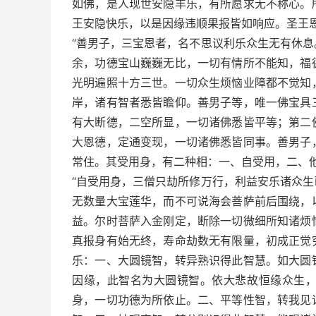
如佛，是人现世安隐丰乐，有所愿求无不称心。
王安隐快乐，以是因缘违顺果报皆如响应。圣王
“善男子，三宝恩者，名不思议利乐众生无有休
余，功德宝山巍巍无比，一切有情所不能知，福
光明遍照十方三世。一切众生烦恼业障都不觉知
岸，诸有智者悉皆瞻仰。善男子等，唯一佛宝具
有大断德，二空所显，一切诸佛悉皆平等；第二
大恩德，定通变现，一切诸佛悉皆同事。善男子
常住。其受用身，有二种相：一、自受用，二、
“自受用身，三僧只劫所修万行，利益安乐诸众
无数量大宝莲华，而不可说海会菩萨前后围绕，
益。尔时菩萨入金刚定，断除一切微细所知诸烦
真报身有始无终，寿命劫数无有限量，初成正觉
乐：一、大圆镜智，转异熟识得此智慧。如大圆
因缘，此智名为大圆镜智。依大悲故恒缘众生
身，一切功德为所依止。二、平等性智，转我见