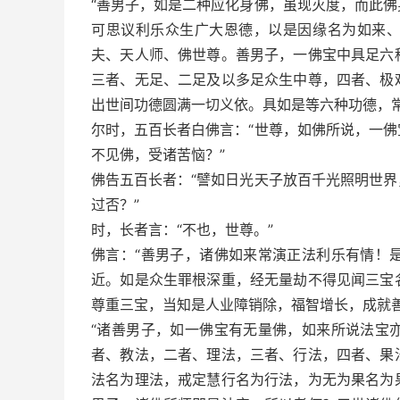
“善男子，如是二种应化身佛，虽现灭度，而此
可思议利乐众生广大恩德，以是因缘名为如来
夫、天人师、佛世尊。善男子，一佛宝中具足六
三者、无足、二足及以多足众生中尊，四者、极
出世间功德圆满一切义依。具如是等六种功德，
尔时，五百长者白佛言：“世尊，如佛所说，一
不见佛，受诸苦恼？”
佛告五百长者：“譬如日光天子放百千光照明世
过否？”
时，长者言：“不也，世尊。”
佛言：“善男子，诸佛如来常演正法利乐有情！
近。如是众生罪根深重，经无量劫不得见闻三宝
尊重三宝，当知是人业障销除，福智增长，成就
“诸善男子，如一佛宝有无量佛，如来所说法宝
者、教法，二者、理法，三者、行法，四者、果
法名为理法，戒定慧行名为行法，为无为果名为