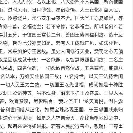
正治，人无所依；若以正化，八大恐怖不入其国，所谓他国
雨、过时风雨、日月薄蚀、星宿变怪。人王正化利益人民，
比，怜愍饶益，常与安乐昼夜不舍。国大圣王亦复如是，等
令修十善，名福德主；若不令修，名非福主。所以者何？若
得其五分，于彼国王常获二分，善因王修同福利故。造十恶
之物，皆为七分亦复如是。若有人王成就正见，如法化世，
王，常来加护守王宫故。虽处人间修行天业，赏罚之心无偏
以是因缘成就十德：一名能照，以智慧眼照世间故；二名庄
人民故；四名伏怨，一切怨敌自然伏故；五名离怖，能却八
七名法本，万姓安住依国王故；八名持世，以天王法持世间
，一切人民王为主故。一切国王以先世福，成就如是十种胜
罗刹王及诸神等，虽不现身，潜来卫护王及眷属。王见人民
善，欢喜赞叹，尽皆唱言：‘我之圣王！’龙天喜悦，澍甘露
，普利世间咸从正化，如意宝珠必现王国，于王邻国咸来归
生逆心于须臾顷，如是之人福自衰灭，命终当堕地狱之中，
故，起诸恶逆得如是报。若有人民能行善心，敬辅仁王尊重