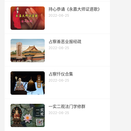
持心恭诵《永嘉大师证道歌》
2022-06-25
占察善恶业报经疏
2022-06-25
占察忏仪合集
2022-06-25
一实二观法门学修群
2022-06-25