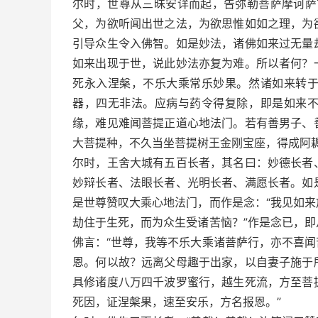
尔时，世尊从三昧安详而起，告弥勒菩萨摩诃萨
父，为欲听闻出世之法，为欲思惟如如之理，为
引导众生令入佛智。如是妙法，诸佛如来过无量
如来出现于世，说此妙法亦复为难。所以者何？
死永入涅槃，不乐大乘常乐妙果。然诸如来转
器，四无非法。应病与药令得复除，即是如来
缘，难见难闻菩提正道心地法门。若有善男子、
大菩提种，不久当坐菩提树王金刚宝座，得成阿耨
尔时，王舍大城有五百长者，其名曰：妙德长者
妙辩长者、法眼长者、光明长者、满愿长者。如
是世尊赞叹大乘心地法门，而作是念：“我见如
劫住于生死，而为众生受诸苦恼？”作是念已，
佛言：“世尊，我等不乐大乘诸菩萨行，亦不喜
恩。何以故？远离父母趣于出家，以自妻子施于
具修诸度八万四千波罗蜜行，越生死流，方至菩
死因，证涅槃果，速至安乐，方名报恩。”