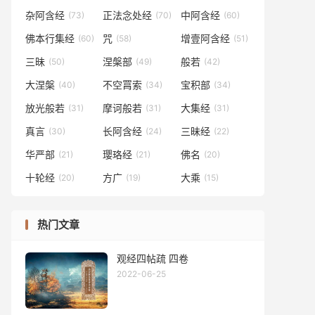
杂阿含经
正法念处经
中阿含经
(73)
(70)
(60)
佛本行集经
咒
增壹阿含经
(60)
(58)
(51)
三昧
涅槃部
般若
(50)
(49)
(42)
大涅槃
不空罥索
宝积部
(40)
(34)
(34)
放光般若
摩诃般若
大集经
(31)
(31)
(31)
真言
长阿含经
三昧经
(30)
(24)
(22)
华严部
璎珞经
佛名
(21)
(21)
(20)
十轮经
方广
大乘
(20)
(19)
(15)
热门文章
观经四帖疏 四卷
2022-06-25