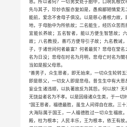
恩。所以者何？一切男女处于胎中，口吮乳根饮
先与其子，珍妙衣服亦复如是，愚痴鄙陋情爱无
能前，爱念不舍母子俱没。以是慈心善根力故，
地，于母胎中为所依故；二名能生，经历众苦而
宜能长养故；五名智者，能以方便生智慧故；
故；八名教授，善巧方便导引子故；九名教诫
子，于诸世间何者最富？何者最贫？悲母在堂名
名为日没；悲母在时名为月明，悲母亡时名为闇
当如是报父母恩。
“善男子，众生恩者，即无始来，一切众生轮转
即是慈父，一切女人即是悲母。昔生生中有大恩
妄业生诸违顺，以执著故反为其怨。何以故？无
无饶益者名为不孝。以是因缘诸众生类，于一切
“国王恩者，福德最胜，虽生人间得自在故。三
大海际属于国王，一人福德胜过一切众生福故
殿，柱为根本；人民丰乐，王为根本，依王有故