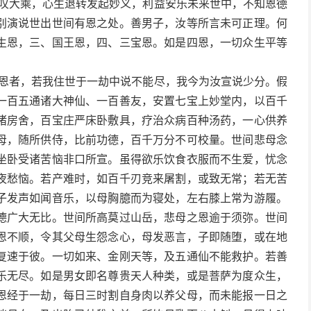
赞叹大乘，心生退转发起妙义，利益安乐未来世中，不知恩德
别演说世出世间有恩之处。善男子，汝等所言未可正理。何
生恩，三、国王恩，四、三宝恩。如是四恩，一切众生平等
悲恩者，若我住世于一劫中说不能尽，我今为汝宣说少分。假
一百五通诸大神仙、一百善友，安置七宝上妙堂内，以百千
诸房舍，百宝庄严床卧敷具，疗治众病百种汤药，一心供养
母，随所供侍，比前功德，百千万分不可校量。世间悲母念
坐卧受诸苦恼非口所宣。虽得欲乐饮食衣服而不生爱，忧念
夜愁恼。若产难时，如百千刃竞来屠割，或致无常；若无苦
子发声如闻音乐，以母胸臆而为寝处，左右膝上常为游履。
德广大无比。世间所高莫过山岳，悲母之恩逾于须弥。世间
恩不顺，令其父母生怨念心，母发恶言，子即随堕，或在地
复速于彼。一切如来、金刚天等，及五通仙不能救护。若善
乐无尽。如是男女即名尊贵天人种类，或是菩萨为度众生，
恩经于一劫，每日三时割自身肉以养父母，而未能报一日之