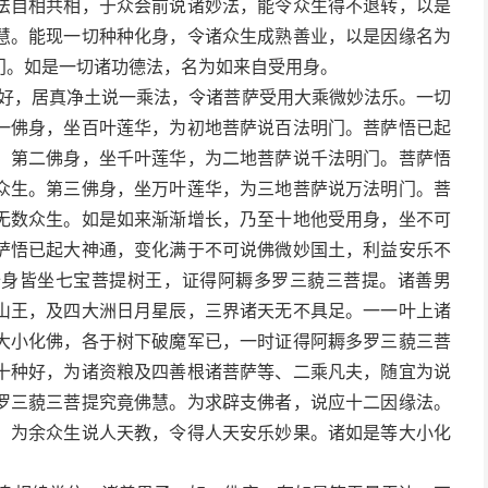
法自相共相，于众会前说诸妙法，能令众生得不退转，以是
慧。能现一切种种化身，令诸众生成熟善业，以是因缘名为
门。如是一切诸功德法，名为如来自受用身。
相好，居真净土说一乘法，令诸菩萨受用大乘微妙法乐。一切
一佛身，坐百叶莲华，为初地菩萨说百法明门。菩萨悟已起
。第二佛身，坐千叶莲华，为二地菩萨说千法明门。菩萨悟
众生。第三佛身，坐万叶莲华，为三地菩萨说万法明门。菩
无数众生。如是如来渐渐增长，乃至十地他受用身，坐不可
萨悟已起大神通，变化满于不可说佛微妙国土，利益安乐不
十身皆坐七宝菩提树王，证得阿耨多罗三藐三菩提。诸善男
山王，及四大洲日月星辰，三界诸天无不具足。一一叶上诸
大小化佛，各于树下破魔军已，一时证得阿耨多罗三藐三菩
十种好，为诸资粮及四善根诸菩萨等、二乘凡夫，随宜为说
罗三藐三菩提究竟佛慧。为求辟支佛者，说应十二因缘法。
。为余众生说人天教，令得人天安乐妙果。诸如是等大小化