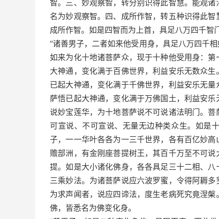
智。三、妙观察智，转分别识得此智慧。能观诸
名为妙观察智。四、成所作智，转五种识得此智
成所作智。如是四智而为上首，具足八万四千智
“诸善男子，二者如来他受用身，具足八万四千
如来为化十地诸菩萨众，现于十种他受用身：第
大神通，变化满于百佛世界，利益安乐无数众生
已起大神通，变化满于千佛世界，利益安乐无量
萨悟已起大神通，变化满于万佛国土，利益安乐
说妙宝莲华，为十地菩萨说不可说诸法明门。菩
可宣说、不可宣说、无量无边种类众生。如是
子，一一华叶各各为一三千世界，各有百亿妙高
赡部洲，有金刚座菩提树王，其百千万至不可说
提。如是大小诸化佛身，各各具足三十二相、八
三乘妙法。为诸菩萨说应六波罗蜜，令得阿耨多
为求声闻者，说应四谛法，度生老病死究竟涅槃
佛，皆悉名为佛变化身。