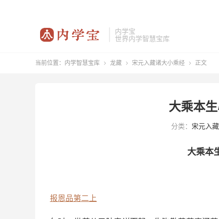
内学宝
世界内学智慧宝库
当前位置：
内学智慧宝库
龙藏
宋元入藏诸大小乘经
正文



大乘本生
分类：
宋元入藏
大乘本
报恩品第二上