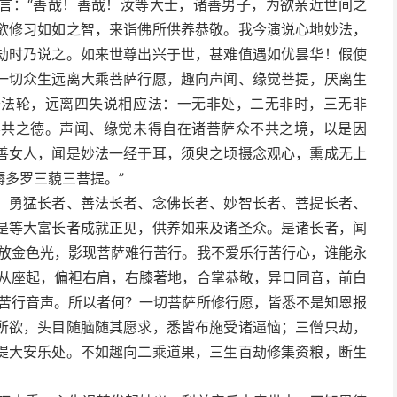
言：“善哉！善哉！汝等大士，诸善男子，为欲亲近世间之
欲修习如如之智，来诣佛所供养恭敬。我今演说心地妙法，
劫时乃说之。如来世尊出兴于世，甚难值遇如优昙华！假使
一切众生远离大乘菩萨行愿，趣向声闻、缘觉菩提，厌离生
于法轮，远离四失说相应法：一无非处，二无非时，三无非
不共之德。声闻、缘觉未得自在诸菩萨众不共之境，以是因
善女人，闻是妙法一经于耳，须臾之顷摄念观心，熏成无上
多罗三藐三菩提。”
、勇猛长者、善法长者、念佛长者、妙智长者、菩提长者、
是等大富长者成就正见，供养如来及诸圣众。是诸长者，闻
来放金色光，影现菩萨难行苦行。我不爱乐行苦行心，谁能永
即从座起，偏袒右肩，右膝著地，合掌恭敬，异口同音，前白
闻苦行音声。所以者何？一切菩萨所修行愿，皆悉不是知恩报
所欲，头目随脑随其愿求，悉皆布施受诸逼恼；三僧只劫，
提大安乐处。不如趣向二乘道果，三生百劫修集资粮，断生