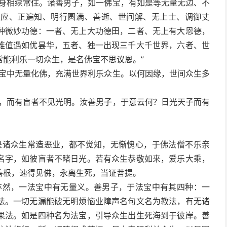
佛身相续常住。诸善男子，如一佛宝，有如是等无量无边、不
、应、正遍知、明行圆满、善逝、世间解、无上士、调御丈
种微妙功德：一者、无上大功德田，二者、无上有大恩德，
难值遇如优昙华，五者、独一出现三千大千世界，六者、世
常能利乐一切众生，是名佛宝不思议恩。”
佛宝中无量化佛，充满世界利乐众生。以何因缘，世间众生多
界，而有盲者不见光明。汝善男子，于意云何？日光天子而有
是诸众生常造恶业，都不觉知，无惭愧心，于佛法僧不乐亲
名字，如彼盲者不睹日光。若有众生恭敬如来，爱乐大乘，
善根，速得见佛，永离生死，当证菩提。
亦然，一法宝中有无量义。善男子，于法宝中有其四种：一
法。一切无漏能破无明烦恼业障声名句文名为教法，有无诸
果法。如是四种名为法宝，引导众生出生死海到于彼岸。善