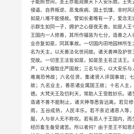
子能照世间，圣王亦能观察天下人安乐故。王失
侵逼、自界叛逆、恶鬼疾病、国土饥馑、非时风
如是八难不能侵故。譬如长者唯有一子，爱念无
示群生如同一子，拥护之心昼夜无舍。如是人王
王国内一人修善，其所作福皆为七分，造善之人
业亦复如是，同其事故。一切国内田地园林所生
名为天主，以天善法化世间故。诸天善神及护世
党故。一切圣王法皆如是，如是圣主名正法王。
严，以大福智庄严国故；三名与乐，以大安乐与
难离恐怖故；六名任贤，集诸贤人评国事故；
故；九名业主，善恶诸业属国王故；十名人主
德。大梵天王及忉利天，常助人王受胜妙乐。诸
造诸不善不能制止，诸天神等悉皆远离。若见修
雨，五谷成熟，人民丰乐。若不亲近诸恶人等
服，人与非人无不称叹。若有恶人于王国内，而
经历畜生备受诸苦。所以者何？由于圣王不知恩