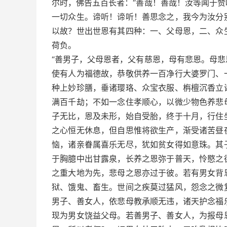
尔时，佛告五百长者：“善哉！善哉！汝等闻于
一切众生。谛听！谛听！善思念之，我今为汝分
以故？世出世恩有其四种：一、父母恩，二、众
荷负。
“善男子，父母恩者，父有慈恩，母有悲恩。母
使有人为福德故，恭敬供养一百净行大婆罗门、
种上妙珍膳，垂诸璎珞、众宝衣服、栴檀沉香立
满百千劫；不如一念住孝顺心，以微少物色养悲
子无比，恩及未形，始自受胎，终于十月，行住
之心恒无休息，但自思惟将欲生产，渐受诸苦昼
恼，诸亲眷属喜乐无尽，犹如贫女得如意珠。其
于胸臆中出甘露泉，长养之恩弥于普天，怜愍之
之重大地为先，悲母之恩亦过于彼。若有男女背
狱、饿鬼、畜生。世间之疾莫过猛风，怨念之微
男子、善女人，依悲母教承顺无违，诸天护念福
现为男女饶益父母。若善男子、善女人，为报母