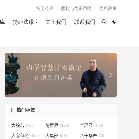

常用经典
版权与免责声明
隐私政策
库
持心法缘
关于我们
联系我们




热门标签
大般若
陀罗尼
华严经
(598)
(205)
(182)
大宝积经
大集部
八十华严
(122)
(93)
(79)