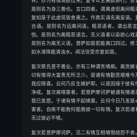
界。亦为有情说欲过失。复令众生离欲邪行。赞
是则名为身三善也。言口四者。谓离虚诳离间粗
复如是于此虚诳皆舍离之。作真实语名离妄语。
合语。是则名为远离间语。粗恶语者。谓出恶
悦。是则名为离粗恶语言。无义语者以染欲心戏
是则名为离无义语。菩萨如是若能离口四过。修
如水清珠能清浊水。闻法信受亦复如是。
复次慈氏意不善业。亦有三种谓贪嗔痴。离贪嫉
切有情得大富贵无所乏少。是诸有情勤苦艰难今
我应随喜。云何乃反生嫉妒耶。以是因缘于彼有
净戒。复次离嗔害者。若菩萨摩诃萨被诸有情诸
我已发愿。于诸有情不起嗔害。云何今日乃发是
害者。自疾不能救何能救彼一切有情。复次若诸
无过彼必不嗔。
复次若菩萨摩诃萨。见二有情互相嗔恨结怨不舍