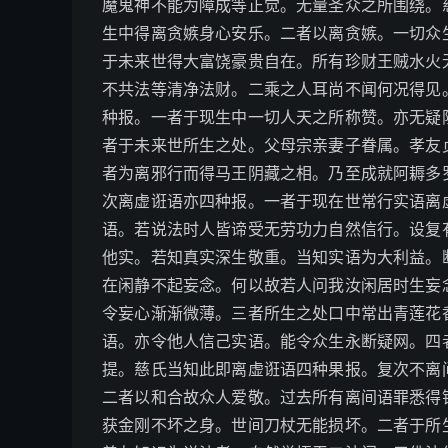
魔鬼神不能为障成等正觉。无量圣众之所围绕。
生中得离贪嫉身心安乐。二者以离贪嫉。一切众
于未来世得大富饶豪贵自在。所有珍财王贼水火
不共法等清净法财。二乘之人耳尚不闻何况得见
种报。一者于现生中一切人天之所称赞。亦无疑
者于未来世所生之处。父母宗亲妻子眷属。孝友
者为离邪行而得马王阴藏之相。乃至成就阿耨多
次离虚诳语亦四种报。一者于现在世常行实语离
语。若说法时人皆谛受无劳功力自然信行。设复
他实。若知真实深生敬重。当知实语为大利益。
在闲静不起妄念。何以故若人问我汝闲居时生妄
令妄心渐渐微薄。三者所生之处口中常出青莲花
语。亦令他人信己实语。能令众生永断疑网。四
提。慈氏当知此即离虚诳语四种果报。复次不离
二者以和合故众人爱敬。过去所有离间语罪悉得
获金刚不坏之身。世间刀杖无能损坏。二者于所