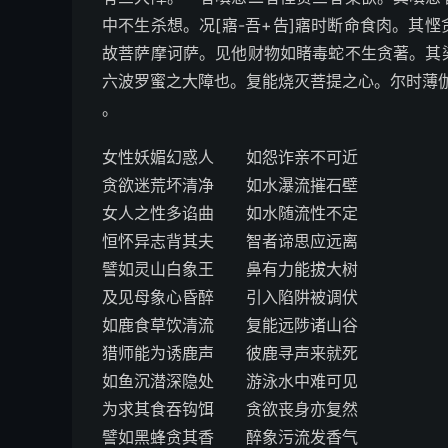
中不生杀想。况[寤-吾+告]寤时断命食肉。其
故菩萨摩诃萨。见他财物如睹毒蛇不生贪著。其
六波罗蜜之大障也。复能烧灭菩提之心。尔时薄
。
女性妖媚幻惑人 如怨诈亲不可近
贪欲迷荒坏清净 如水瀑流摧石壁
女人之性多谄曲 如水随流性不定
恒怀异志背其夫 智者谛思应远离
譬如灵山白象王 鼻有力能拔大树
及见母象心昏醉 引入陷阱被调伏
如鹿食草饮清流 复能远陟诸山谷
猎师能为诱鹿声 彼鹿寻声来就死
如鱼沉潜深隐处 游泳水中难可见
为求其食吞钩饵 贪欲丧身亦复然
譬如黑蜂贪其香 醉象污流发香气