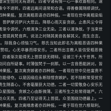
僧深生信向无有退转。四者令诸有情一心一事欢喜相向。速
乘令不退转。四者远离间语常和合语。得善眷属随顺调伏。
四种果报。复次离粗恶语亦四种报。一者现在世中离粗染垢
。菩萨摩诃萨兴大悲云。降慈心雨灭妄贪欲。止恚风尘令得
者渐令调伏。六根清净三业无染。三者以清净故。于当来世
上菩提具梵音声。说法之时随其类音各解其义。而生念言。
心。除我身心烦恼习气。慈氏当知此即名为离粗恶语四种果
人赞叹。心无卒暴而得安乐。二者所出言教人皆信受粗恶微
。四者渐次能得无上菩提获无碍辩。设彼三千大千世界。所
别问自所疑事。时薄伽梵于一刹那。以一言音悉能詶对。皆
种果报。复次离贪嫉者亦四种报。一者现在世中见他富贵不
岂能侵夺。以是因缘应永断除悭贪嫉妒。若不除断常受贫穷
贵生随喜心。不舍毫厘获大功德。二者一切爱敬身心安乐无
众星围绕。贪嫉之心由斯微薄。三者所生之处常得端严。六
处众无畏。四者乃至证得无上菩提。众圣围绕功德最上。一
种果报。复次离嗔恚者亦四种报。一者于现在世六根聪利。