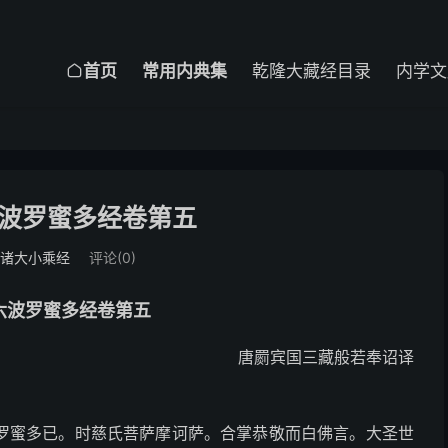
首页
常用内典集
乾隆大藏经目录
内学文

波罗蜜多经卷第五
诸大小乘经
评论(0)
六波罗蜜多经卷第五
唐罽宾国三藏般若奉诏译
罗蜜多已。时慈氏菩萨摩诃萨。合掌恭敬而白佛言。大圣世