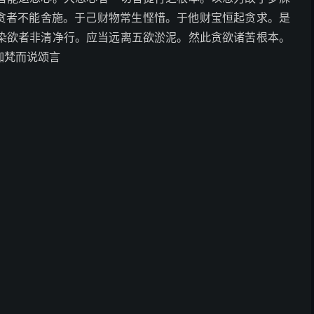
悭贪者不能舍施。于己财物常生悭惜。于他财宝恒起贪求。是
染欲者非清净行。应当远离五欲淤泥。然此贪欲诸苦根本。
伽梵而说颂言