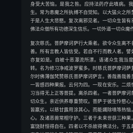
身受大苦恼。是我之咎。应持法药疗此嗔病。
生。常为恚魔之所执缚不自觉知。以大猛火之所
于是人生大悲愍。复次离邪见者。一切众生皆有
佛法众僧所有功德深生信乐。一切外道一切众魔
复次慈氏。菩萨摩诃萨行大乘者。欲令众生离不
善。所有言教人皆信受。若自不行而教人者。譬
亦复如是。自被十恶瀑流所漂。语诸众生我当
转。名为修习净戒波罗蜜多。时慈氏菩萨摩诃萨
尔时佛薄伽梵赞慈氏菩萨摩诃萨言。善哉善哉善
一皆感四种果报。云何为四。一现在安乐。二烦
习当得无上正等菩提。离杀四者。一者菩萨摩诃
切众生。亲近供养尊重赞叹。菩萨于彼生怜愍心
皆羸劣。以慈甘露用涂其心。而能蠲除嗔等热恼
心。及诸恶兽常相守护。三者于未来世获三种果
富饶财恒得自在。四者以不杀故得佛法分。于五