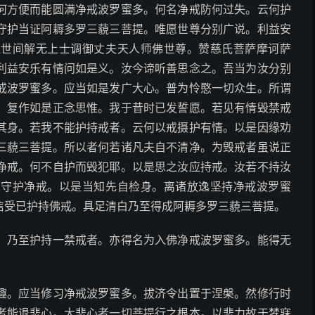
何方便而能圆满净戒波罗蜜多。何名净戒防何过失。云何护
守护当证阿耨多罗三藐三菩提。唯愿世尊分别广说。利益安
逝世间解无上士调御丈夫天人师佛世尊。赞慈氏菩萨摩诃萨
利益安乐有情问如是义。汝今谛听善思念之。吾当为汝分别
戒波罗蜜多。应当如是发广大心。普为怜愍一切众生。所谓
。复作如是正念思惟。我于昔时已发誓愿。若见有情毁禁戒
其身。若我不能护持戒者。云何以戒摄护有情。以是因缘劝
三藐三菩提。所以者何若诸凡夫自不清净。为毁戒者虽说正
净戒。何不自护而毁犯耶。以是思之汝应持戒。汝若不持汝
人守护净戒。以是当知先自检身。离诸放逸坚持净戒波罗蜜
信受已护持佛戒。具足清白乃至得成阿耨多罗三藐三菩提。
。乃至护持一禁戒者。亦得名为入佛净戒波罗蜜多。能得无
趣。应当修习净戒波罗蜜多。拔济令出置于涅槃。然修行时
者能退悲心。大悲心者一切菩提行之根本。以悲力故于梦寐