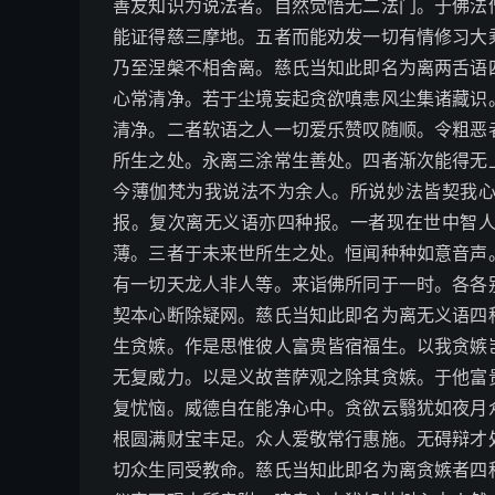
善友知识为说法者。自然觉悟无二法门。于佛法
能证得慈三摩地。五者而能劝发一切有情修习大
乃至涅槃不相舍离。慈氏当知此即名为离两舌语
心常清净。若于尘境妄起贪欲嗔恚风尘集诸藏识
清净。二者软语之人一切爱乐赞叹随顺。令粗恶
所生之处。永离三涂常生善处。四者渐次能得无
今薄伽梵为我说法不为余人。所说妙法皆契我
报。复次离无义语亦四种报。一者现在世中智
薄。三者于未来世所生之处。恒闻种种如意音声
有一切天龙人非人等。来诣佛所同于一时。各各
契本心断除疑网。慈氏当知此即名为离无义语四
生贪嫉。作是思惟彼人富贵皆宿福生。以我贪嫉
无复威力。以是义故菩萨观之除其贪嫉。于他富
复忧恼。威德自在能净心中。贪欲云翳犹如夜月
根圆满财宝丰足。众人爱敬常行惠施。无碍辩才
切众生同受教命。慈氏当知此即名为离贪嫉者四