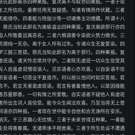
慈氏此即离杀四种果报。复次离不与取亦四果报。一者于现
生之所信向。委寄任用无复疑惑。与诸有情而作伏藏。三者
无能侵夺。四者能与殑伽沙等一切诸佛主功德藏。所谓十八
。慈氏当知此即名为离偷盗业四种果报。复次离欲邪行亦四
阻人所敬重远离恶名。二者六根调善令染欲火势力微劣。三
贞顺纯一无杂。离于女人所有过失。令诸众生无复爱染。四
罗三藐三菩提。慈氏当知此即名为离于邪行。四种果报。复
虚诳语。诸天怜念常共守护。二者既无虚诳一切众生信受其
有人自虽虚诳憎诳语人。见实语者心亦欢喜。以自妄语不信
断妄语者一切恶业不复造作。何以故以他问时如实答故。若
念不。若言无者是虚诳语。若言有者羞愧他人。以是因缘能
香苏曼那香。一切有情之所爱敬。自实语者不疑他人有虚诳
者所出言词人皆信受。能令众生闻法欢喜。乃至当得无上菩
间语亦四种报。一者现在世中能令自他和合无诤所在安乐。
销灭。于三恶趣心无忧惧。三者于未来世得五种果。一者能
生处得善眷属。无诸乖诤不相舍离。三者于所生处设不遭遇