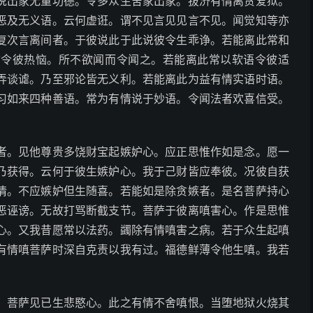
说出家无量功德。令多众生舍家出家。拔济有情离贪爱狱。
恶及无义语。云何虚诳。谓不见言见见言不见。闻觉知等亦
复次言离间者。于彼说此于此说彼令生乖诤。若能离此常和
言令彼热恼。所不欲闻而令闻之。若能离此常以软语令彼适
弄谈谑。乃至邪论皆无义利。若能离此为益有情实语时语。
习如来四种善语。常为有情说于妙语。令闻法者欢喜信受。
者。见他尊贵多饶财宝起嫉妒心。应正思惟作如是念。愿一
乃获得。云何于彼生嫉妒心。我于己财皆应奉彼。况彼自获
情。不应嫉妒但生随喜。若能如是除贪嫉者。是名菩萨持心
恶诬谤。无故打骂断截支节。菩萨于彼离嗔害心。作是思惟
心。又我昔愿常以法药。蠲除有情嗔害之病。若于众生起嗔
有情嗔菩萨时深自克责以我有过。福德鲜薄令他生嗔。我若
。菩萨见已生悲愍心。此之有情不舍嗔恨。当堕地狱火烧其