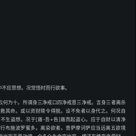
中不应思想。况觉悟时而行欲事。
云何为十。所谓身三净戒口四净戒意三净戒。言身三者离杀
往救其命。或以资财赎令得脱。设不免者以身代之。何况自
不生盗想。况于[寤-吾+告]寤而起盗心。应于自财以清净
恒行布施波罗蜜多。离染欲者。菩萨摩诃萨应当远离五欲境