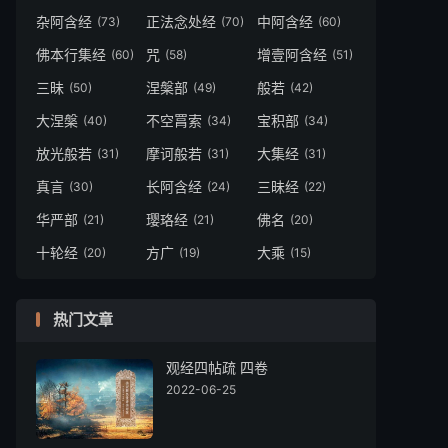
杂阿含经
正法念处经
中阿含经
(73)
(70)
(60)
佛本行集经
咒
增壹阿含经
(60)
(58)
(51)
三昧
涅槃部
般若
(50)
(49)
(42)
大涅槃
不空罥索
宝积部
(40)
(34)
(34)
放光般若
摩诃般若
大集经
(31)
(31)
(31)
真言
长阿含经
三昧经
(30)
(24)
(22)
华严部
璎珞经
佛名
(21)
(21)
(20)
十轮经
方广
大乘
(20)
(19)
(15)
热门文章
观经四帖疏 四卷
2022-06-25