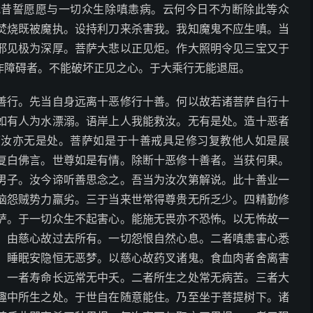
我昔誓愿愿与一切众生除嗔恚病。云何今日不为断除此等众
焚烧既被魔执。设持利刀来杀害我。我知魔鬼不应生嗔。当
邪见极为深厚。菩萨大悲以正见炬。作大照明令见三宝又于
作障碍者。不能破坏正见之心。于大乘行无能退屈。
善行。先当自身远离十恶修行十善。何以故若诸菩萨自行十
如有人为水漂溺。语岸上人我能救汝。无有是处。造十恶者
度汝亦无是处。菩萨如是于十善戒具足修习复教他人如是展
复白佛言。世尊如是有情。除断十恶修十善者。当获何果。
男子。汝今谛听善思念之。吾当为汝次第解说。此十善业一
恼怨贼势力羸劣。三于当来世常得尊贵无所乏少。四精勤修
萨。于一切众生不起害心。能施无畏亦不恐怖。以无怖故一
。由慈心故过去所有。一切怨恨自然心息。二者嗔恚害心悉
。睡眠安隐恒无恶梦。以慈心故药叉诸鬼。食血肉者舍离害
。一者寿命长远常无中夭。二者所生之处常无病苦。三者大
趣中所生之处。于世自在随意能住。乃至坐于菩提树下。诸