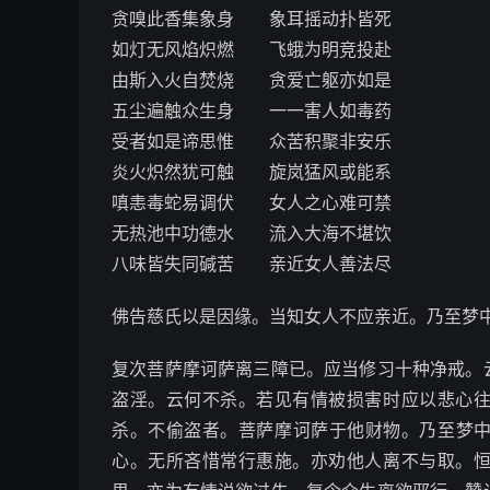
贪嗅此香集象身 象耳摇动扑皆死
如灯无风焰炽燃 飞蛾为明竞投赴
由斯入火自焚烧 贪爱亡躯亦如是
五尘遍触众生身 一一害人如毒药
受者如是谛思惟 众苦积聚非安乐
炎火炽然犹可触 旋岚猛风或能系
嗔恚毒蛇易调伏 女人之心难可禁
无热池中功德水 流入大海不堪饮
八味皆失同碱苦 亲近女人善法尽
佛告慈氏以是因缘。当知女人不应亲近。乃至梦
复次菩萨摩诃萨离三障已。应当修习十种净戒。
盗淫。云何不杀。若见有情被损害时应以悲心
杀。不偷盗者。菩萨摩诃萨于他财物。乃至梦中
心。无所吝惜常行惠施。亦劝他人离不与取。