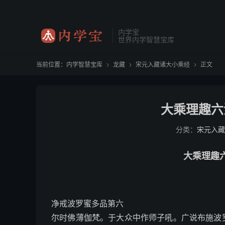
内学宝
世界内学智慧宝库
当前位置：
内学智慧宝库
龙藏
宋元入藏诸大小乘经
正文



大乘理趣六
分类：
宋元入藏
大乘理趣
净戒波罗蜜多品第六
尔时佛薄伽梵。于大众中作师子吼。广说布施波