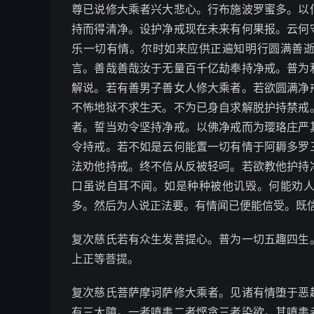
尊已说修大乘者兴大悲心。行布施波罗蜜多。以
持而得清净。设护净戒现在未来有何果报。云何
乐一切有情。尔时如来应供正遍知明行圆满善
言。善哉善哉汝于无量百千亿劫奉持净戒。普为
解说。若有善男子善女人修大乘者。若欲圆满净
不怖地狱不求生天。不为已身自求解脱护持禁戒
者。誓当劝令坚持净戒。以佛净戒而为璎珞庄严
令持戒。若不如是云何能置一切有情于阿耨多罗
法劝他持戒。终不信从反被轻呵。若欲教他护持
口虽说自耳不闻。如是种种被他讥毁。何能劝
多。然后为人说正法要。有情闻已便能信受。既
复次慈氏若有众生发菩提心。普为一切五趣四生
上正等菩提。
复次慈氏菩萨摩诃萨修大乘者。见诸有情堕于恶
有三大障。一者嗔恚二者悭贪三者染欲。其嗔恚