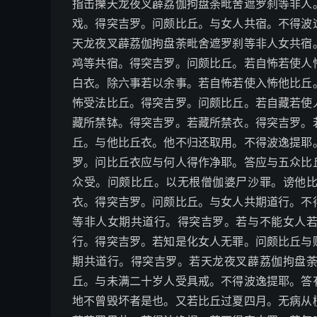
指击擽天龙夜叉薜荔伽拘盘荼毗舍遮罗刹等非人
戏。得突吉罗。问颇比丘。与女人共宿。不得波
天龙夜叉薜荔伽拘盘荼毗舍遮罗刹等非人女共宿
鸡等共宿。得突吉罗。问颇比丘。若自怖若使人
白衣。除六事若以余事。若自怖若使入怖他比丘
怖受法比丘。得突吉罗。问颇比丘。若自藏若使
藏所禁钵。得突吉罗。若藏所禁衣。得突吉罗。
丘。与他比丘衣。他不归还取用。不得波逸提耶
罗。问比丘衣应与何人得作净耶。答应与五众比
众受。问颇比丘。以无根僧伽婆尸沙罪。谤他
衣。得突吉罗。问颇比丘。与女人共期道行。不
等非人女期共道行。得突吉罗。若与不能女人
行。得突吉罗。若知是化女人无罪。问颇比丘与
期共道行。得突吉罗。若天龙夜叉薜荔伽拘盘
丘。与未满二十岁人受具戒。不得波逸提耶。答
地不曾毁坏者是也。又若比丘过夏四月。无病从