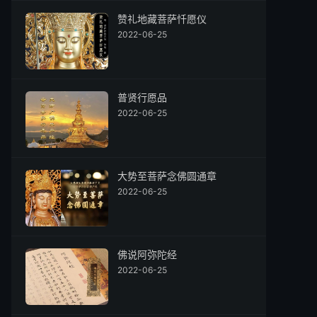
赞礼地藏菩萨忏愿仪
2022-06-25
普贤行愿品
2022-06-25
大势至菩萨念佛圆通章
2022-06-25
佛说阿弥陀经
2022-06-25