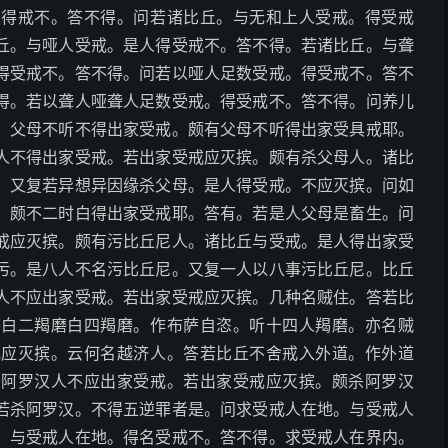
人得戒不。答不得。问若诸比丘。与无和上人受戒。得受戒
丘。与哑人受戒。是人得受戒不。答不得。若诸比丘。与聋
得受戒不。答不得。问若以哑人足数受戒。得受戒不。答不
得。若以聋人哑聋人足数受戒。得受戒不。答不得。问养儿
。父母不听不得出家受戒。颇有父母不听得出家受具戒耶。
人不得出家受戒。若出家受戒应灭摈。颇有杀父母人。诸比
。又复若异想异因缘杀父母。是人得受戒。不应灭摈。问如
。颇不二时白得出家受戒耶。答有。若是人父母是畜生。问
戒应灭摈。颇有污比丘尼人。诸比丘与受戒。是人得出家受
污。是八人不名污比丘尼。又复一人以八事污比丘尼。比丘
人不应出家受戒。若出家受戒应灭摈。几种名贼住。答若比
磨白二羯磨白四羯磨。作布萨自恣。听十四人羯磨。亦名贼
戒应灭摈。云何名越济人。答若比丘不舍戒入外道。作外道
杀阿罗汉人不应出家受戒。若出家受戒应灭摈。颇杀阿罗汉
若杀阿罗汉。不得五逆罪者是。问求受戒人在地。与受戒人
。与受戒人在地。得名受戒不。答不得。求受戒人在界内。