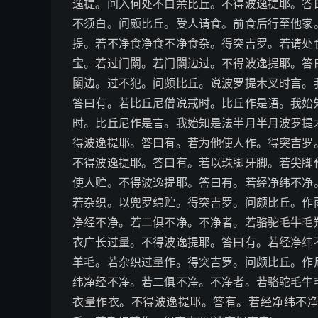
逸提。问入何处不白余比丘。不得波逸提耶。答
不须白。问颇比丘。受人请食。前食后行至他家
提。若不净食净食不净食杂。得突吉罗。若请处
宝。若过门闑。若门闑边过。不得波逸提耶。答
闑边。过不犯。问颇比丘。说波罗提木叉时言。
答曰有。若比丘尼僧说戒时。比丘作是语。我始
时。比丘尼作是言。我始知是法半月半月波罗提
得波逸提耶。答曰有。若为他使人作。得突吉罗
不得波逸提耶。答曰有。若以珠脚牙脚。若尖脚
使人贮。不得波逸提耶。答曰有。若经净纬不净
若杂织。以兜罗绵贮。得突吉罗。问颇比丘。作
净经不净。若二俱不净。不净者。若骆驼毛牛毛
衣广长过量。不得波逸提耶。答曰有。若经净纬
羊毛。若杂织过量作。得突吉罗。问颇比丘。作
纬净经不净。若二俱不净。不净者。若骆驼毛牛
衣量作衣。不得波逸提耶。答有。若经净纬不