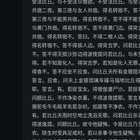
受法比丘。与不受法众僧欲。不受法比丘。与受
共宿二夜。第三夜与女人共宿。得名转宿不。答
第三夜与不能男共宿。得名转宿不。答不得不能
与黄门共宿。得名转宿不。答不得黄门边。得突
共宿。得名转宿不。答曰。不得二根人边。得突
得名转宿不。答不得摈人边。得突吉罗。问若比
不。答不得灭摈沙弥边得波夜提问若比丘。与未
得。若不知是化人。得突吉罗。若知是化人无罪
得食不。答不应坐不应食。问比丘天所有金银琉
答言。应食。问天上金银琉璃车磲马瑙地比丘
耶。答言。有。若捉宝女。得僧伽婆尸沙。若捉
问颇比丘。不作净染衣著。不得波夜提耶。答言
骆驼毛牛毛羖羊毛若杂织。如是等不净衣。不作
有。若比丘天雨时空地立洗浴无罪。问若比丘杀
得波逸提。问颇比丘。故令他疑悔。令是比丘乃
衣。除生时受具足戒时。若以余事令他生疑悔。