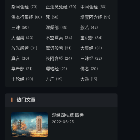
杂阿含经
正法念处经
中阿含经
(73)
(70)
(60)
佛本行集经
咒
增壹阿含经
(60)
(58)
(51)
三昧
涅槃部
般若
(50)
(49)
(42)
大涅槃
不空罥索
宝积部
(40)
(34)
(34)
放光般若
摩诃般若
大集经
(31)
(31)
(31)
真言
长阿含经
三昧经
(30)
(24)
(22)
华严部
璎珞经
佛名
(21)
(21)
(20)
十轮经
方广
大乘
(20)
(19)
(15)
热门文章
观经四帖疏 四卷
2022-06-25