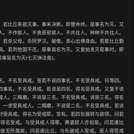
。若比丘来欲灭事。事未决断。即便命终。是事名为灭。又
人。不作摈人。不舍恶邪摈人。不共住人。种种不共住人。
。若杀父母。杀阿罗汉。破僧。恶心出佛身血。若是比丘勤
病。若到他国不还。是事皆名为灭。又复始发灭是事时。即
事皆名为灭(七灭诤法竟)。
名。不名受具戒。答若不说四事名。不名受具戒。何等四。
四事名。不名受具戒。若说是四名。得名受具戒。又复不说
戒人。三羯磨。不说是三名。不名受具戒。说是三名。得名
。一求受具戒人。二羯磨。不说是二名。不名受具戒。若说
时受具戒。得名为受戒耶。答有。若四处展转与欲得。问若
答得名受戒。与受具戒人得罪。弗婆提人亦如是。问若诸比
。彼无所属故。问若诸比丘。与先破戒人受戒。是人得受戒