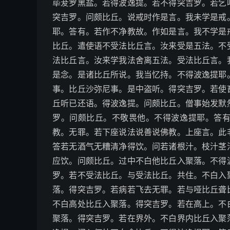
荜茇罗黑盐。若得波逸提。若不得突吉罗。若乞
突吉罗。问颇比丘。说戒时作是言。我未学是戒
耶。答有。若作不净教故。作如是言。我不学是
比丘。遣使语不受法比丘言。汝来受是五法。不
法比丘言。汝来学我法舍离五法。受法比丘言。
是念。是诸比丘所说。我当忆持。不得波逸提耶
事。比丘沙弥尼事。是中盗听。得突吉罗。若使
丘听已还语。得波逸提。问颇比丘。僧事始发默
罗。问颇比丘。不敬畏他。不得波逸提耶。答
教。无罪。若下座说法说善说佛教。上座言。此
答若无酒气无糟清净得饮。问若诸根汁。枝汁茎
应饮。问颇比丘。过中不白他比丘入聚落。不得
罗。若不受法比丘。与受法比丘。共住。不白入
落。得突吉罗。若病若飞去无罪。若与哑比丘聋
不白高处比丘入聚落。得突吉罗。若在高上。不
聚落。得突吉罗。若在界外。不白界内比丘入聚