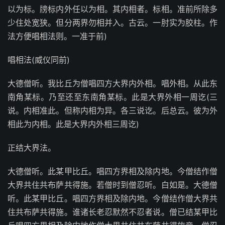
以为标。牓标内外任以为相。其内相者。标相。准前所除多
少住处宽狭。但分两界勿相并入。古云。一肘实为胶柱。作
法方便唱相法则。一准于前)
唱相法(威仪同前)
大德僧听。我比丘为僧唱四方大界内外相。唱外相。从此东
南角某标。乃至还至东南角某标。此是大界外相一周讫(三
说。内相准此。但称内相为异。各三说讫。后总云。彼为外
相此为内相。此是大界内外相三周讫)
正结大界法。
大德僧听。此某甲比丘。唱四方界相及除内地。今僧结作僧
大界共住共布萨共得施。若僧时到僧忍听。白如是。大德僧
听。此某甲比丘。唱四方界相及除内地。今僧结作僧大界共
住共布萨共得施。谁诸长老忍默然不忍者说。僧已结某甲比