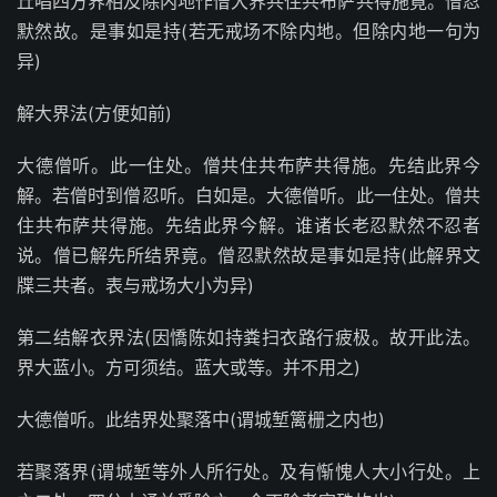
丘唱四方界相及除内地作僧大界共住共布萨共得施竟。僧忍
默然故。是事如是持(若无戒场不除内地。但除内地一句为
异)
解大界法(方便如前)
大德僧听。此一住处。僧共住共布萨共得施。先结此界今
解。若僧时到僧忍听。白如是。大德僧听。此一住处。僧共
住共布萨共得施。先结此界今解。谁诸长老忍默然不忍者
说。僧已解先所结界竟。僧忍默然故是事如是持(此解界文
牒三共者。表与戒场大小为异)
第二结解衣界法(因憍陈如持粪扫衣路行疲极。故开此法。
界大蓝小。方可须结。蓝大或等。并不用之)
大德僧听。此结界处聚落中(谓城堑篱栅之内也)
若聚落界(谓城堑等外人所行处。及有惭愧人大小行处。上