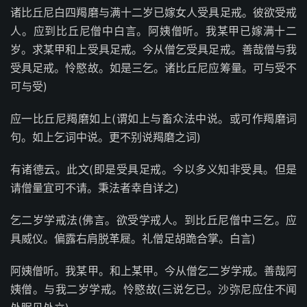
诸比丘尼白四羯磨与满十二岁已嫁女人受具足戒。彼欲受戒
人。应到比丘尼僧中白言。阿姨僧听。我某甲已嫁满十二
岁。求某甲和上受具足戒。今从僧乞受具足戒。善哉僧与我
受具足戒。怜愍故。如是三乞。诸比丘尼应筹量。可与受不
可与受)
应一比丘尼羯磨如上(谓如上与畜众法中说。或可作羯磨词
句。如上乞词中说。更不别说羯磨之词)
有诸德云。此文(即是受具足戒。今以多义知非受具。但是
请僧量宜可不请。秉法者幸自详之)
乞二岁学戒法(佛言。欲受学戒人。到比丘尼僧中三乞。应
具威仪。偏露右肩脱革屣。礼僧足胡跪合掌。白言)
阿姨僧听。我某甲。和上某甲。今从僧乞二岁学戒。善哉阿
姨僧。与我二岁学戒。怜愍故(三说乞已。沙弥尼应住不闻