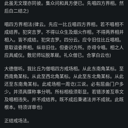
此虽无文理亦同彼。集众问和具方便已。先唱四方界相。然
后白二结之)
唱四方界相法(律云。先应一比丘唱四方界相。若不唱相不
成结界。犯突吉罗。不得以众生及烟火作相。不得两界相并
相入。皆不成结。犯突吉罗。四分云。应令旧住比丘唱相。
意取谙委界相。纵非旧住。但委识方所。亦得令唱。相之人
应具威仪。敷尼师坛脱革屣。礼众僧已。合掌白云也)
大德僧听。我比丘为僧唱四方戒场相。从此东南角某标。至
西南角某标。从此至西北角某标。从此至东北角某标。从此
还至东南角某标。此戒场相一周讫(三说。必有屈曲门户多
少。并须具牒称事分明。所标相极须彰显。若错涉差互乖文
及唱相违失。并不成结界。既不成后秉诸法并不成就。此既
根本。特须详审也)
正结戒场法。