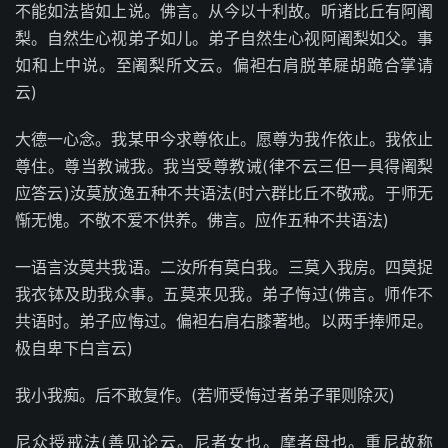
不能如法皆如上说。佛言。从今以十利故。听诸比丘有阿阇
梨。自然生心视弟子如儿。弟子自然生心视阿阇梨如父。事
如和上中说。至阇梨所文云。偏袒右肩脱革屣胡跪合掌请
云)
大德一心念。我某甲今求尊依止。愿尊为我作依止。我依止
尊住。尊当教诫我。我当受尊教诫(律不云三但一具得阇梨
应答云)汝莫放逸五种不共语法(时六群比丘不敬戒。于师无
惭无愧。不敬不爱不供养。佛言。应作五种不共语法)
一语言汝莫共我语。二汝所有莫白我。三莫入我房。四莫捉
我衣钵及助我众事。五莫来见我。弟子悔过(佛言。师作不
共语时。弟子应悔过。偏袒右肩右膝著地。以两手捧师足。
极自卑下白言云)
我小我痴。后不敢复作。(若师受悔过者弟子罪则除灭)
尼众授戒法(善见论云。尼者女也。摩者母也。重尼故称