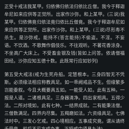
正受十戒法我某甲。归依佛归依法归依比丘僧。我今于释迦
牟尼如来应供等正觉所。出家作沙弥。和上某甲。(三说)我
某甲。归依佛竟归依法竟归依比丘僧竟。我今于释迦牟尼如
来应供等正觉所。出家作沙弥。和上某甲。(三说)尽形寿不
杀生。是沙弥戒。能持不(答言能持)不偷盗。不淫。不妄
语。不饮酒。不歌舞作倡伎乐。不往观听。不著花香涂身。
不坐高广大床上。不受畜金银及钱(皆如上问答。依请僧福
田经。沙弥应知五德十数。此既常行应如钞列)
第五受大戒法(戒为生死舟船。定慧根本。三身四智无不凭
斯。必须缘法相应称教具足。如一乖阙戒品不生。但缘繁多
岂能委叙。今且大概要具五如。一能受人如。此有五种。一
报是人道。二诸根具足。三身器清净。四出家相具。五得少
法。二所对境如。此有七种。一结界成就。二有能秉法僧。
三僧数满足。四界内尽集。五羯磨如法。六资缘具足。七佛
法时中。三发心乞戒。四心境相应。五事成究竟。谓从请终
千受竟。前后不亏方成办事。正授戒中须具九法)