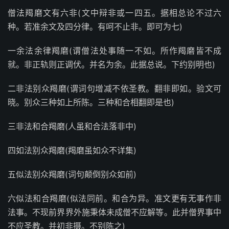
僧法羯磨文有六非(文中辩非或一四五。据相总论不过六
种。若准余文及四分律。有呵不止非。即可为七)
一余法余律羯磨(谓僧法处事随一不如。所作羯磨皆不成
就。非正轨则正调伏。并名为余。此据总说。下约别明也)
二非法别众羯磨(谓词句增减不依圣教。翻非即如。验文可
晓。别众三种如上所陈。三种和合相翻即是也)
三非法和合羯磨(人虽和合法落非中)
四如法别众羯磨(羯磨虽如众不详集)
五似法别众羯磨(词句颠倒别众如前)
六似法和合羯磨(似法同前。和合为异。准文更有无事作非
法事。不现前界界外施秉体未成僧不应解等。此并僧界事中
不应圣教。并初非摄。不别陈之)