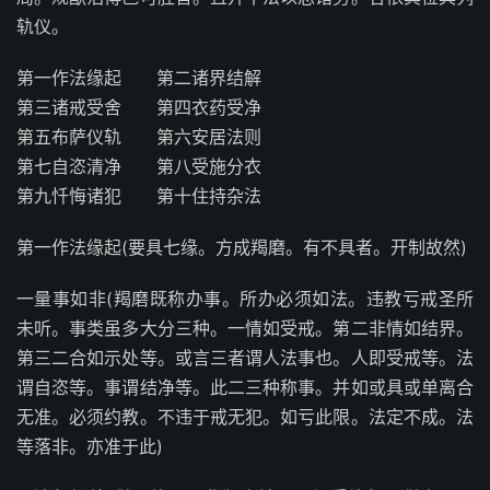
轨仪。
第一作法缘起 第二诸界结解
第三诸戒受舍 第四衣药受净
第五布萨仪轨 第六安居法则
第七自恣清净 第八受施分衣
第九忏悔诸犯 第十住持杂法
第一作法缘起(要具七缘。方成羯磨。有不具者。开制故然)
一量事如非(羯磨既称办事。所办必须如法。违教亏戒圣所
未听。事类虽多大分三种。一情如受戒。第二非情如结界。
第三二合如示处等。或言三者谓人法事也。人即受戒等。法
谓自恣等。事谓结净等。此二三种称事。并如或具或单离合
无准。必须约教。不违于戒无犯。如亏此限。法定不成。法
等落非。亦准于此)