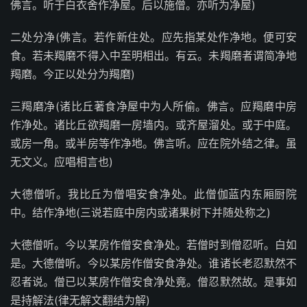
佛言。听于白衣舍作净屋。后以施僧。亦听为净屋)
二处分净(佛言。若作新住处。应先指某处作净地。便可安
食。若未羯磨不得入中至明相出。有云。未羯磨者谓简净地
羯磨。今正以处分为羯磨)
三羯磨净(诸比丘著食净屋中为人所偷。佛言。应羯磨中房
作净处。诸比丘欲羯磨一房墙内。或齐屋溜处。或于中庭。
或房一角。或半房等作净地。佛言听。应在院外结之律。虽
无文义。应唱相言也)
大德僧听。我比丘为僧唱安食净处。此僧伽蓝内东厢厨院
中。结作净地(三说若庭中房内或诸果树下并随处称之)
大德僧听。今以某房作僧安食净处。若僧时到僧忍听。白如
是。大德僧听。今以某房作僧安食净处。谁诸长老忍默然不
忍者说。僧已以某房作僧安食净处竟。僧忍默然故。是事如
是持解法(律无解文翻结为解)