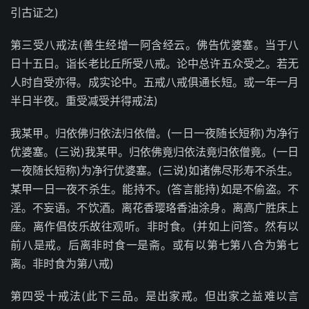
引古证之)
第三受八戒法(善生经增一阿含经云。佛告优婆塞。当于八
日十五日。诣长老比丘所受八戒。论中总许五众受之。若无
人时自受亦得。成实论中。五戒八戒俱通长短。或一年一月
半日半夜。重受减受并得戒法)
我某甲。归依佛归依法归依僧。(一日一夜随长短称)为净行
优婆塞。(三说)我某甲。归依佛竟归依法竟归依僧竟。(一日
一夜随长短称)为净行优婆塞。(三说)如诸佛尽形寿不杀生。
某甲一日一夜不杀生。能持不。(答言能持)如是不偷盗。不
淫。不妄语。不饮酒。离花香璎珞香油涂身。离高广胜床上
座。离作倡伎乐故往观听。非时食。(并如上问答。然有以
前八是戒。后离非时食一是斋。或有以第七第八合为第七
离。非时食为第八戒)
第四受十戒法(此下三品。是出家戒。但出家之益难以言