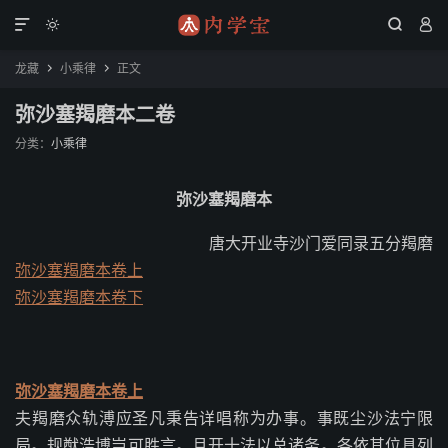




龙藏
小乘律
正文


弥沙塞羯磨本二卷
分类：
小乘律
弥沙塞羯磨本
唐大开业寺沙门爱同录五分羯磨
弥沙塞羯磨本卷上
弥沙塞羯磨本卷下
弥沙塞羯磨本卷上
夫羯磨众轨溥应圣凡秉告详唱称为办事。事既尘沙法宁限
局。规猷浩博岂可胜言。且开十法以总诸务。各依其位具列