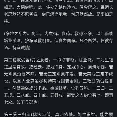
听。此一住处先结作净地。僧今解之。若僧时到僧忍听。白
如是。大德僧听。此一住处先结作净地。僧今解之。谁诸长
老忍默然不忍者说。僧已解净地竟。僧忍默然故。是事如是
持。
(净地之所为。防二。内煮宿。食药。教称不净。以此而啖
垢业滋深。护净诸教明显。但食为同命。凡圣所凭。信教存
道。特宜诫慎)
第三诸戒受舍(受之意者。一拟防非断。除业惑。二为生福
证显法身故。戒经云。戒为净身。定为净心。慧清烦恼。若
无明慧烦恼不除。若无正定明慧不发。若无禁戒正定不成
也。以圣人业惑虽尽犹持禁戒固若金刚。三教显功诚说非
一。然禁通俗戒分多品。始微终著。位列五科。一三归。二
五戒。三八戒。四十戒。五具戒。能受之人约位有七。即谓
七众。如下具彰也)
第三受三归法(佛法与僧。真归依处。能生福智。能为覆