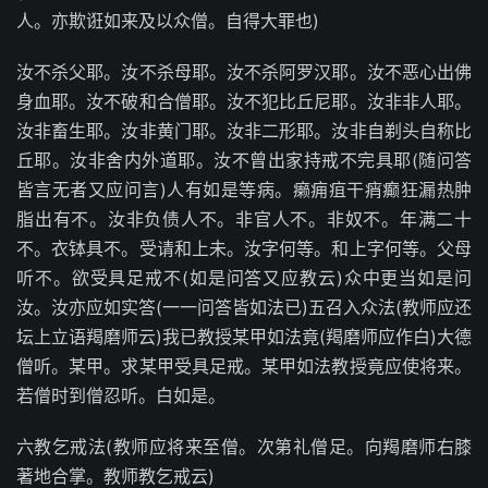
人。亦欺诳如来及以众僧。自得大罪也)
汝不杀父耶。汝不杀母耶。汝不杀阿罗汉耶。汝不恶心出佛
身血耶。汝不破和合僧耶。汝不犯比丘尼耶。汝非非人耶。
汝非畜生耶。汝非黄门耶。汝非二形耶。汝非自剃头自称比
丘耶。汝非舍内外道耶。汝不曾出家持戒不完具耶(随问答
皆言无者又应问言)人有如是等病。癞痈疽干痟癫狂漏热肿
脂出有不。汝非负债人不。非官人不。非奴不。年满二十
不。衣钵具不。受请和上未。汝字何等。和上字何等。父母
听不。欲受具足戒不(如是问答又应教云)众中更当如是问
汝。汝亦应如实答(一一问答皆如法已)五召入众法(教师应还
坛上立语羯磨师云)我已教授某甲如法竟(羯磨师应作白)大德
僧听。某甲。求某甲受具足戒。某甲如法教授竟应使将来。
若僧时到僧忍听。白如是。
六教乞戒法(教师应将来至僧。次第礼僧足。向羯磨师右膝
著地合掌。教师教乞戒云)