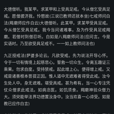
大德僧听。我某甲。求某甲和上受具足戒。今从僧乞受具足
戒。愿僧拔济我。怜愍故(三说已教师还就本坐)七戒师问白
法(羯磨师应作白云)大德僧听。此某甲。求某甲受具足戒。
今从僧乞受具足戒。我今当问诸难事。及为作受具足戒羯
磨。若僧时到僧忍听。白如是八羯磨师问法(应问言。今是
实语时。乃至欲受具足戒不。一一如上教师问法也)
九正授戒法(萨婆多论云。凡欲受戒。先为说法开导心怀。
令于一切有情境上起慈悲心。誓救一切众生。令离五趣证三
乘果。勿求自度。受持禁戒。起此增上心。便得增上戒。又
戒是诸善根本菩提正因。惟人道中无遮难者得受此戒。汝今
生处人中。身无遮难。堪受具戒。甚为希有。当一心专注凭
仗众僧求此戒法。如病念医。如饥须食。羯磨神验众僧力
大。须臾能举法界功德置汝身中。汝当欢喜一心谛受。如是
教已应作白言)