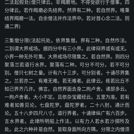
二法起假处(僧只律云。非羯磨地。不得受欲行于僧事。四
分律云。若作羯磨必先结界。然界有二种。若自然界。唯秉
结界羯磨一法。自余僧法并作法界中。若对首心念二法。则
通二界)
三集僧分限(法起托处。依界集僧。界有二种。自然作法。
二别谓大界戒场。据四分中有三小界。此律辩界或有或无。
小界一种无外可集。大界戒场尽限集之。若自然界。则四分
聚落兰若道行水界。聚落有二种。可分不可分。若不可分
别。僧只七树之量。计有六十三步。可分别者。十诵尽界集
之。兰若亦二。有难无难。若无难者。此律云。练若比丘不
知己界齐几许。佛言。自然界面去身二拘卢舍。诸部多云。
一拘卢舍者。大小不定。且依杂宝藏经云。五里为准。若有
难者如善见论。七盘陀罗。盘陀罗者。二十八肘。通计而
论。五十八步四尺八寸。道行界者。十诵律纵广有六百步。
言水界者。此律所明船上作法。以有力人若水若沙掷所及
处。此之六种并是自然。皆取身面所向方隅。分限之内僧须