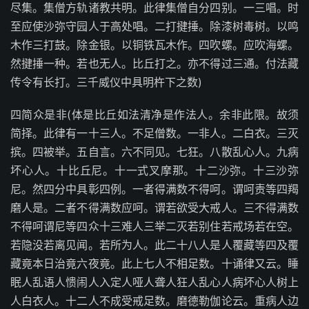
尽集。集僧方轨诸教共明。此律集僧自分四别。一三唱。时
至应使沙弥守园人于高处唱。二打揵捶。除漆树毒树。以鸣
木作三打鼓。除金银。以铜铁瓦木作。四吹螺。应吹海螺。
然揵捶一种。若也无人。比丘打之。亦不得过三通。付法藏
传令有长打。三千威仪中具明杵下之数)
四简众是非(体是比丘如法清净是作法人。余非此限。故须
简择。此律有一十三人。不足僧数。一非人。二白衣。三灭
摈。四被举。五自言。六不同见。七狂。八散乱心人。九病
坏心人。十比丘尼。十一式叉摩那。十二沙弥。十三沙弥
尼。然四分中具彰四例。一者得满数不得呵。谓呵责等四羯
磨人是。二者不得满数应呵。谓若欲受大戒人。三不得满数
不得呵谓尼等四众十三难人三举二灭若别住若戒场若在空。
若隐没若离见闻。若所为人。此二十八人是人覆藏等四及覆
藏竟本日治竟六夜竟。此上七人不相足数。十诵律又云。睡
眠人乱语人愦闹人入定人哑人聋人狂人乱心人病坏心人树上
人白衣人。十二人不成受戒足数。磨德勒伽论云。重病人边