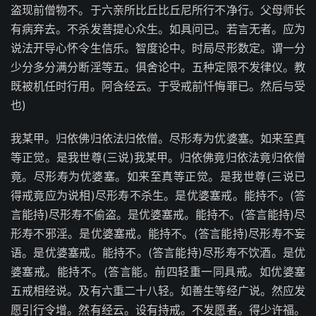
盗现前僧物不。于六亲所比丘比丘尼所行不净行。父母师长
有病弃去。不杀发菩提心众生。如具问已。若言无者。应为
说法开导心怀令生信乐。智度论中。时局尽形数定。谓一分
少分多分满分断淫等五。俱舍论中。五种定限不发律仪。教
既被机任时行用。阿含经云。于受戒前忏悔罪已。然后与受
也)
我某甲。归依佛归依法归依僧。尽形寿为优婆塞。如来至真
等正觉。是我世尊(三说)我某甲。归依佛竟归依法竟归依僧
竟。尽形寿为优婆塞。如来至真等正觉。是我世尊(三说已
得戒竟应为说相)尽形寿不杀生。是优婆塞戒。能持不。(答
言能持)尽形寿不偷盗。是优婆塞戒。能持不。(答言能持)尽
形寿不邪淫。是优婆塞戒。能持不。(答言能持)尽形寿不妄
语。是优婆塞戒。能持不。(答言能持)尽形寿不饮酒。是优
婆塞戒。能持不。(答言能。前四轻重一同具戒。如优婆塞
五戒相经说。及有六重二十八轻。如善生等经广说。然应发
愿引行令增。然有经云。设有持戒。不发愿者。得少许福。