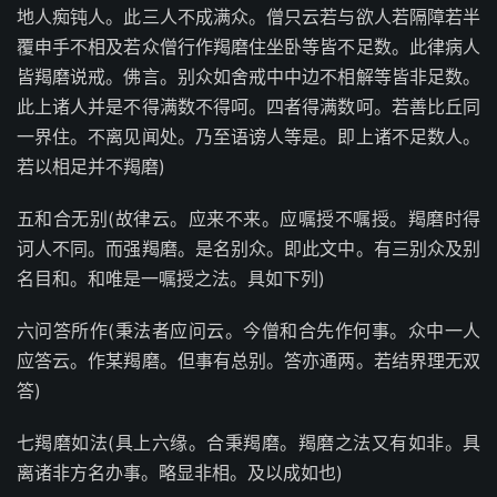
地人痴钝人。此三人不成满众。僧只云若与欲人若隔障若半
覆申手不相及若众僧行作羯磨住坐卧等皆不足数。此律病人
皆羯磨说戒。佛言。别众如舍戒中中边不相解等皆非足数。
此上诸人并是不得满数不得呵。四者得满数呵。若善比丘同
一界住。不离见闻处。乃至语谤人等是。即上诸不足数人。
若以相足并不羯磨)
五和合无别(故律云。应来不来。应嘱授不嘱授。羯磨时得
诃人不同。而强羯磨。是名别众。即此文中。有三别众及别
名目和。和唯是一嘱授之法。具如下列)
六问答所作(秉法者应问云。今僧和合先作何事。众中一人
应答云。作某羯磨。但事有总别。答亦通两。若结界理无双
答)
七羯磨如法(具上六缘。合秉羯磨。羯磨之法又有如非。具
离诸非方名办事。略显非相。及以成如也)