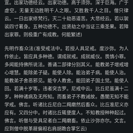
宣。出家功德经云。出家功德。高于须弥。深于巨海。广于
虚空。无量无边胜明千人之眼。又胜救千人之目。僧只律
云。一日出家修梵行。灭二十劫恶道苦。大悲经云。若以袈
裟四寸著身。五种功德不。出贤劫之中当证三乘圣果。若障
出家罪。则极重广有成教。何能繁述)
先明作畜众法(准受戒法中。若授人具足戒。度沙弥。为人
作依止。皆应具多种德。谓成就戒。成就威仪。畏慎小罪。
多闻能持佛所说法。善诵二部律分别其义。能教弟子增戒增
心增慧。能除弟子疑。能使人除。能治弟子病。能使人治。
能教弟子舍恶邪见。能令人教舍。能回弟子国土觉。能使人
回。若满十岁等。违者突吉罗。尼戒中云。比丘尼虽满十二
岁。种种诸病及无所知。而畜弟子不教诫故。愚闇无知不能
学戒。佛言。听诸比丘尼白二羯磨然后畜众。比丘准尼义亦
应有。又四分中。时诸比丘辄便度人。不知教授种种起过。
佛言。听僧与受具足者白二羯磨畜。依止沙弥亦尔。文言。
应到僧中脱革屣偏袒右肩胡跪合掌乞云)