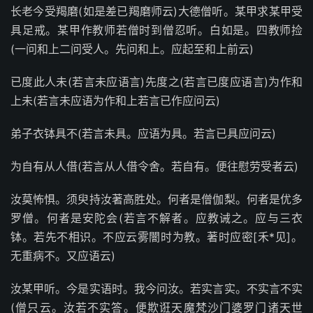
长老今受羯磨(如是差已羯磨师云)大德僧听。某甲求某甲受
具足戒。某甲作教师若僧时到僧忍听。白如是。四教师捡
(一问和上二问受人。先问和上。应起至和上前云)
已度此人未(若言未应语言)先度之(若言已度应语言)为作和
上未(若言未应语为作和上若言已作应问云)
弟子衣钵具不(若言未具。应语为具。若言已具应问云)
为自有从人借(若言从人借令舍。若自有。便往慰劳受者云)
汝莫怖惧。须臾持汝著高胜处。何者是僧伽梨。何者是优多
罗僧。何者是安陀会(若言不解者。应教诫之。应与三衣
钵。若先不相识。不应云雾闇时为教。著时应密[禾*见]。
无重病不。又应语云)
汝某甲听。今是实语时。我今问汝。若实言实。不实言不实
(僧只云。汝若不实答。便欺诳天魔梵沙门婆罗门诸天世