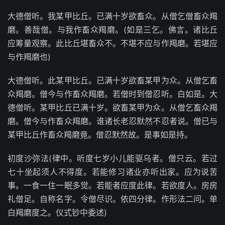
大德僧听。我某甲比丘。已满十岁欲畜众。从僧乞僧畜众羯
磨。善哉僧。与我作畜众羯磨。(如是三乞。佛言。诸比丘
应筹量观察。此比丘堪畜众不。不堪不应与作羯磨。若堪应
与作羯磨也)
大德僧听。此某甲比丘。已满十岁欲畜某甲为众。从僧乞畜
众羯磨。僧今与作畜众羯磨。若僧时到僧忍听。白如是。大
德僧听。某甲比丘已满十岁。欲畜某甲为众。从僧乞畜众羯
磨。僧今与作畜众羯磨。谁诸长老忍默然不忍者说。僧已与
某甲比丘作畜众羯磨竟。僧忍默然故。是事如是持。
初度沙弥法(律中。听度七岁小儿能驱乌者。僧只云。若过
七十坐起须人不得度。若能修习诸业亦听出家。应为说苦
事。一食一住一眠多觉。若能者应度此律。若欲度人。房房
礼僧足。自称名字。令僧尽识。依四分律。作形法二问。单
白羯磨度之。仪式钞中委述)