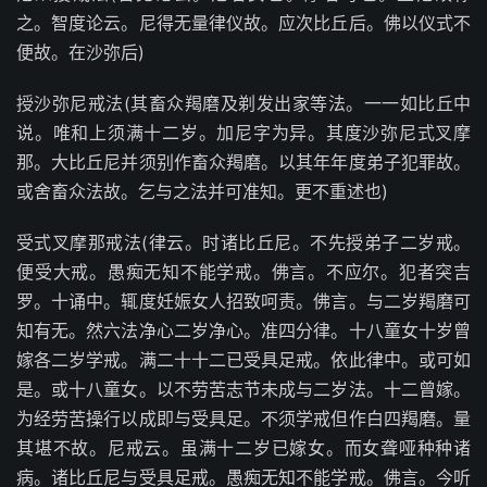
之。智度论云。尼得无量律仪故。应次比丘后。佛以仪式不
便故。在沙弥后)
授沙弥尼戒法(其畜众羯磨及剃发出家等法。一一如比丘中
说。唯和上须满十二岁。加尼字为异。其度沙弥尼式叉摩
那。大比丘尼并须别作畜众羯磨。以其年年度弟子犯罪故。
或舍畜众法故。乞与之法并可准知。更不重述也)
受式叉摩那戒法(律云。时诸比丘尼。不先授弟子二岁戒。
便受大戒。愚痴无知不能学戒。佛言。不应尔。犯者突吉
罗。十诵中。辄度妊娠女人招致呵责。佛言。与二岁羯磨可
知有无。然六法净心二岁净心。准四分律。十八童女十岁曾
嫁各二岁学戒。满二十十二已受具足戒。依此律中。或可如
是。或十八童女。以不劳苦志节未成与二岁法。十二曾嫁。
为经劳苦操行以成即与受具足。不须学戒但作白四羯磨。量
其堪不故。尼戒云。虽满十二岁已嫁女。而女聋哑种种诸
病。诸比丘尼与受具足戒。愚痴无知不能学戒。佛言。今听