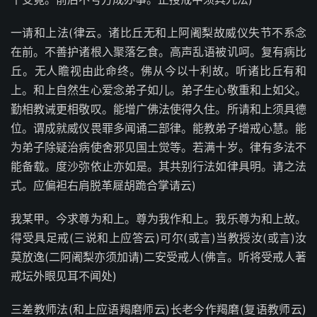
一请和上法(律云。诸比丘无和上阿阇梨故威仪失节不系念
在前。不善护诸根入聚落乞食。高声乱语被讥呵。复有病比
丘。无人瞻视由此命终。佛从今以十利故。听诸比丘有和
上。和上自然生心爱念弟子如儿。弟子生心敬重和上如父。
勤相教诫更相敬叹。能增广佛法使得久住。所请和上须具德
位。谓成就威仪畏罪多闻诵二部律。能教弟子增戒心慧。能
为弟子除疑治病使舍邪见国土觉等。若满十岁。律有多法不
能备载。度沙弥依止亦如是。其共别行法如律具明。请之法
式。应偏袒右肩脱革屣胡跪合掌请云)
我某甲。今求尊为和上。尊为我作和上。我乐尊为和上故。
得受具足戒(三说和上应答云)可尔(或言)当教授汝(或言)汝
莫放逸(二阿阇梨亦须加请)二安受戒人(佛言。听将受戒人著
戒坛外眼见耳不闻处)
三差教师法(和上应语羯磨师云)长老今作羯磨(复语教师云)