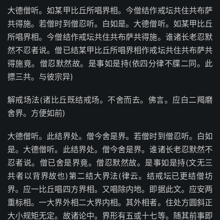
大德僧听。如某甲比丘所唱界相。今僧结作戒坛共住共布萨
共得施。若僧时到僧忍听。白如是。大德僧听。如某甲比丘
所唱界相。今僧结作戒坛共住共布萨共得施。谁诸长老忍默
然不忍者说。僧已结某甲比丘所唱界相作戒坛共住共布萨共
得施竟。僧忍默然故。是事如是持(依四分律不牒二同。此
摽三共。与彼宗异)
解戒场法(诸比丘既结戒场。不舍而去。佛言。应白二羯磨
舍界。方便如前)
大德僧听。此结界处。僧今舍是界。若僧时到僧忍听。白如
是。大德僧听。此结界处。僧今舍是界。谁诸长老忍默然不
忍者说。僧已舍是界竟。僧忍默然故。是事如是持(文无三
共者以背界故也)第二结大界法(律云。结戒坛已更结僧坊
界。应一比丘唱四方界相。又唱除内地。即据此文。应安两
重标相。一大界外相二大界内相。其外相者。住处方圆斜正
大小规矩无定。故诸论中。界形有五或十七等。随其前事即