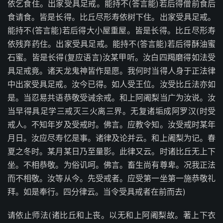
依乞食住。出家受具足戒。能持不(答言能)若后得僧前食后
食请食。皆是长得。比丘尽形寿依树下住。出家受具足戒。
能持不(答言能)若后得大小屋重屋。皆是长得。比丘尽形寿
依残弃药住。出家受具足戒。能持不(答言能)若后得酥油蜜
石蜜。皆是长得(复应语言)汝某甲听。汝白四羯磨得如法受
具足戒竟。诸天龙鬼神皆作是愿。我何时当得人身于正法律
中出家受具足戒。汝今已得。如人受王位。汝受比丘法亦如
是。当忍易共语恭敬受诫余戒。和上阿阇梨当广为汝说。汝
当早得具足学三戒灭三火离三界。无复诸垢成阿罗汉(时受
戒人。不知年岁及受戒时。佛言。应教令知。汝受戒时某年
月日。汝应尽寿忆是事。诸律及论并云。和上阇梨为记。春
夏之冬时。某月某日乃至量影。此律又云。时诸比丘无上下
坐。不相恭敬。为俗讥呵。佛言。畜生尚有尊卑。况我正法
而不相敬。汝等从今。先受戒者。应受第一坐第一施恭敬礼
拜。如是奉行。四分律云。当令受具戒者在前而去)
请依止师法(诸比丘和上丧。以无和上阿阇梨故。著上下衣