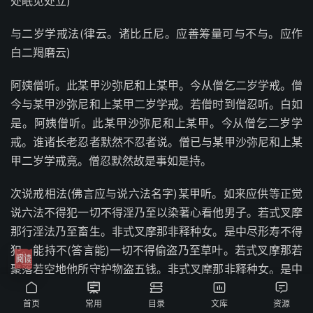
处眠见处立)
与二岁学戒法(律云。诸比丘尼。应善筹量可与不与。应作
白二羯磨云)
阿姨僧听。此某甲沙弥尼和上某甲。今从僧乞二岁学戒。僧
今与某甲沙弥尼和上某甲二岁学戒。若僧时到僧忍听。白如
是。阿姨僧听。此某甲沙弥尼和上某甲。今从僧乞二岁学
戒。谁诸长老忍者默然不忍者说。僧已与某甲沙弥尼和上某
甲二岁学戒竟。僧忍默然故是事如是持。
次说戒相法(佛言应与说六法名字)某甲听。如来应供等正觉
说六法不得犯一切不得淫乃至以染著心看他男子。若式叉摩
那行淫法乃至畜生。非式叉摩那非释种女。是中尽形寿不得
犯。能持不(答言能)一切不得偷盗乃至草叶。若式叉摩那若
聚落若空地他所守护物盗五钱。非式叉摩那非释种女。是中





尽形寿不得犯。能持不(答言能)一切杀生乃至蚁子。若式叉
首页
常用
目录
文库
资源
摩那若以人自手断命持刀授与教人杀教死赞死。非式叉摩那