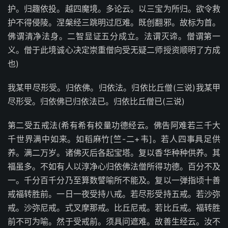
护。归趣依投。越四魔境。多论云。以三宝为所归。欲令救
护不得侵陵。涅槃经三跳明过厄难。既创翻邪。故标为首。
佛谓清净法身。二智显证五分成立。法谓灭谛。僧谓第一
义。僧于此境诚心决定崇重僧向受无疑二师授资顺明了方成
也)
我某甲尽形受。归依佛。归依法。归依比丘僧(三说)我某甲
尽形受。归依佛已归依法已。归依比丘僧已(三说)
第二受五戒法(希有希有校量功德经云。佛告阿难若三千大
千世界满中如来。如稻麻竹[竺-二+韦]。若人四事具足供
养。满二万岁。诸佛灭后各起宝塔。复以香华种种供养。其
福虽多。不如有人以淳净心归依佛法僧所得功德。百分不及
一。千分百千分乃至算数譬喻所不能及。复以一弹指顷十善
戒福转胜前。一日一夜受持八戒。若尽形受持五戒。若沙弥
戒。沙弥尼戒。式叉摩那戒。比丘尼戒。若比丘戒。福转胜
前不可为喻。然于受戒前。须具问遮难。故善生经云。汝不