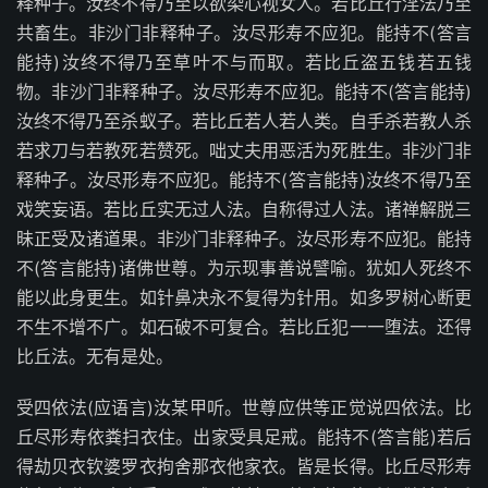
释种子。汝终不得乃至以欲染心视女人。若比丘行淫法乃至
共畜生。非沙门非释种子。汝尽形寿不应犯。能持不(答言
能持)汝终不得乃至草叶不与而取。若比丘盗五钱若五钱
物。非沙门非释种子。汝尽形寿不应犯。能持不(答言能持)
汝终不得乃至杀蚁子。若比丘若人若人类。自手杀若教人杀
若求刀与若教死若赞死。咄丈夫用恶活为死胜生。非沙门非
释种子。汝尽形寿不应犯。能持不(答言能持)汝终不得乃至
戏笑妄语。若比丘实无过人法。自称得过人法。诸禅解脱三
昧正受及诸道果。非沙门非释种子。汝尽形寿不应犯。能持
不(答言能持)诸佛世尊。为示现事善说譬喻。犹如人死终不
能以此身更生。如针鼻决永不复得为针用。如多罗树心断更
不生不增不广。如石破不可复合。若比丘犯一一堕法。还得
比丘法。无有是处。
受四依法(应语言)汝某甲听。世尊应供等正觉说四依法。比
丘尽形寿依粪扫衣住。出家受具足戒。能持不(答言能)若后
得劫贝衣钦婆罗衣拘舍那衣他家衣。皆是长得。比丘尽形寿