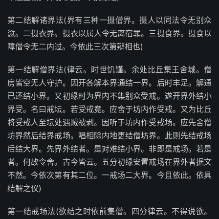
第二结解诸界法(界有三种一摄僧界。摄人以同法令无别众
愆。二摄衣界。摄衣以属人令无离宿罪。三摄食界。摄食以
障僧令无二内过。今依此三次第辩相也)
第一结解僧界法(律云。时世饥馑。余处比丘集王舍城。僧
房皆空无人守护。因开各解本界通结一界。后时丰足。解通
已还结小界。又初缘时为界内不集别众受戒。遂开界外结小
界受。名曰戒坛。若受戒竟。应舍于坊内作受戒。又为比丘
将受戒人至坛处遇贼被剥。因听于坊内作受戒场。应先舍僧
坊界然后结界戒场。唱相除内地更结僧坊界。此则先结戒场
后结大界。先界外结者。是对难结小界。非即是戒场。若是
者。何故令舍。古今皆云。五分初缘安置戒场在界外者据文
不然。今依次第有其二位。一戒场二大界。今且依此。依具
结解之仪)
第一结戒场法(欲结之时依前集僧。四分律云。不得说欲。