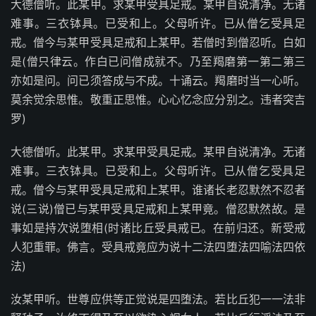
大德僧听。此某甲。求某甲受具足戒。某甲自说清净。无诸
难事。三衣钵具。已受和上。父母听许。已从僧乞受具足
戒。僧今与某甲受具足戒和上某甲。若僧时到僧忍听。白如
是(僧只律云。作白已问僧成就不。乃至羯磨第一第二第三
亦如是问。问已须答成与不成。十诵云。羯磨时当一心听。
莫余觉余思惟。敬重正思惟。心心忆念应分别之。违者突吉
罗)
大德僧听。此某甲。求某甲受具足戒。某甲自说清净。无诸
难事。三衣钵具。已受和上。父母听许。已从僧乞受具足
戒。僧今与某甲受具足戒和上某甲。谁诸长老忍默然不忍者
说(三说)僧已与某甲受具足戒和上某甲竟。僧忍默然故。是
事如是持次说堕相(时诸比丘受具戒已。在前归还。新受戒
人犯重罪。佛言。受具戒竟应为说十二法四堕法四喻法四依
法)
汝某甲听。世尊应供等正觉说是四堕法。若比丘犯一一法非