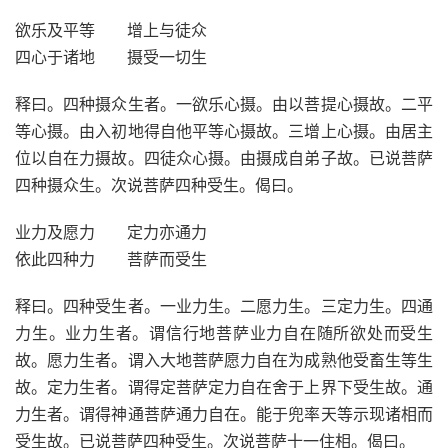
欲乐及平等 增上与徒众
四心于诸地 摄受一切生
释曰。四种摄众生者。一欲乐心摄。由以菩提心摄故。二平
等心摄。由入初地得自他平等心摄故。三增上心摄。由居主
位以自在力摄故。四徒众心摄。由摄成自弟子故。已说菩萨
四种摄众生。次说菩萨四种受生。偈曰。
业力及愿力 定力亦通力
依此四种力 菩萨而受生
释曰。四种受生者。一业力生。二愿力生。三定力生。四通
力生。业力生者。谓信行地菩萨业力自在随所欲处而受生
故。愿力生者。谓入大地菩萨愿力自在为成熟他受畜生等生
故。定力生者。谓得定菩萨定力自在舍于上界下受生故。通
力生者。谓得神通菩萨通力自在。能于兜率天等示现诸相而
受生故。已说菩萨四种受生。次说菩萨十一住相。偈曰。