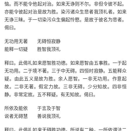
恼。而不能令他起对治。如来无诤则不尔。非但令彼不起。
亦能令彼起对治是故为胜。染污诸众生悲者我顶礼者。如来
无诤三昧。于一切染污众生偏起怜愍。是故于彼名为悲者。
偈曰。
无功用无著 无碍恒寂静
能释一切疑 胜智我顶礼
释曰。此偈礼如来愿智胜功德。如来愿智由五事胜。一于起
无功用。二于境不著。三于中无碍。四恒时寂静。五能释众
疑。由此五义是故为胜。余人愿智。一非无功用。作意起
故。二非无著。假定力故。三非无碍。少分知故。四非恒
静。非常定故。五不释疑。有无知故。偈曰。
所依及能依 于言及于智
说者无碍慧 善说我顶礼
释曰。此偈礼如来无碍胜功德。所说有二种。一所依谓法二