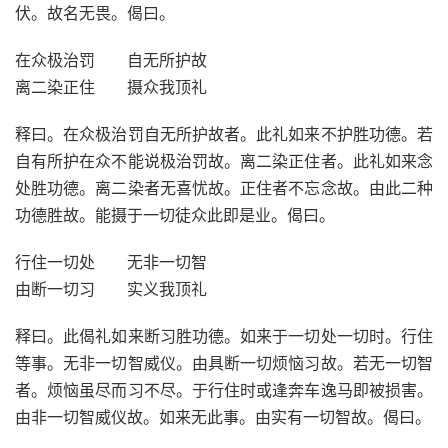
伏。故名无畏。偈曰。
在众极治罚 自无所护故
离二染正住 摄众我顶礼
释曰。在众极治罚自无所护故者。此礼如来不护胜功德。若
自有所护在众不能说极治罚故。离二染正住者。此礼如来念
处胜功德。离二染者无喜忧故。正住者不忘念故。由此二种
功德胜故。能摄于一切徒众此即是业。偈曰。
行住一切处 无非一切智
由断一切习 实义我顶礼
释曰。此偈礼如来断习胜功德。如来于一切处一切时。行住
等事。无非一切智威仪。由具断一切烦恼习故。若无一切智
者。烦恼虽尽而习不尽。于行住时或逢奔车逸马即被损害。
由非一切智威仪故。如来无此事。由实有一切智故。偈曰。