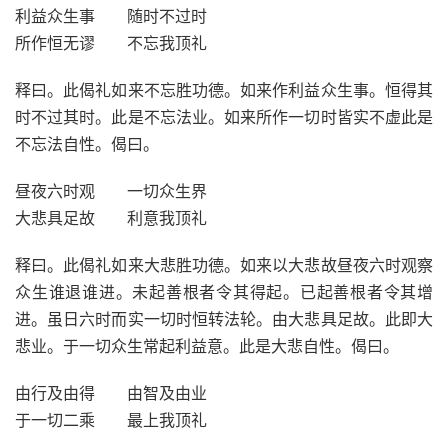
利益众生事 随时不过时
所作恒无谬 不忘我顶礼
释曰。此偈礼如来不忘胜功德。如来作利益众生事。恒得其
时不过其时。此是不忘法业。如来所作一切时皆实不虚此是
不忘法自性。偈曰。
昼夜六时观 一切众生界
大悲具足故 利意我顶礼
释曰。此偈礼如来大悲胜功德。如来以大悲故昼夜六时观察
众生谁退谁进。未起善根者令其得起。已起善根者令其增
进。虽日六时而实一切时恒转法轮。由大悲具足故。此即大
悲业。于一切众生常起利益意。此是大悲自性。偈曰。
由行及由得 由智及由业
于一切二乘 最上我顶礼