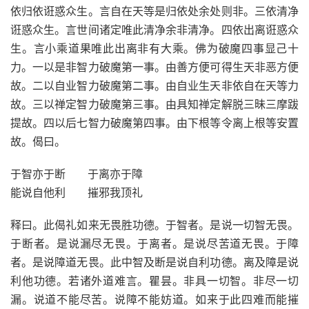
依归依诳惑众生。言自在天等是归依处余处则非。三依清净
诳惑众生。言世间诸定唯此清净余非清净。四依出离诳惑众
生。言小乘道果唯此出离非有大乘。佛为破魔四事显己十
力。一以是非智力破魔第一事。由善方便可得生天非恶方便
故。二以自业智力破魔第二事。由自业生天非依自在天等力
故。三以禅定智力破魔第三事。由具知禅定解脱三昧三摩跋
提故。四以后七智力破魔第四事。由下根等令离上根等安置
故。偈曰。
于智亦于断 于离亦于障
能说自他利 摧邪我顶礼
释曰。此偈礼如来无畏胜功德。于智者。是说一切智无畏。
于断者。是说漏尽无畏。于离者。是说尽苦道无畏。于障
者。是说障道无畏。此中智及断是说自利功德。离及障是说
利他功德。若诸外道难言。瞿昙。非具一切智。非尽一切
漏。说道不能尽苦。说障不能妨道。如来于此四难而能摧