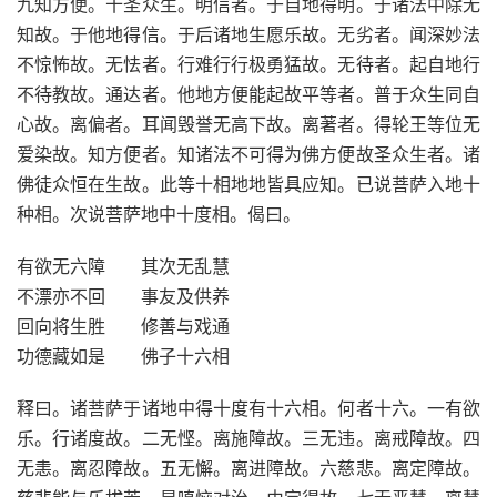
九知方便。十圣众生。明信者。于自地得明。于诸法中除无
知故。于他地得信。于后诸地生愿乐故。无劣者。闻深妙法
不惊怖故。无怯者。行难行行极勇猛故。无待者。起自地行
不待教故。通达者。他地方便能起故平等者。普于众生同自
心故。离偏者。耳闻毁誉无高下故。离著者。得轮王等位无
爱染故。知方便者。知诸法不可得为佛方便故圣众生者。诸
佛徒众恒在生故。此等十相地地皆具应知。已说菩萨入地十
种相。次说菩萨地中十度相。偈曰。
有欲无六障 其次无乱慧
不漂亦不回 事友及供养
回向将生胜 修善与戏通
功德藏如是 佛子十六相
释曰。诸菩萨于诸地中得十度有十六相。何者十六。一有欲
乐。行诸度故。二无悭。离施障故。三无违。离戒障故。四
无恚。离忍障故。五无懈。离进障故。六慈悲。离定障故。