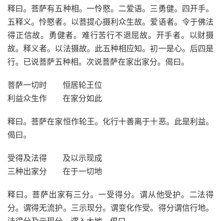
释曰。菩萨有五种相。一怜愍。二爱语。三勇健。四开手。
五释义。怜愍者。以菩提心摄利众生故。爱语者。令于佛法
得正信故。勇健者。难行苦行不退屈故。开手者。以财摄
故。释义者。以法摄故。此五种相应知。初一是心。后四是
行。已说菩萨五种相。次说菩萨在家出家分。偈曰。
菩萨一切时 恒居轮王位
利益众生作 在家分如此
释曰。菩萨在家恒作轮王。化行十善离于十恶。此是利益。
偈曰。
受得及法得 及以示现成
三种出家分 在于一切地
释曰。菩萨出家有三分。一受得分。谓从他受护。二法得
分。谓得无流护。三示现分。谓变化作受。得分谓信行地。