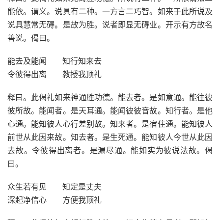
能依。谓义。说具有二种。一方言二巧智。如来于此所说及
说具慧常无碍。是故为胜。说者即显无碍业。开示有方故名
善说。偈曰。
能去及能闻 知行知来去
令彼得出离 教授我顶礼
释曰。此偈礼如来神通胜功德。能去者。是如意通。能往彼
彼所故。能闻者。是天耳通。能闻彼彼音故。知行者。是他
心通。能知彼人心行差别故。知来者。是宿住通。能知彼人
前世从此因来故。知去者。是生死通。能知彼人今世从此因
去故。令彼得出离者。是漏尽通。能如实为彼说法故。偈
曰。
众生若有见 知定是丈夫
深起净信心 方便我顶礼