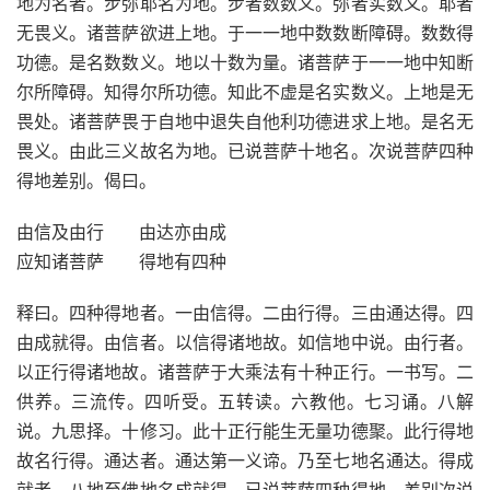
地为名者。步弥耶名为地。步者数数义。弥者实数义。耶者
无畏义。诸菩萨欲进上地。于一一地中数数断障碍。数数得
功德。是名数数义。地以十数为量。诸菩萨于一一地中知断
尔所障碍。知得尔所功德。知此不虚是名实数义。上地是无
畏处。诸菩萨畏于自地中退失自他利功德进求上地。是名无
畏义。由此三义故名为地。已说菩萨十地名。次说菩萨四种
得地差别。偈曰。
由信及由行 由达亦由成
应知诸菩萨 得地有四种
释曰。四种得地者。一由信得。二由行得。三由通达得。四
由成就得。由信者。以信得诸地故。如信地中说。由行者。
以正行得诸地故。诸菩萨于大乘法有十种正行。一书写。二
供养。三流传。四听受。五转读。六教他。七习诵。八解
说。九思择。十修习。此十正行能生无量功德聚。此行得地
故名行得。通达者。通达第一义谛。乃至七地名通达。得成