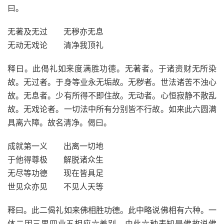
曰。
无著及无过 无秽亦无息
无动无戏论 清净我顶礼
释曰。此偈礼如来度满胜功德。无著者。于诸资财无所染
故。无过者。于身等业永无垢故。无秽者。世法诸苦不浊心
故。无息者。少有所得不即住故。无动者。心恒寂静不散乱
故。无戏论者。一切法中所有分别皆不行故。如来此六圆满
具离六障。故名清净。偈曰。
成就第一义 出离一切地
于他得尊极 解脱诸众生
无尽等功德 现在皆具足
世见众亦见 不见人天等
释曰。此二偈礼如来佛相胜功德。此中略说佛相有六种。一
体二因三果四业五相应六差别。由此六种表知是佛故说佛