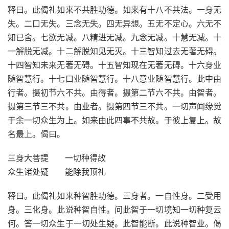
释曰。此偈礼如来不共胜功德。如来有十八不共法。一身无
失。二口无失。三念无失。四无异想。五无不定心。六无不
知已舍。七欲无减。八精进无减。九念无减。十慧无减。十
一解脱无减。十二解脱知见无灭。十三智知过去无著无碍。
十四智知未来无著无碍。十五智知现在无著无碍。十六身业
随智慧行。十七口业随智慧行。十八意业随智慧行。此中由
行者。摄初节六不共。由得者。摄第二节六不共。由智者。
摄第三节三不共。由业者。摄第四节三不共。一切声闻缘觉
于余一切众生为上。如来由此四事不共故。于彼上复上。故
名最上。偈曰。
三身大菩提 一切种得故
众生诸处疑 能除我顶礼
释曰。此偈礼如来种智胜功德。三身者。一自性身。二受用
身。三化身。此说种智自性。问此智于一切境知一切种复云
何。答一切众生于一切处生疑。此智能断。此说种智业。偈