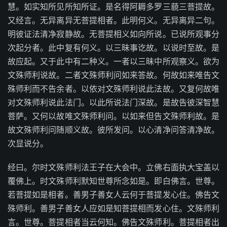
慧。如实知所见所知所证。是名得阿耨多罗三藐三菩提故。
又经言。无异离异无菩提相者。此明何义。无异离异二句。
明彼证法清净寂静故。无菩提相义如向所说。已说所观事分
次起分者。此中复有何义。以三昧事讫故。以说时至故。是
故应起。又于此中有二种义。一者以三昧中所观察义。欲为
文殊师利说故。二者文殊师利问如来答故。何故如来唯告文
殊师利而不告余者。以依对文殊师利说此法故。又复何故唯
对文殊师利说此法门。以此所说法门深故。是故告彼深智慧
菩萨。又何以故唯文殊师利问。以如来但告文殊师利故。是
故文殊师利问随顺义故。彼所发问。以心清净问答清净故。
次显说分。
经曰。尔时文殊师利法王子在大会中。立佛右面执大宝盖以
覆佛上。时文殊师利默知世尊所念如是。即白佛言。世尊。
若菩提如是相者。善男子善女人云何于菩提发心住。佛告文
殊师利。善男子善女人应如是知菩提相而发心住。文殊师利
言。世尊。菩提相者当云何知。佛告文殊师利。菩提相者出