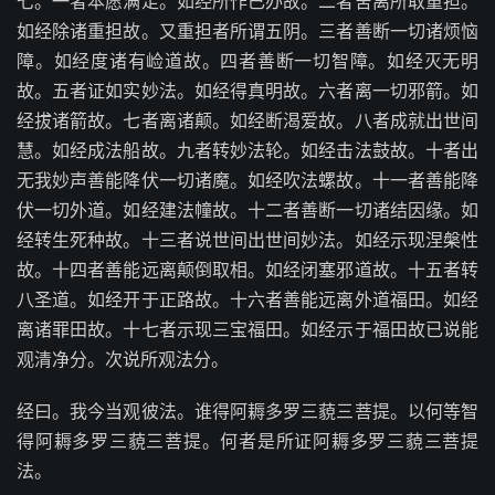
七。一者本愿满足。如经所作已办故。二者舍离所取重担。
如经除诸重担故。又重担者所谓五阴。三者善断一切诸烦恼
障。如经度诸有崄道故。四者善断一切智障。如经灭无明
故。五者证如实妙法。如经得真明故。六者离一切邪箭。如
经拔诸箭故。七者离诸颠。如经断渴爱故。八者成就出世间
慧。如经成法船故。九者转妙法轮。如经击法鼓故。十者出
无我妙声善能降伏一切诸魔。如经吹法螺故。十一者善能降
伏一切外道。如经建法幢故。十二者善断一切诸结因缘。如
经转生死种故。十三者说世间出世间妙法。如经示现涅槃性
故。十四者善能远离颠倒取相。如经闭塞邪道故。十五者转
八圣道。如经开于正路故。十六者善能远离外道福田。如经
离诸罪田故。十七者示现三宝福田。如经示于福田故已说能
观清净分。次说所观法分。
经曰。我今当观彼法。谁得阿耨多罗三藐三菩提。以何等智
得阿耨多罗三藐三菩提。何者是所证阿耨多罗三藐三菩提
法。