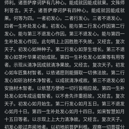
师利。诸菩萨摩诃萨有几种心。能成就因能成就果。文殊师
利答言。天子。诸菩萨摩诃萨有四种心。能成就因能成就
果。何等为四。一者初发心。二者行发心。三者不退发心。
四者一生补处发心者。初发心。能与第二行发心作因第二行
发心。能与第三不退发心作因。第三不退发心。能与第四一
生补处发心作因。此句明上上因胜胜不失故。又经言。复次
天子。初发心如种种子。第二行发心如芽生增长。第三不退
发心如茎叶华果初始成就。第四一生补处发心如果等有用等
者。示现从清净因成就清净果故。又经言。复次天子。初发
心如车匠集材智者。以依诸愿则能摄取一切佛法故。第二行
发心如斫治材木净智者。以成就清净戒故。第三不退发心如
安施材木智者。以依慧方便修一切行皆相应故。第四一生补
处发心如车成运载智者。以不舍先许重担故。又经言。复次
天子。初发心如月始生。第二行发心如月五日。第三不退发
心如月十日。第四一生补处发心如月十四日。如来智慧如月
十五日等者。以示现上上大力清净故。又经言。复次天子。
初发心能过声闻地者。以初地前菩萨利根。观察一切菩提分