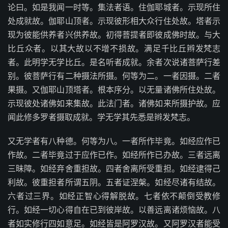
论曰。如是我闻一时等。集法者语。住伽耶城者。示现所住
处成就故。伽耶山顶者。示现彼形相大众行住处故。塔者示
现为彼能供养者兴供养故。初得菩提者即彼成佛时故。与大
比丘众者。以其大故以不增不损故。满足千比丘辫发梵志
者。此明学无学比丘。是名听者成就。余者次说诸菩萨行差
别。彼菩萨行有二种摄法所摄。何等为二。一者因摄。二者
果摄。又伽耶山顶塔者。根本序分。以无量诸佛所住处故。
示现彼处诸佛如来集故。此法门者。诸佛如来所摄护故。应
闻此修多罗者摄取成就。学无学其先悉是辫发梵志。
又无学者有八种德。何等为八。一者所作毕竟。如经应作已
作故。二者毕竟过于应作已作。如经所作已办故。三者远离
三昧障。如经弃舍重担故。四者舍离所受重担。如经逮得己
利故。彼重担者所谓五阴。五者证涅槃。如经尽诸有结故。
六者过三界。如经正智心得解脱故。七者依不颠倒受教修
行。如经一切心得自在已到彼岸故。以善远离诸烦恼故。八
者如实修行四如意足。如经皆是阿罗汉故。又阿罗汉者能受