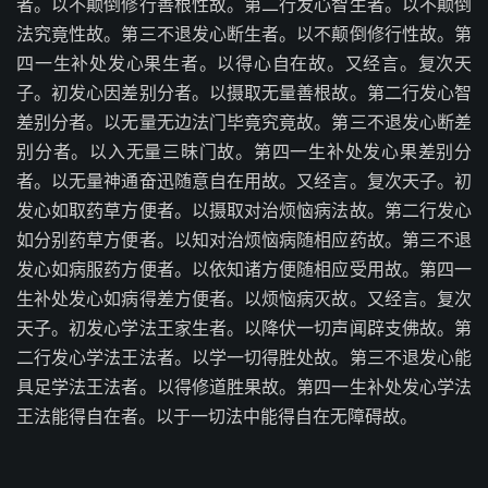
者。以不颠倒修行善根性故。第二行发心智生者。以不颠倒
法究竟性故。第三不退发心断生者。以不颠倒修行性故。第
四一生补处发心果生者。以得心自在故。又经言。复次天
子。初发心因差别分者。以摄取无量善根故。第二行发心智
差别分者。以无量无边法门毕竟究竟故。第三不退发心断差
别分者。以入无量三昧门故。第四一生补处发心果差别分
者。以无量神通奋迅随意自在用故。又经言。复次天子。初
发心如取药草方便者。以摄取对治烦恼病法故。第二行发心
如分别药草方便者。以知对治烦恼病随相应药故。第三不退
发心如病服药方便者。以依知诸方便随相应受用故。第四一
生补处发心如病得差方便者。以烦恼病灭故。又经言。复次
天子。初发心学法王家生者。以降伏一切声闻辟支佛故。第
二行发心学法王法者。以学一切得胜处故。第三不退发心能
具足学法王法者。以得修道胜果故。第四一生补处发心学法
王法能得自在者。以于一切法中能得自在无障碍故。