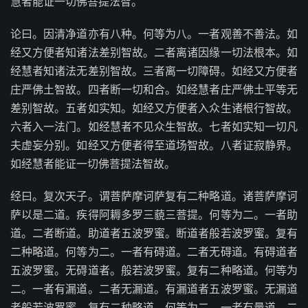
慧者能证一切佛菩提法智。
论曰。因清净道亦有八种。何等为八。一者观善不善法。如
经又方便者知诸法差别智故。二者离诸因缘一切法根本。如
经慧者知诸法无差别智故。三者离一切障碍。如经又方便者
庄严佛土智故。四者断一切和合。如经慧者庄严佛土平等无
差别智故。五者如实知。如经又方便者入众生诸根行智故。
六者入一法门。如经慧者不见众生智故。七者如实知一切凡
夫虚妄分别。如经又方便者得至道场智故。八者证寂静界。
如经慧者能证一切佛菩提法智故。
经曰。复次天子。谓菩萨摩诃萨复有二种略道。诸菩萨摩诃
萨以是二道。疾得阿耨多罗三藐三菩提。何等为二。一者助
道。二者断道。助道者五波罗蜜。断道者般若波罗蜜。复有
二种略道。何等为二。一者有碍道。二者无碍道。有碍道者
五波罗蜜。无碍道者。般若波罗蜜。复有二种略道。何等为
二。一者有漏道。二者无漏道。有漏道者五波罗蜜。无漏道
者般若波罗蜜。复有二种略道。何等为二。一者有量道。二