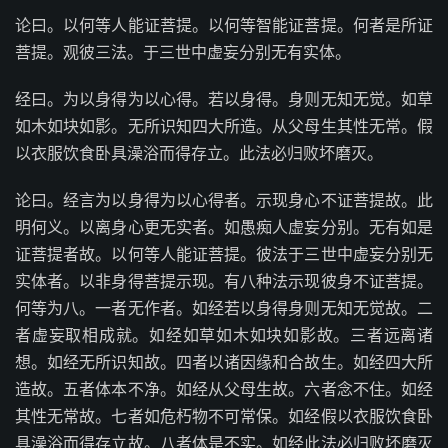
论曰。以何等人能证菩提。以何等智能证菩提。何者是所证
菩提。观彼三法。于三世中虚妄分别无有实体。
经曰。为以身得为以心得。若以身得。身则无知无觉。如草
如木如块如影。无所识知四大所造。从父母生其性无常。假
以衣服饮食卧具澡浴而得存立。此法必归败坏磨灭。
论曰。经言为以身得为以心得者。示现身心不证菩提故。此
明何义。以离身心更无实者。如愚痴人虚妄分别。无有如是
证菩提者故。以何等人能证菩提。彼法于三世中虚妄分别无
实体者。以非身得菩提示现。有八种法示现彼身不证菩提。
何等为八。一者无作者。如经若以身得身则无知无觉故。二
者虚妄取相成就。如经如草如木如块如影故。三者远离诸
想。如经无所识知故。四者以诸因缘和合故生。如经四大所
造故。五者体本不净。如经从父母生故。六者念不住。如经
其性无常故。七者如危朽物不可常保。如经假以衣服饮食卧
具澡浴而得存立故。八者体是不实。如经此法必归败坏磨灭