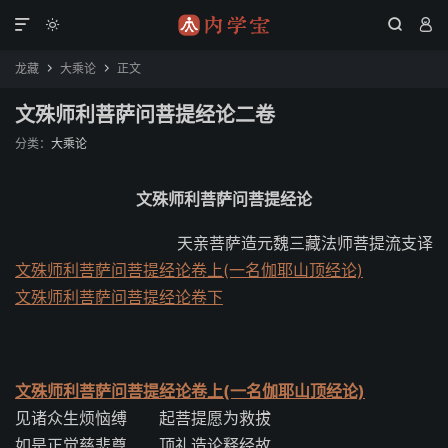




龙藏
大乘论
正文


文殊师利菩萨问菩提经论二卷
分类：
大乘论
文殊师利菩萨问菩提经论
天亲菩萨造元魏三藏法师菩提流支译
文殊师利菩萨问菩提经论卷上(一名伽耶山顶经论)
文殊师利菩萨问菩提经论卷下
文殊师利菩萨问菩提经论卷上(一名伽耶山顶经论)
见诸众生烦恼缚 起菩提愿为救拔
如是正觉慈悲尊 顶礼造论释经故