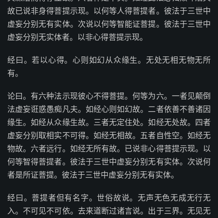
故已说非身得菩提示现。以何等人得菩提者。彼法于三世中
虚妄分别无有实体。次说以何等智能证菩提。彼法于三世中
虚妄分别无实体者。以非心得菩提示现。
经曰。若以心得。心则如幻从众缘生。无处无相无物无所
有。
论曰。有六种法示现彼心不得菩提。何等为六。一者见颠倒
法虚妄诳惑愚痴凡夫。如经心则如幻故。二者依善不善诸因
缘生。如经从众缘生故。三者无定住处。如经无处故。四者
虚妄分别取相实不可得。如经无相故。五者自性空。如经无
物故。六者远行。如经无所有故。已说非心得菩提示现。以
何等智得菩提者。彼法于三世中虚妄分别无有实体。次说何
者是所证菩提。彼法于三世中虚妄分别无有实体。
经曰。菩提者但有名字。世俗故说。无声无色无成无行无
入。不可见不可依。去来道断过诸言说。出于三界。无见无