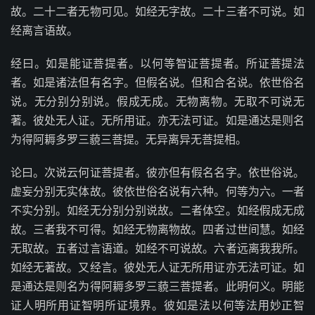
故。二十二者无物可见。如经无字故。二十三者不可说。如
经离言语故。
经曰。如是能证菩提者。以何等智证菩提者。所证菩提法
者。如是诸法但有名字。但假名说。但和合名说。依世俗名
说。无分别分别说。假成无成。无物离物。无取不可说无
著。彼处无人证。无所用证。亦无法可证。如是通达是则名
为得阿耨多罗三藐三菩提。无异离异无菩提相。
论曰。次说云何证菩提者。彼亦但有假名名字。依世俗说。
虚妄分别无实体故。彼依世俗名说有六种。何等为六。一者
不实分别。如经无分别分别说故。二者体空。如经假成无成
故。三者我不可得。如经无物离物故。四者过世间慧。如经
无取故。五者过言语道。如经不可说故。六者远离我我所。
如经无著故。又经言。彼处无人证无所用证亦无法可证。如
是通达是则名为得阿耨多罗三藐三菩提者。此明何义。明能
证人明所用证智明所证境界。彼如是法以何等法用妙正智