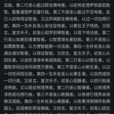
法故。第二行发心能过辟支佛地者。以初地前菩萨依般若胜
智。能集诸菩萨无量行故。第三不退发心能过不定地者。此
已入初地得证智故。又过声闻辟支佛地者。以过一切功用行
故。第四一生补处发心安住定地者。以善住王子地故。又经
言。复次天子。初发心如学初禅智者。以观下地法故。第二
行发心如差别诸章智者。以智慧增长差别故。第三不退发心
如算数智者。以方便智能数一切法故。第四一生补处发心如
通达诸论智者。以得证智故。又经言。复次天子。初发心从
因生者。以自性清净本来成就故。第二行发心从智生者。以
摄取世间出世间闻慧方便故。第三不退发心从断生者。以过
一切世间戏论故。第四一生补处发心从果生者。以自然成就
一切行故。又经言。复次天子。初发心因摄者。以信行助道
淳熟故。又以观初地境界故。第二行发心智摄者。以依境界
淳熟观功用行故。第三不退发心断摄者。以依修行境界未得
佛法观故。第四一生补处发心果摄者。以依果淳熟随所有佛
国土。应成佛处即成佛故。又经言。复次天子。初发心因生