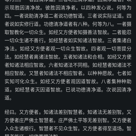
示现胜因清净故。彼胜因清净者。以四种发心说。何等为
四。一者说助清净道二者说功德智道。三者说实际证道。四
者说如实修行道。功德清净道者有八种。何等为八。一者摄
取智教化一切众生。如经又方便者知摄善法智故。二者能忍
一切众生诸不善行。如经慧者如实知诸法智故。三者集诸白
净法。如经又方便者观一切众生智故。四者观一切菩提分
法。如经慧者离诸法智故。五者知诸法和合相。如经又方便
者知诸法相应智故。六者知诸法不同相。如经慧者知诸法不
相应智故。又慧者知诸法不相应智者。以种种愿故。七者如
实知可化众生。如经又方便者观因道智故。八者集种种助
道。如经慧者灭因道智故。已说功德清净道。次说因清净
道。
经曰。又方便者。知诸法差别智慧者。知诸法无差别智。又
方便者庄严佛土智慧者。庄严佛土平等无差别智。又方便者
入众生诸根行。智慧者不见众生智。又方便者得至道场。智