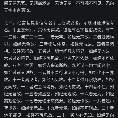
闻无觉无著。无观离戏论。无诤无示。不可观不可见。无向
无字离言语道。
论曰。经言菩提者但有名字世俗故说者。示现可证法但有
名。用虚妄分别。其体无实故。彼但有名字世俗故说。有二
十三种。何等二十三。一者无事。如经无声故。二者过觉境
界。如经无色故。三者诸法体空。如经无成故。四者离诸
相。如经无行故。五者过一切世间凡夫境界。如经无入故。
六者过识境界。如经不可见故。七者无可依处。如经不可依
故。八者不生灭。如经去来道断故。九者过一切世间名字。
如经过诸言说故。十者善不善行诸法不可得。如经出于三界
故。十一者离见者。如经无见故。十二者过耳识境界。如经
无闻故。十三者过意识境界。如经无觉故。十四者不住。如
经无著故。十五者如虚空。如经无观故。十六者无为。如经
离戏论故。十七者无诸患离诸漏。如经无诤故。十八者过小
智境界。如经无示故。十九者无量。如经不可观故。二十者
他不能见。如经不可见故。二十一者内心无知。如经无向