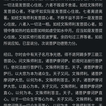
一切法是发菩提心住故。六者不毁道不舍道。如经文殊师利
发菩提心者。不破坏如实际是发菩提心住故。七者离谤离
著。如经文殊师利发菩提心者。不移不益不异不一是发菩提
心住故。八者入一切法一相。如经文殊师利发菩提心者。如
镜中像如热时焰如影如响如虚空如水中月。应当如是发菩提
心住故。又如实修行般若波罗蜜。余四句过三界等者。如前
所说应知。已显说分。次说菩萨功德势力分。
经曰。尔时会中有天子名月净光德。得不退阿耨多罗三藐三
菩提心。问文殊师利言。诸菩萨摩诃萨。初观何法故行菩萨
行。依何法故行菩萨行。文殊师利答言。天子。诸菩萨摩诃
萨行。以大悲为本为诸众生。天子又问。文殊师利。诸菩萨
摩诃萨大悲。以何为本。文殊师利答言。天子。诸菩萨摩诃
萨大悲。以直心为本。天子又问。文殊师利。诸菩萨摩诃萨
直心。以何为本。文殊师利答言。天子。诸菩萨摩诃萨直
心。以于一切众生平等心为本。天子又问。文殊师利。诸菩
萨摩诃萨于一切众生平等心。以何为本。文殊师利答言。天