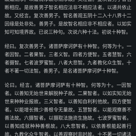
断相应。是故善男子智名相应法非不相应法者。以递共依止
故。又经言。复次善男子。智名善观五阴十二入十八界十二
因缘是处非处。善男子。是故智名相应非不相应者。以如实
知可知境界故。已说三种句。次说六种十法。初说十种智。
经曰。复次善男子。诸菩萨摩诃萨有十种智。何等为十。一
者因智。二者果智。三者义智。四者方便智。五者慧智。六
者摄智。七者波罗蜜智。八者大悲智。九者教化众生智。十
者不著一切法智。善男子。是名诸菩萨摩诃萨十种智。
论曰。经言。诸菩萨摩诃萨有十种智。何等为十。一因智
者。以善知无始世来解脱种子故。二果智者。以如实知无始
世来种种业报故。三义智者。以善知自利利他故。四方便智
者。以能增长微少善根令无量故。五慧智者。以能观察善不
善法故。六摄智者。以摄取法施资生施故。七波罗蜜智者。
以善知成就种种善根故。八大悲智者。以依善根能起善行
故。九教化众生智者。以善观察时非时故。十不著一切诸法