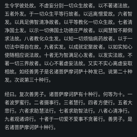
生令学彼处故。不虚妄分别一切众生故者。以不著诸法故。
五者外发。于一切众生平等行故者。以远离憎爱故。六者智
发。以具足佛智清净故者。以平等教化一切众生故。七者清
净国土发。以示一切佛国土功德庄严故者。以闻慧智不颠倒
求法故。八者教化众生发。以知一切烦恼病药故者。以于一
切法中得自在故。九者实发。以成就定聚故者。以如实知心
使随相应说法故。十者无为智满足心发者。以发实法故。不
著一切三界故者。以心不著虚妄法故。又实不实心离虚妄取
相故。如经善男子是名诸菩萨摩诃萨十种发已。说第二十种
发。次说第三十种行。
经曰。复次善男子。诸菩萨摩诃萨有十种行。何等为十。一
者波罗蜜行。二者摄事行。三者慧行。四者方便行。五者大
悲行。六者求助慧法行。七者求助智法行。八者心清净行。
九者观诸谛行。十者于一切爱不爱事不贪著行。善男子。是
名诸菩萨摩诃萨十种行。