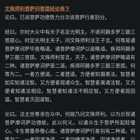
文殊师利菩萨问菩提经论卷下
论曰。已说菩萨功德势力分次说菩萨行差别分。
经曰。尔时大众中有天子名定光明主。不退阿耨多罗三藐三
菩提心。时定光明主天子。问文殊师利法王子言。何等是诸
菩萨摩诃萨毕竟略道。诸菩萨摩诃萨以是略道。疾得阿耨多
罗三藐三菩提。文殊师利答言。天子。诸菩萨摩诃萨略道有
二种。诸菩萨摩诃萨是二道。疾得阿耨多罗三藐三菩提。何
等为二。一者方便道。二者慧道。方便者知摄善法。智慧者
如实知诸法智。又方便者观诸众生。智慧者离诸法智。又方
便者知诸法相应。智慧者知诸法不相应智。又方便者观因
道。智慧者灭因道智。
论曰。法主世尊亲在众中。何故乃问文殊师利。以为示现诸
菩萨摩诃萨功德故。此以何义。以诸众生于菩萨所起轻慢
心。令生尊重恭敬心故。诸菩萨摩诃萨行差别有二种道。何
等为二。一者因清净道。二者功德清净道。因清净道者。以