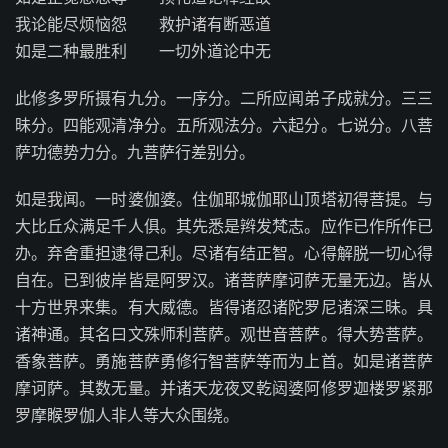
我论能尽烦恼怨 救护诸有断恶道
如是二种最胜利 一切外道论中无
此修多罗所摄有九分。一序分。二所应闻弟子成就分。三三
昧分。四能观清净分。五所观法分。六起分。七说分。八菩
萨功德势力分。九菩萨行差别分。
如是我闻。一时婆伽婆。住伽耶城伽耶山顶塔初得菩提。与
大比丘众满足千人俱。其先悉是辫发梵志。应作已作所作已
办。弃舍重担逮得己利。尽诸有结正智。心得解脱一切心得
自在。已到彼岸皆是阿罗汉。诸菩萨摩诃萨无量无边。皆从
十方世界来集。有大威德。皆得诸忍诸陀罗尼诸深三昧。具
诸神通。其名曰文殊师利菩萨。观世音菩萨。得大势菩萨。
香象菩萨。勇施菩萨勇修行智菩萨等而为上首。如是诸菩萨
摩诃萨。其数无量。并诸天龙夜叉乾闼婆阿修罗迦楼罗紧那
罗摩睺罗伽人非人等大众围绕。