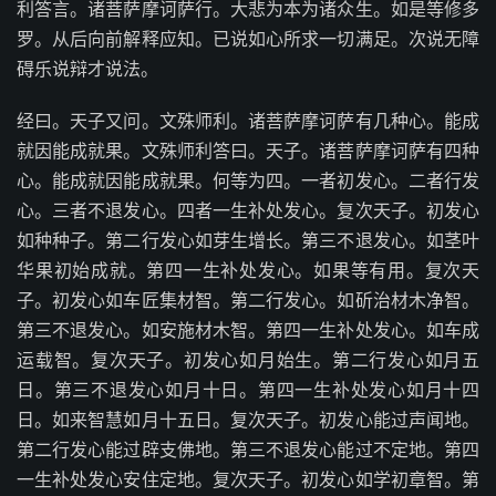
利答言。诸菩萨摩诃萨行。大悲为本为诸众生。如是等修多
罗。从后向前解释应知。已说如心所求一切满足。次说无障
碍乐说辩才说法。
经曰。天子又问。文殊师利。诸菩萨摩诃萨有几种心。能成
就因能成就果。文殊师利答曰。天子。诸菩萨摩诃萨有四种
心。能成就因能成就果。何等为四。一者初发心。二者行发
心。三者不退发心。四者一生补处发心。复次天子。初发心
如种种子。第二行发心如芽生增长。第三不退发心。如茎叶
华果初始成就。第四一生补处发心。如果等有用。复次天
子。初发心如车匠集材智。第二行发心。如斫治材木净智。
第三不退发心。如安施材木智。第四一生补处发心。如车成
运载智。复次天子。初发心如月始生。第二行发心如月五
日。第三不退发心如月十日。第四一生补处发心如月十四
日。如来智慧如月十五日。复次天子。初发心能过声闻地。
第二行发心能过辟支佛地。第三不退发心能过不定地。第四
一生补处发心安住定地。复次天子。初发心如学初章智。第