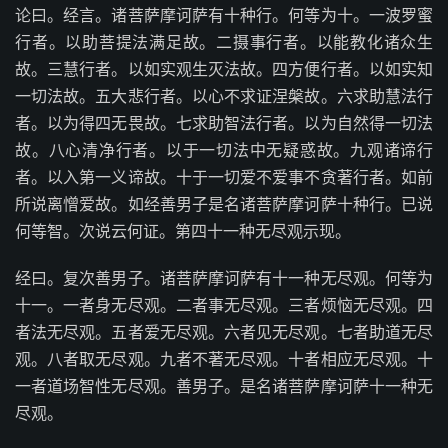
论曰。经言。诸菩萨摩诃萨有十种行。何等为十。一波罗蜜
行者。以助菩提法满足故。二摄事行者。以能教化诸众生
故。三慧行者。以如实观生灭法故。四方便行者。以如实知
一切法故。五大悲行者。以心不求证涅槃故。六求助慧法行
者。以为得四无畏故。七求助智法行者。以为自然得一切法
故。八心清净行者。以于一切法中无疑惑故。九观诸谛行
者。以入第一义谛故。十于一切爱不爱事不贪著行者。如前
所说离憎爱故。如经善男子是名诸菩萨摩诃萨十种行。已说
何等智。次说云何证。第四十一种无尽观示现。
经曰。复次善男子。诸菩萨摩诃萨有十一种无尽观。何等为
十一。一者身无尽观。二者事无尽观。三者烦恼无尽观。四
者法无尽观。五者爱无尽观。六者见无尽观。七者助道无尽
观。八者取无尽观。九者不著无尽观。十者相应无尽观。十
一者道场智性无尽观。善男子。是名诸菩萨摩诃萨十一种无
尽观。