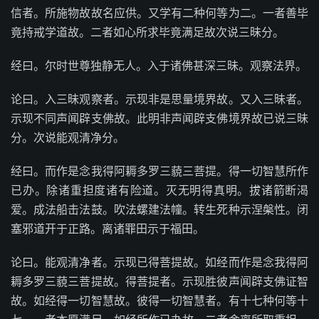
信者。所施物故故名应供。又学有二种何等为二。一者善毕
竟持戒学道故。二者如心所求毕竟满足故次说三昧分。
经曰。尔时世尊独静无人。入于诸佛甚深三昧。观察法界。
论曰。入三昧观察者。示现非是思量境界故。又入三昧者。
示现不同声闻辟支佛故。此明非声闻辟支佛境界故已说三昧
分。次说能观清净分。
经曰。而作是念我得阿耨多罗三藐三菩提。得一切智慧所作
已办。除诸重担度诸有险道。灭无明得真明。拔诸箭断渴
爱。成法船击法鼓。吹法螺建法幢。转生死种示涅槃性。闭
塞邪道开于正路。离诸罪田示于福田。
论曰。能观清净者。示现已得菩提故。如经而作是念我得阿
耨多罗三藐三菩提故。得菩提者。示现胜彼声闻辟支佛证智
故。如经得一切智慧故。彼得一切智慧者。有十七种何等十