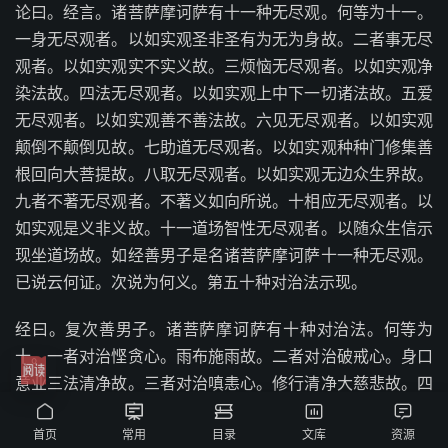
论曰。经言。诸菩萨摩诃萨有十一种无尽观。何等为十一。
一身无尽观者。以如实观圣非圣有为无为身故。二者事无尽
观者。以如实观实不实义故。三烦恼无尽观者。以如实观净
染法故。四法无尽观者。以如实观上中下一切诸法故。五爱
无尽观者。以如实观善不善法故。六见无尽观者。以如实观
颠倒不颠倒见故。七助道无尽观者。以如实观种种门修集善
根回向大菩提故。八取无尽观者。以如实观无边众生界故。
九者不著无尽观者。不著义如向所说。十相应无尽观者。以
如实观是义非义故。十一道场智性无尽观者。以随众生信示
现坐道场故。如经善男子是名诸菩萨摩诃萨十一种无尽观。
已说云何证。次说为何义。第五十种对治法示现。
经曰。复次善男子。诸菩萨摩诃萨有十种对治法。何等为
十。一者对治悭贪心。雨布施雨故。二者对治破戒心。身口
意业三法清净故。三者对治嗔恚心。修行清净大慈悲故。四
者对治懈怠心。求诸佛法无疲倦故。五者对治不善觉观心。





得禅定解脱奋迅自在故。六者对治愚痴心。生助决定慧方便
首页
常用
目录
文库
资源