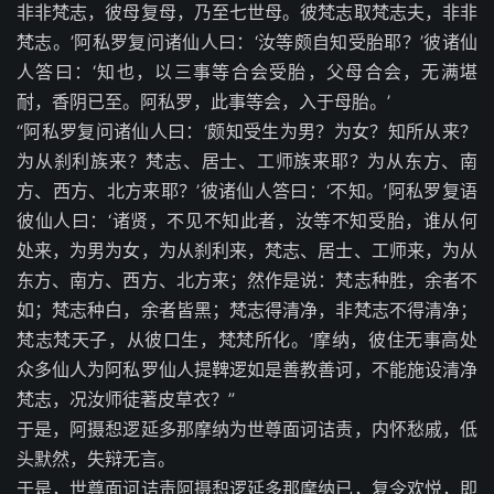
非非梵志，彼母复母，乃至七世母。彼梵志取梵志夫，非非
梵志。’阿私罗复问诸仙人曰：‘汝等颇自知受胎耶？’彼诸仙
人答曰：‘知也，以三事等合会受胎，父母合会，无满堪
耐，香阴已至。阿私罗，此事等会，入于母胎。’
“阿私罗复问诸仙人曰：‘颇知受生为男？为女？知所从来？
为从刹利族来？梵志、居士、工师族来耶？为从东方、南
方、西方、北方来耶？’彼诸仙人答曰：‘不知。’阿私罗复语
彼仙人曰：‘诸贤，不见不知此者，汝等不知受胎，谁从何
处来，为男为女，为从刹利来，梵志、居士、工师来，为从
东方、南方、西方、北方来；然作是说：梵志种胜，余者不
如；梵志种白，余者皆黑；梵志得清净，非梵志不得清净；
梵志梵天子，从彼口生，梵梵所化。’摩纳，彼住无事高处
众多仙人为阿私罗仙人提鞞逻如是善教善诃，不能施设清净
梵志，况汝师徒著皮草衣？”
于是，阿摄惒逻延多那摩纳为世尊面诃诘责，内怀愁戚，低
头默然，失辩无言。
于是，世尊面诃诘责阿摄惒逻延多那摩纳已，复令欢悦，即