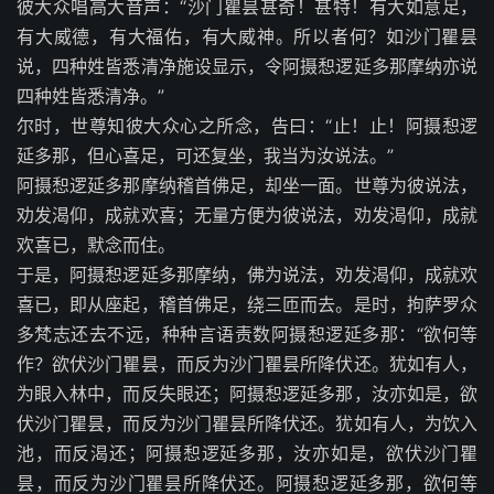
彼大众唱高大音声：“沙门瞿昙甚奇！甚特！有大如意足，
有大威德，有大福佑，有大威神。所以者何？如沙门瞿昙
说，四种姓皆悉清净施设显示，令阿摄惒逻延多那摩纳亦说
四种姓皆悉清净。”
尔时，世尊知彼大众心之所念，告曰：“止！止！阿摄惒逻
延多那，但心喜足，可还复坐，我当为汝说法。”
阿摄惒逻延多那摩纳稽首佛足，却坐一面。世尊为彼说法，
劝发渴仰，成就欢喜；无量方便为彼说法，劝发渴仰，成就
欢喜已，默念而住。
于是，阿摄惒逻延多那摩纳，佛为说法，劝发渴仰，成就欢
喜已，即从座起，稽首佛足，绕三匝而去。是时，拘萨罗众
多梵志还去不远，种种言语责数阿摄惒逻延多那：“欲何等
作？欲伏沙门瞿昙，而反为沙门瞿昙所降伏还。犹如有人，
为眼入林中，而反失眼还；阿摄惒逻延多那，汝亦如是，欲
伏沙门瞿昙，而反为沙门瞿昙所降伏还。犹如有人，为饮入
池，而反渴还；阿摄惒逻延多那，汝亦如是，欲伏沙门瞿
昙，而反为沙门瞿昙所降伏还。阿摄惒逻延多那，欲何等