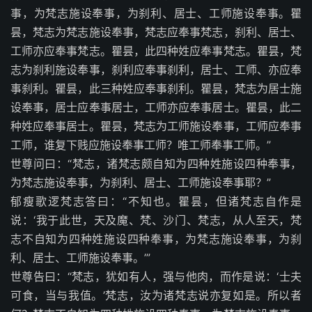
事，为梵志施设奉事，为刹利、居士、工师施设奉事。瞿
昙，梵志为梵志施设奉事，梵志应奉事梵志，刹利、居士、
工师亦应奉事梵志。瞿昙，此四种姓应奉事梵志。瞿昙，梵
志为刹利施设奉事，刹利应奉事刹利，居士、工师、亦应奉
事刹利。瞿昙，此三种姓应奉事刹利。瞿昙，梵志为居士施
设奉事，居士应奉事居士，工师亦应奉事居士。瞿昙，此二
种姓应奉事居士。瞿昙，梵志为工师施设奉事，工师应奉事
工师，谁复下贱应施设奉事工师？唯工师奉事工师。”
世尊问曰：“梵志，诸梵志颇自知为四种姓施设四种奉事，
为梵志施设奉事，为刹利、居士、工师施设奉事耶？”
郁瘦歌逻梵志答曰：“不知也。瞿昙，但诸梵志自作是
说：‘我于此世，天及魔、梵、沙门、梵志，从人至天，梵
志不自知为四种姓施设四种奉事，为梵志施设奉事，为刹
利、居士、工师施设奉事。’”
世尊告曰：“梵志，犹如有人，强与他肉，而作是说：‘士夫
可食，当与我值。’梵志，汝为诸梵志说亦复如是。所以者