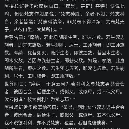
阿摄惒逻延多那摩纳白曰：“瞿昙，甚奇！甚特！快说此
喻，但诸梵志作如是说：‘梵志种胜，余者不如；梵志种
白，余者皆黑；梵志得清净，非梵志不得清净；梵志梵天
子，从彼口生，梵梵所化。’”
世尊告曰：“摩纳，若此身随所生者，即彼之数。若生梵志
族者，即梵志族数。若生刹利、居士、工师族者，即工师族
数。摩纳，犹若如火，随所生者，即彼之数。若因木生者，
即木火数。若因草粪薪生者，即薪火数。如是，摩纳，此身
随所生者，即彼之数。若生梵志族者，即梵志族数。若生刹
利、居士、工师族者，即工师族数。”
世尊问曰：“摩纳，于意云何？若刹利女与梵志男共合会
者，彼因合会，后便生子，或似父，或似母，或不似父母。
汝云何说？彼为刹利？为梵志耶？”
阿摄惒逻延多那摩纳答曰：“瞿昙，刹利女与梵志男共合会
者，彼因合会，后便生子，或似父，或似母，或不似父母，
我不说彼刹利，亦不说梵志。瞿昙，我但说彼他身。”