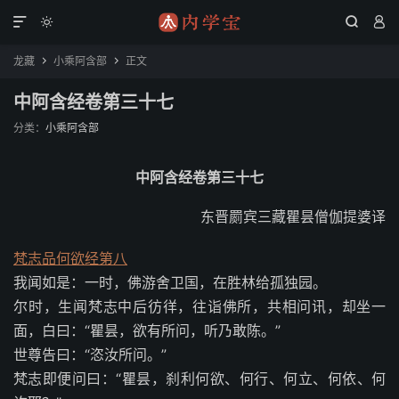




龙藏
小乘阿含部
正文


中阿含经卷第三十七
分类：
小乘阿含部
中阿含经卷第三十七
东晋罽宾三藏瞿昙僧伽提婆译
梵志品何欲经第八
我闻如是：一时，佛游舍卫国，在胜林给孤独园。
尔时，生闻梵志中后彷徉，往诣佛所，共相问讯，却坐一
面，白曰：“瞿昙，欲有所问，听乃敢陈。”
世尊告曰：“恣汝所问。”
梵志即便问曰：“瞿昙，刹利何欲、何行、何立、何依、何