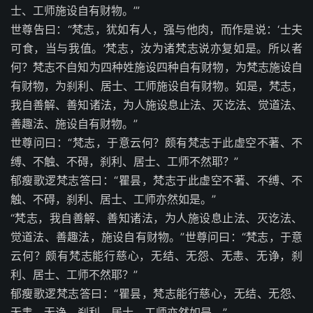
士、工师施设自有财物。’”
世尊告曰：“梵志，犹如有人，强与他肉，而作是说：‘士夫
可食，当与我值。’梵志，汝为诸梵志说亦复如是。所以者
何？梵志不自知为四种姓施设四种自有财物，为梵志施设自
有财物，为刹利、居士、工师施设自有财物。如是，梵志，
我自善解、善知诸法，为人施设息止法、灭讫法、觉道法、
善趣法、施设自有财物。”
世尊问曰：“梵志，于意云何？颇有梵志于此虚空不著、不
缚、不触、不碍，刹利、居士、工师不然耶？”
郁瘦歌逻梵志答曰：“瞿昙，梵志于此虚空不著、不缚、不
触、不碍，刹利、居士、工师亦然如是。”
“梵志，我自善解、善知诸法，为人施设息止法、灭讫法、
觉道法、善趣法，施设自有财物。”世尊问曰：“梵志，于意
云何？颇有梵志能行慈心，无结、无怨、无恚、无诤，刹
利、居士、工师不然耶？”
郁瘦歌逻梵志答曰：“瞿昙，梵志能行慈心，无结、无怨、
无恚、无诤，刹利、居士、工师亦然如是。”