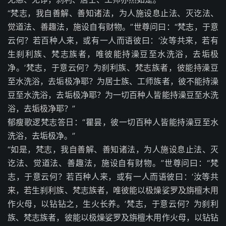
“梵志，我自善解、善知诸法，为人施设息止法、灭讫法、
觉道法、善趣法，施设自有财物。”世尊问曰：“梵志，于意
云何？若百种人来，或有一人而语彼曰：‘汝等共来，若有
生刹利族、梵志族者，唯彼能持澡豆至水洗浴，去垢极
净。’梵志，于意云何？为刹利族、梵志族者，彼能持澡豆
至水洗浴，去垢极净耶？为居士族、工师族者，彼不能持澡
豆至水洗浴，去垢极净耶？为一切百种人皆能持澡豆至水洗
浴，去垢极净耶？”
郁瘦歌逻梵志答日：“瞿昙，彼一切百种人皆能持澡豆至水
洗浴，去垢极净。”
“如是，梵志，我自善解、善知诸法，为人施设息止法、灭
讫法、觉道法、善趣法，施设自有财物。”世尊问曰：“梵
志，于意云何？若百种人来，或有一人而语彼曰：‘汝等共
来，若生刹利族、梵志族者，唯彼能以极燥娑罗及旃檀木用
作火母，以钻钻之，生火长养。’梵志，于意云何？为刹利
族、梵志族者，彼能以极燥娑罗及旃檀木用作火母，以钻钻