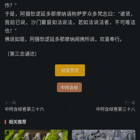
作？”
于是，阿摄惒逻延多那摩纳语拘萨罗众多梵志曰：“诸贤，
我前已说，沙门瞿昙如法说法，若如法说法者，不可难诘
也！”
佛说如是，阿摄惒逻延多那摩纳闻佛所说，欢喜奉行。
（第三念诵讫）
随喜赞赏
中阿含经
上一篇
下一篇
中阿含经卷第三十六
中阿含经卷第三十八
相关推荐