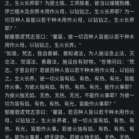
之，生火长养耶？为居士族、工师族者，彼当以燥猪狗槽、
伊兰檀木及余弊木用作火母，以钻钻之，生火长养耶？为一
切百种人皆能以若干种木用作火母，以钻钻之，生火长养
耶？”
郁瘦歌逻梵志答口：“瞿昙，彼一切百种人皆能以若干种木
用作火母，以钻钻之，生火长养。”
“如是，梵志，我自善解、善知诸法，为人施设息止法、灭
讫法、觉道法、善趣法，施设自有财物。”世尊问曰：“梵
志，于意云何？若彼百种人皆以若干种木用作火母，以钻钻
之，生火长养，彼一切火皆有焰、有色、有热、有光，皆能
作火事。为彼火独有焰、有色、有热、有光，能作火事耶？
为彼火独无焰、无色、无热、无光，不能作火事耶？为彼一
切为皆有焰、有色、有热、有光，皆能作火事耶？”
郁瘦歌逻梵志答曰：“瞿昙，若百种人皆以若干种木用作火
母，以钻钻之，生火长养者，彼一切火皆有焰、有色、有
热、有光，皆能作火事。若彼火独有焰、有色、有热、有
光，能为火事者，终无是处。若彼火独无焰、无色、无热、