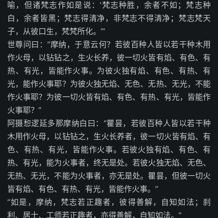
喻，但诸梵志作如是说：‘梵志种胜，余者不如；梵志种
白，余者皆黑；梵志得清净，非梵志不得清净；梵志梵天
子，从彼口生，梵梵所化。’”
世尊问曰：“摩纳，于意云何？若彼百种人皆以若干种木用
作火母，以钻钻之，生火长养，彼一切火皆有焰、有色、有
热、有光，皆能作火事。为彼火独有焰、有色、有热、有
光，能作火事耶？为彼火独无焰、无色、无热、无光，不能
作火事耶？为彼一切火皆有焰、有色、有热、有光，皆能作
火事耶？”
阿摄惒逻延多那摩纳白曰：“瞿昙，若彼百种人皆以若干种
木用作火母，以钻钻之，生火长养者，彼一切火皆有焰、有
色、有热、有光，皆能作火事。若彼火独有焰、有色、有
热、有光，能为火事者，终无是处。若彼火独无焰、无色、
无热、无光，不能为火事者，亦无是处。瞿昙，但彼一切火
皆有焰、有色、有热、有光，皆能作火事。”
“如是，摩纳，梵志若正趣者，彼得善解，自知如法；刹
利、居士、工师若正趣者，亦得善解，自知如法。”