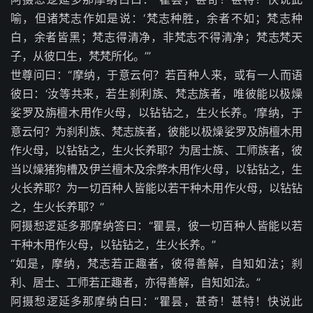
喻，但诸梵志作如是说：‘梵志种胜，余者不如；梵志种
白，余者皆黑；梵志得清净，非梵志不得清净；梵志梵天
子，从彼口生，梵梵所化。’”
世尊问曰：“摩纳，于意云何？若百种人来，或有一人而语
彼曰：‘汝等共来，若生刹利族、梵志族者，唯彼能以极燥
娑罗及旃檀木用作火母，以钻钻之，生火长养。’摩纳，于
意云何？为刹利族、梵志族者，彼能以极燥娑罗及旃檀木用
作火母，以钻钻之，生火长养耶？为居士族、工师族者，彼
当以燥猪狗槽及伊兰檀木及余弊木用作火母，以钻钻之，生
火长养耶？为一切百种人皆能以若干种木用作火母，以钻钻
之，生火长养耶？”
阿摄惒逻延多那摩纳答曰：“瞿昙，彼一切百种人皆能以若
干种木用作火母，以钻钻之，生火长养。”
“如是，摩纳，梵志若正趣者，彼得善解，自知如法；刹
利、居士、工师若正趣者，亦得善解，自知如法。”
阿摄惒逻延多那摩纳白曰：“瞿昙，甚奇！甚特！快说此