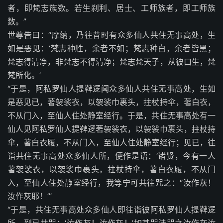
者，即梵志族数。若生刹利、居士、工师族者，即工师族
数。”
世尊告曰：“摩纳，乃往昔时有众多仙人共住无事高处，生
如是恶见：‘梵志种胜，余者不如；梵志种白，余者皆黑；
梵志得清净，非梵志不得清净；梵志梵天子，从彼口生，梵
梵所化。’
“于是，阿私罗仙人提鞞逻闻众多仙人共住无事高处，生如
是恶见已，著袈裟衣，以袈裟巾裹头，拄杖持伞，著白衣，
不从门入，至仙人住处静室经行。于是，共住无事高处有一
仙人见阿私罗仙人提鞞逻著袈裟衣，以袈裟巾裹头，拄杖持
伞，著白衣履，不从门入，至仙人住处静室经行；见已，往
诣共住无事高处众多仙人所，便作是语：‘诸贤，今有一人
著袈裟衣，以袈裟巾裹头，拄杖持伞，著白衣履，不从门
入，至仙人住处静室经行，我等宁可共往咒之：“汝作灰！
汝作灰耶！”’
“于是，共住无事高处众多仙人即往诣彼阿私罗仙人提鞞逻