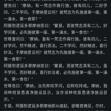
便告曰：“摩纳，有一梵志作斋行施，彼有四儿，二好学
问，二不学问。于摩纳意云何？彼梵志为先施谁第一座、第
一澡水、第一食耶？”
阿摄惒逻延多那摩纳答曰：“瞿昙，若彼梵志其有二儿，好
学问者，必先施彼第一座、第一澡水、第一食也！”
世尊复问曰：“摩纳，复有一梵志作斋行施，彼有四儿，二
好学问，然不精进，喜行恶法。二不学问，然好精进，喜行
妙法。于摩纳意云何？彼梵志为先施谁第一座、第一澡水、
第一食耶？”
阿摄惒逻延多那摩纳答曰：“瞿昙，若彼梵志其有二儿，虽
不学问，而好精进，喜行妙法者，必先施彼第一座、第一澡
水、第一食也！”
世尊告曰：“摩纳，汝先称叹学问，后称叹持戒。摩纳，我
说种姓皆悉清净施设显示，汝亦说种姓皆悉清净施设显
示。”
于是，阿摄惒逻延多那摩纳即从座起，欲稽首佛足，尔时，