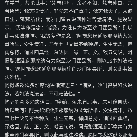
在学堂，共论此事：‘梵志种胜，余者不如；梵志种白，余
者皆黑；梵志得清净，非梵志不得清净；梵志梵天子，从彼
口生，梵梵所化；而沙门瞿昙说四种姓皆悉清净，施设显
示。’我等作是念：‘诸贤，为谁有力能至沙门瞿昙所？则以
此事如法难诘。’我等复作是念：‘阿摄惒逻延多那摩纳为父
母所举，受生清净，乃至七世父母不绝种族，生生无恶，博
闻总持，诵过四典经，深达因、缘、正、文、戏五句说。阿
摄惒逻延多那摩纳有力能至沙门瞿昙所，则以此事如法难
诘。’愿阿摄惒逻延多那摩纳往诣沙门瞿昙所，则以此事如
法难诘。”
阿摄惒逻延多那摩纳语诸梵志曰：“诸贤，沙门瞿昙如法说
法，若如法说法者，不可难诘也。”
拘萨罗众多梵志语曰：“摩纳，汝未有屈事，未可豫自伏。
所以者何？阿摄惒逻延多那摩纳为父母所举，受生清净，乃
至七世父母不绝种族，生生无恶，博闻总持，诵过四典经，
深达因、缘、正、文、戏五句说。阿摄惒逻延多那摩纳有力
能至沙门瞿昙所，则以此事如法难诘。愿阿摄惒逻延多那摩