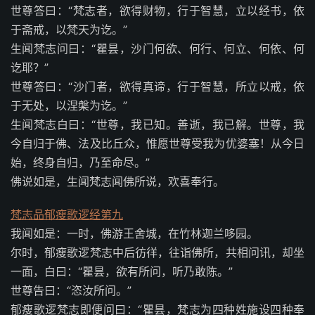
世尊答曰：“梵志者，欲得财物，行于智慧，立以经书，依
于斋戒，以梵天为讫。”
生闻梵志问曰：“瞿昙，沙门何欲、何行、何立、何依、何
讫耶？”
世尊答曰：“沙门者，欲得真谛，行于智慧，所立以戒，依
于无处，以涅槃为讫。”
生闻梵志白曰：“世尊，我已知。善逝，我已解。世尊，我
今自归于佛、法及比丘众，惟愿世尊受我为优婆塞！从今日
始，终身自归，乃至命尽。”
佛说如是，生闻梵志闻佛所说，欢喜奉行。
梵志品郁瘦歌逻经第九
我闻如是：一时，佛游王舍城，在竹林迦兰哆园。
尔时，郁瘦歌逻梵志中后彷徉，往诣佛所，共相问讯，却坐
一面，白曰：“瞿昙，欲有所问，听乃敢陈。”
世尊告曰：“恣汝所问。”
郁瘦歌逻梵志即便问曰：“瞿昙，梵志为四种姓施设四种奉