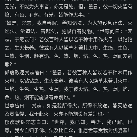
无光，不能为火事者，亦无是处。但，瞿昙，彼一切火皆有
焰、有色、有热、有光，皆能作火事。”
“如是，梵志，我自善解、善知诸法，为人施设息止法、灭
讫法、觉道法、善趣法，施设自有财物。”世尊问曰：“梵
志，于意云何？若彼百种人皆以若干种木用作火母，以钻钻
之，生火长养。彼或有人以燥草木著其火中，生焰、生色、
生热、生烟，颇有焰、色、热、烟，焰、色、热、烟而差别
耶？”
郁瘦歌逻梵志答曰：“瞿昙，若彼百种人皆以若干种木用作
火母，以钻钻之，生火长养。彼若有人以燥草木著其火中，
生焰、生色、生热、生烟，我于彼火焰、色、热、烟，焰、
色、热、烟不能施设有差别也。”
世尊告曰：“梵志，如是我所得火，所得不放逸，能灭放逸
及贡高慢，我于此火，火亦不能施设有差别也。”
郁瘦歌逻梵志白曰：“世尊，我已知。善逝，我已解。世
尊，我今自归于佛、法及比丘众，惟愿世尊受我为优婆塞！