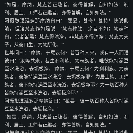
“如是，摩纳，梵志若正趣者，彼得善解，自知如法；刹
利、居士、工师若正趣者，亦得善解，自知如法。”
阿摄惒逻延多那摩纳白曰：“瞿昙，甚奇！甚特！快说此
喻，但诸梵志作如是说：‘梵志种胜，余者不如；梵志种
白，余者皆黑；梵志得清净，非梵志不得清净；梵志梵天
子，从彼口生，梵梵所化。’”
世尊问曰：“摩纳，于意云何？若百种人来，或有一人而语
彼曰：‘汝等共来，若生刹利族、梵志族者，唯彼能持澡豆
至水洗浴，去垢极净。’摩纳，于意云何？为刹利族、梵志
族者，彼能持澡豆至水洗浴，去垢极净耶？为居士族、工师
族者，彼不能持澡豆至水洗浴，去垢极净耶？为一切百种人
皆能持澡豆至水洗浴，去垢极净耶？”
阿摄惒逻延多那摩纳答曰：“瞿昙，彼一切百种人皆能持澡
豆至水洗浴，去垢极净。”
“如是，摩纳，梵志若正趣者，彼得善解，自知如法；刹
利、居士、工师若正趣者，亦得善解，自知如法。”
阿摄惒逻延多那摩纳白曰：“瞿昙，甚奇！甚特！快说此