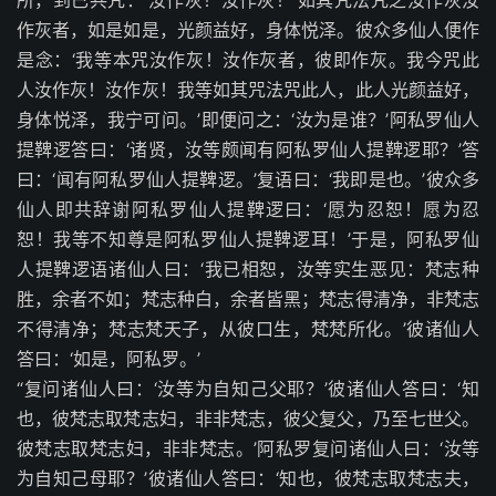
所，到已共咒：‘汝作灰！汝作灰！’如其咒法咒之汝作灰汝
作灰者，如是如是，光颜益好，身体悦泽。彼众多仙人便作
是念：‘我等本咒汝作灰！汝作灰者，彼即作灰。我今咒此
人汝作灰！汝作灰！我等如其咒法咒此人，此人光颜益好，
身体悦泽，我宁可问。’即便问之：‘汝为是谁？’阿私罗仙人
提鞞逻答曰：‘诸贤，汝等颇闻有阿私罗仙人提鞞逻耶？’答
曰：‘闻有阿私罗仙人提鞞逻。’复语曰：‘我即是也。’彼众多
仙人即共辞谢阿私罗仙人提鞞逻曰：‘愿为忍恕！愿为忍
恕！我等不知尊是阿私罗仙人提鞞逻耳！’于是，阿私罗仙
人提鞞逻语诸仙人曰：‘我已相恕，汝等实生恶见：梵志种
胜，余者不如；梵志种白，余者皆黑；梵志得清净，非梵志
不得清净；梵志梵天子，从彼口生，梵梵所化。’彼诸仙人
答曰：‘如是，阿私罗。’
“复问诸仙人曰：‘汝等为自知己父耶？’彼诸仙人答曰：‘知
也，彼梵志取梵志妇，非非梵志，彼父复父，乃至七世父。
彼梵志取梵志妇，非非梵志。’阿私罗复问诸仙人曰：‘汝等
为自知己母耶？’彼诸仙人答曰：‘知也，彼梵志取梵志夫，