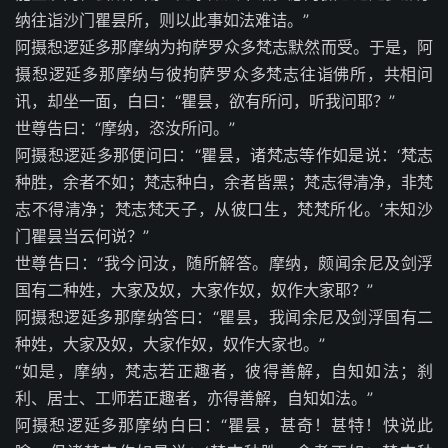
纳往诣沙门瞿昙所，则以此事如法难诘。”
阿摄惒逻延多那摩纳为拘萨罗众多梵志默然而受。于是，阿
摄惒逻延多那摩纳与彼拘萨罗众多梵志往诣佛所，共相问
讯，却坐一面，白曰：“瞿昙，欲有所问，听我问耶？”
世尊告曰：“摩纳，恣汝所问。”
阿摄惒逻延多那便问曰：“瞿昙，诸梵志等作如是说：‘梵志
种胜，余者不如；梵志种白，余者皆黑；梵志得清净，非梵
志不得清净；梵志梵天子，从彼口生，梵梵所化。’未知沙
门瞿昙当云何说？”
世尊告曰：“我今问汝，随所解答。摩纳，颇闻余尼及剑浮
国有二种姓，大家及奴，大家作奴，奴作大家耶？”
阿摄惒逻延多那摩纳答曰：“瞿昙，我闻余尼及剑浮国有二
种姓，大家及奴，大家作奴，奴作大家也。”
“如是，摩纳，梵志若正趣者，彼得善解，自知如法；刹
利、居士、工师若正趣者，亦得善解，自知如法。”
阿摄惒逻延多那摩纳白曰：“瞿昙，甚奇！甚特！快说此