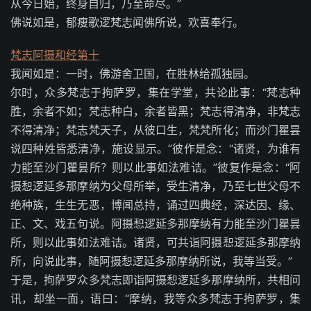
从今日始，终身自归，乃至命尽。”
佛说如是，郁瘦歌逻梵志闻佛所说，欢喜奉行。
梵志阿摄和经第十
我闻如是：一时，佛游舍卫国，在胜林给孤独园。
尔时，众多梵志于拘萨罗，集在学堂，共论此事：“梵志种
胜，余者不如；梵志种白，余者皆黑；梵志得清净，非梵志
不得清净；梵志梵天子，从彼口生，梵梵所化；而沙门瞿昙
说四种姓皆悉清净，施设显示。”彼作是念：“诸贤，为谁有
力能至沙门瞿昙所？则以此事如法难诘。”彼复作是念：“阿
摄惒逻延多那摩纳为父母所举，受生清净，乃至七世父母不
绝种族，生生无恶，博闻总持，诵过四典经，深达因、缘、
正、文、戏五句说。阿摄惒逻延多那摩纳有力能至沙门瞿昙
所，则以此事如法难诘。诸贤，可共诣阿摄惒逻延多那摩纳
所，向说此事，随阿摄惒逻延多那摩纳所说，我等当受。”
于是，拘萨罗众多梵志即诣阿摄惒逻延多那摩纳所，共相问
讯，却坐一面，语曰：“摩纳，我等众多梵志于拘萨罗，集