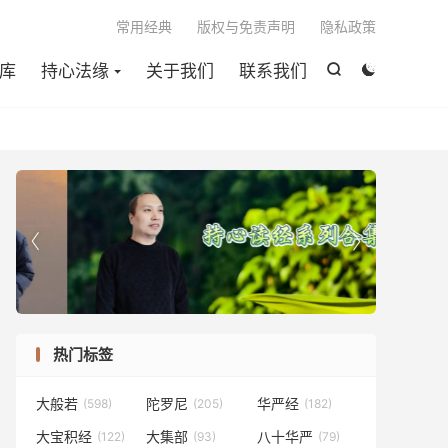

常用经典
版权与免责声明
隐私政策
库
持心法缘
关于我们
联系我们




热门标签
大般若
陀罗尼
华严经
(598)
(205)
(182)
大宝积经
大集部
八十华严
(122)
(93)
(79)