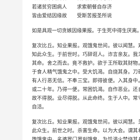
若诸贫穷困病人 求索朝餐自存济
皆由爱结因缘故 受斯苦报圣所说
如是具观一切贪嫉因缘果报。于生死中得生厌离
复次比丘。知业果报。观饿鬼世间。彼以闻慧。
知此众生。于前世时。巧辞诳人。诈言亲友。我
其命。舍之而去。竟不救护。欲于王所取其财物
于食人精气饿鬼之中。受大饥渴。自烧其身。刀
有人行恶无信。不奉三宝。即得彼便。入其身中
或二十年。乃得一便。常困饥渴。自作恶业。还
故不得脱。业尽得脱。从此命终。生于人中。常
自活。
复次比丘。知业果报。观饿鬼世间。彼以闻慧。
此众生。前世之时。杀害生命。以为大会。谓其
堕饿鬼中。名婆罗门罗刹饿鬼。为饥渴火焚烧其