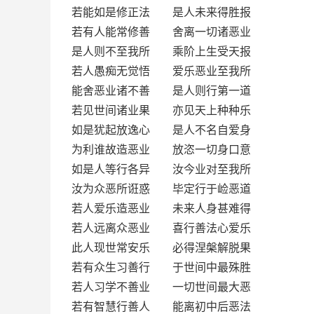
若能如是修正法 是人未来得胜报
若有人能常修善 舍离一切诸恶业
是人则不至我所 乘阶上生受天报
若人愚痴无觉悟 爱乐恶业至我所
能舍恶业诸不善 是人则行第一道
若见世间诸业果 亦见天上种种乐
如是犹起放逸心 是人不名自爱身
为利谁故造恶业 放恣一切身口意
如是人等行各异 汝今业对至我所
汝为众恶所诳惑 毕定行于崄恶道
若人爱乐造恶业 未来人身甚难得
若人远离众恶业 喜行善法心爱乐
此人现世常安乐 必得涅槃解脱果
若有众生习善行 于世间中最殊胜
若人习学不善业 一切世间最大恶
若有智慧行善人 能离初中后恶法