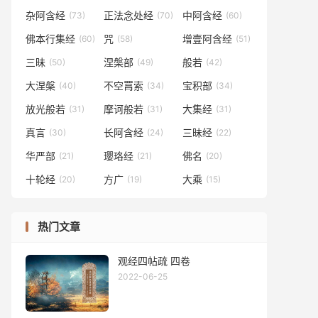
杂阿含经
正法念处经
中阿含经
(73)
(70)
(60)
佛本行集经
咒
增壹阿含经
(60)
(58)
(51)
三昧
涅槃部
般若
(50)
(49)
(42)
大涅槃
不空罥索
宝积部
(40)
(34)
(34)
放光般若
摩诃般若
大集经
(31)
(31)
(31)
真言
长阿含经
三昧经
(30)
(24)
(22)
华严部
璎珞经
佛名
(21)
(21)
(20)
十轮经
方广
大乘
(20)
(19)
(15)
热门文章
观经四帖疏 四卷
2022-06-25