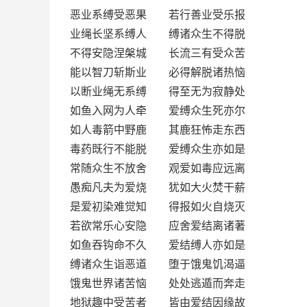
恶业系缚受恶果 若行善业受乐报
业绳长坚系缚人 缚诸众生不得脱
不得安隐涅槃城 长流三有受众苦
能以智刀斩斯业 必得解脱诸热恼
以断业绳无系缚 得至无为寂静处
如鱼入网为人牵 爱缚众生死亦尔
如人毒箭中野鹿 其鹿狂怖走东西
毒药既行不能脱 爱缚众生亦如是
常随众生不放舍 观爱如毒应远离
愚痴凡夫为爱烧 犹如大火焚干薪
是爱初染难觉知 得报如火自烧灭
若欲常乐心安隐 应舍爱结离诸著
如鱼吞钩命不久 爱结缚人亦如是
缚诸众生诣恶道 堕于饿鬼饥渴逼
饿鬼世界诸苦恼 处处逃遁而奔走
地狱趣中受苦者 皆由爱结因缘故