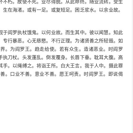
坏不朽。故使不死。业尽得脱。从此命终。随业流转。受生
。生在海渚。或有一足。或复短足。困乏浆水。以余业故。
观于阎罗执杖饿鬼。以何业故。而生其中。彼以闻慧。知此
。专行暴恶。心无慈愍。不行正理。为诸贤善之所轻毁。如
世界。为阎罗王。趋走给使。若有众生。造诸恶业。时阎罗
手执刀杖。头发蓬乱。倒发覆身。长唇下垂。耽耳大腹。高
其手。以绳缚之。将诣王所。白大王言。我于人中。摄此罪
不善。口业不善。意业不善。愿王呵责。时阎罗王。即说偈