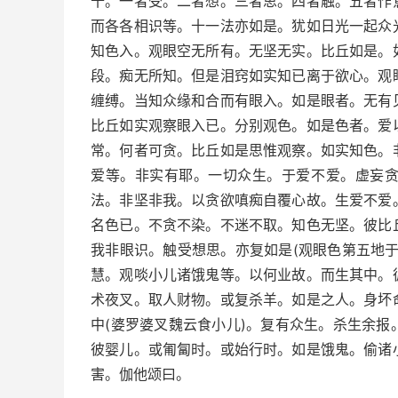
十。一者受。二者想。三者思。四者触。五者作
而各各相识等。十一法亦如是。犹如日光一起众
知色入。观眼空无所有。无坚无实。比丘如是。
段。痴无所知。但是泪窍如实知已离于欲心。观
缠缚。当知众缘和合而有眼入。如是眼者。无有
比丘如实观察眼入已。分别观色。如是色者。爱
常。何者可贪。比丘如是思惟观察。如实知色。
爱等。非实有耶。一切众生。于爱不爱。虚妄
法。非坚非我。以贪欲嗔痴自覆心故。生爱不爱
名色已。不贪不染。不迷不取。知色无坚。彼比
我非眼识。触受想思。亦复如是(观眼色第五地
慧。观啖小儿诸饿鬼等。以何业故。而生其中。
术夜叉。取人财物。或复杀羊。如是之人。身坏
中(婆罗婆叉魏云食小儿)。复有众生。杀生余
彼婴儿。或匍匐时。或始行时。如是饿鬼。偷诸
害。伽他颂曰。