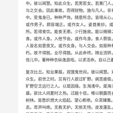
中。彼以闻慧。知此众生。若男若女。若黄门人
与之交会。因此事故。而得财物。施与凡人。非
中。受鬼身已。种种严饰。随意所念。皆得从心
或作男子。颜容端正。或作女人。姿首美妙。
所。若得食饮。能食无患。少行施故。能以微细
食。或作人身。入他节会。或作鸟身。食人祭饭
人皆名如意夜叉。或作女身。与人交会。如是种
朽。故不得脱。业尽得脱。从此命终。随业流转
伎儿中。著种种衣纵逸游戏。以求活命。自以己
复次比丘。知业果报。观饿鬼世间。彼以闻慧。
众生。前世之时。见有行人欲过旷野。病苦疲极
旷野空乏远行之人。以是因缘。生海渚中。是海
盛。欲比人间夏时之热。过踰十倍。唯以朝露而
树林。皆悉炽燃大火焰起。望心断绝。众恶臻集。
走。悲声叫绝。无救无护。无依无恃。皮发蓬乱