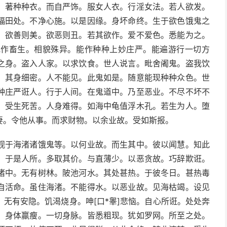
。著种种衣。而自严饰。服女人衣。行淫女法。若人欲发。
福田处。不净心施。以是因缘。身坏命终。生于欲色饿鬼之
。欲善则美。欲恶则丑。若其欲作。爱不爱色。悉能为之。
或作畜生。相貌殊异。能作种种上妙庄严。能遍游行一切方
之身。盗入人家。以求饮食。世人说言。毗舍阇鬼。盗我饮
。其身细密。人不能见。此鬼如是。随意能现种种众色。世
种庄严诳人。行于人间。在鬼道中。乃至恶业。不尽不坏不
。受生死苦。人身难得。如海中龟值浮木孔。若生为人。堕
妻。令他从事。而求财物。以余业故。受如斯报。
观于海渚诸饿鬼等。以何业故。而生其中。彼以闻慧。知此
。于是人所。多取其价。与直薄少。以恶贪故。巧辞欺诳。
渚中。无有树林。陂池河水。其处甚热。于彼冬日。甚热毒
自活命。虽住海渚。不能得水。以恶业故。见海枯竭。设见
无有安隐。饥渴烧身。呻[口*睾]悲恼。自心所诳。处处奔
。身体羸瘦。一切身脉。皆悉粗现。犹如罗网。所至之处。