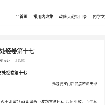
首页
常用内典集
乾隆大藏经目录
内学文

处经卷第十七
单译经
评论(0)
念处经卷第十七
元魏婆罗门瞿昙般若流支译
观于迦摩饿鬼(迦摩两卢波魏言欲色)。以何业故。而生其