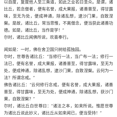
以自度，复度他人至三乘道，如此之业名曰圣众。是谓，诸
比丘，若念僧者，便有名誉，成大果报，诸善普至，得甘露
味，至无为处，便成神通，除诸乱想，逮沙门果，自致涅
槃。是故，诸比丘，常当思惟，不离僧念，便当获此诸善功
德。如是，诸比丘，当作是学！”
尔时，诸比丘闻佛所说，欢喜奉行。
闻如是：一时，佛在舍卫国只树给孤独园。
尔时，世尊告诸比丘：“当修行一法，当广布一法；修行一
法已，便有名誉，成大果报，诸善普至，得甘露味，至无为
处，便成神通，除诸乱想，逮沙门果，自致涅槃。云何为一
法？所谓念戒。”
佛告诸比丘：“云何修行念戒，便有名誉，成大果报，诸善
普至，得甘露味，至无为处，便成神通，除诸乱想，获沙门
果，自致涅槃？”
尔时，诸比丘白世尊曰：“诸法之本，如来所说。惟愿世尊
为诸比丘说此妙义，诸比丘从如来闻已，便当受持！”