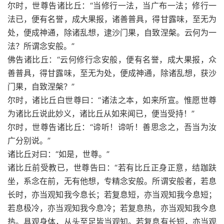
尔时，世尊告诸比丘：“当修行一法，当广布一法；修行一
法已，便有名誉，成大果报，诸善普具，得甘露味，至无为
处，便成神通，除诸乱想，逮沙门果，自致涅槃。云何为一
法？所谓念安般。”
佛告诸比丘：“云何修行念安般，便有名誉，成大果报，众
善普具，得甘露味，至无为处，便成神通，除诸乱想，获沙
门果，自致涅槃？”
尔时，诸比丘白世尊曰：“诸法之本，如来所宣。惟愿世尊
为诸比丘说此妙义，诸比丘从如来闻已，便当受持！”
尔时，世尊告诸比丘：“谛听！谛听！善思念之，吾当为汝
广分别说。”
诸比丘对曰：“如是，世尊。”
诸比丘前受教已，世尊告曰：“若有比丘正身正意，结跏趺
坐，系念在前，无有他想，专精念安般。所谓安般者，若息
长时，亦当观知我今息长；若复息短，亦当观知我今息短；
若息极冷，亦当观知我今息冷；若复息热，亦当观知我今息
热。具观身体，从头至足皆当观知。若复息有长短，亦当观