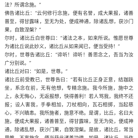
法？所谓念施。”
佛告诸比丘：“云何修行念施，便有名誉，成大果报，诸善
普至，得甘露味，至无为处，便成神通，除诸乱想，获沙门
果，自致涅槃？”
尔时，诸比丘白世尊曰：“诸法之本，如来所说。惟愿世尊
为诸比丘说此妙义，诸比丘从如来闻已，便当受持！”
尔时，世尊告诸比丘：“谛听！谛听！善思念之，吾当为汝
广分别说。”
诸比丘对曰：“如是，世尊。”
诸比丘前受教已，世尊告曰：“若有比丘正身正意，结跏趺
坐，系念在前，无有他想，专精念施。我今所施，施中之
上，永无悔心，无返报想，快得善利！若人骂我，我终不还
报；设人害我，手拳相加，刀杖相向，瓦石相掷，当起慈
心，不兴瞋恚。我所施者，施意不绝。是谓，比丘，名曰大
施，便成大果报，诸善普至，得甘露味，至无为处，便成神
通，除诸乱想，获沙门果，自致涅槃。是故，诸比丘，常当
思惟，不离施念，便当获此诸善功德。如是，诸比丘，当作