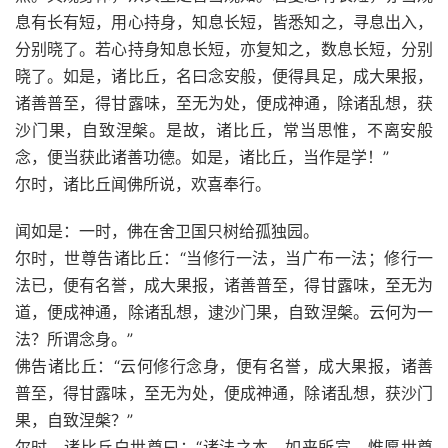
息有长有短，用心持身，知息长短，皆悉知之，寻息出入，
分别晓了。若心持身知息长短，亦复知之，数息长短，分别
晓了。如是，诸比丘，名曰念安般，便得具足，成大果报，
诸善普至，得甘露味，至无为处，便成神通，除诸乱想，获
沙门果，自致涅槃。是故，诸比丘，常当思惟，不离安般
念，便当获此诸善功德。如是，诸比丘，当作是学！”
尔时，诸比丘闻佛所说，欢喜奉行。
闻如是：一时，佛在舍卫国只树给孤独园。
尔时，世尊告诸比丘：“当修行一法，当广布一法；修行一
法已，便有名誉，成大果报，诸善普至，得甘露味，至无为
道，便成神通，除诸乱想，逮沙门果，自致涅槃。云何为一
法？所谓念身。”
佛告诸比丘：“云何修行念身，便有名誉，成大果报，诸善
普至，得甘露味，至无为处，便成神通，除诸乱想，获沙门
果，自致涅槃？”
尔时，诸比丘白世尊曰：“诸法之本，如来所宣。惟愿世尊