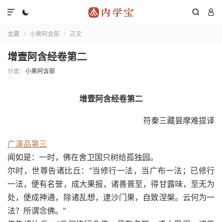




龙藏
小乘阿含部
正文


增壹阿含经卷第二
分类：
小乘阿含部
增壹阿含经卷第二
符秦三藏昙摩难提译
广演品第三
闻如是：一时，佛在舍卫国只树给孤独园。
尔时，世尊告诸比丘：“当修行一法，当广布一法；已修行
一法，便有名誉，成大果报，诸善普至，得甘露味，至无为
处，便成神通，除诸乱想，逮沙门果，自致涅槃。云何为一
法？所谓念佛。”