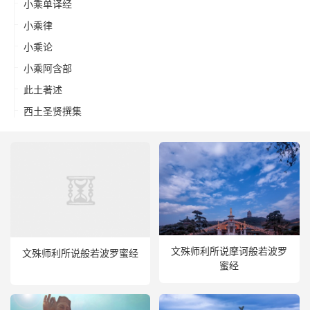
小乘单译经
小乘律
小乘论
小乘阿含部
此土著述
西土圣贤撰集
文殊师利所说摩诃般若波罗
文殊师利所说般若波罗蜜经
蜜经