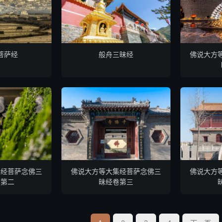
菩萨经
般舟三昧经
佛说大方
集经菩萨念佛三
佛说大方等大集经菩萨念佛三
佛说大方
卷第二
昧经卷第三