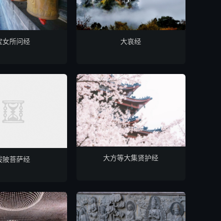
宝女所问经
大哀经
大方等大集贤护经
拔陂菩萨经