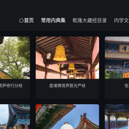
首页
常用内典集
乾隆大藏经目录
内学文

菩萨修行分经
度诸佛境界智光严经
宝