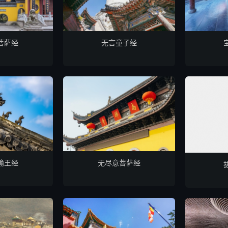
菩萨经
无言童子经
喻王经
无尽意菩萨经