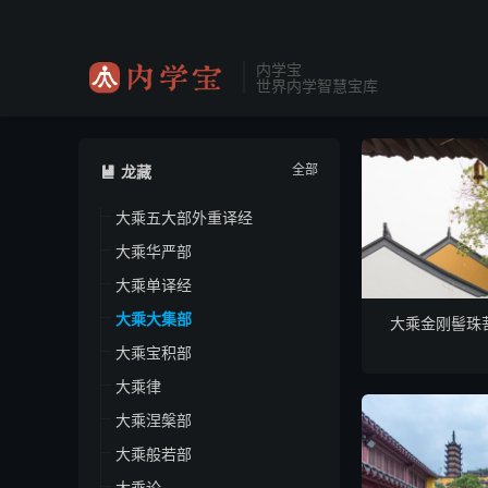
内学宝
世界内学智慧宝库
全部
龙藏

大乘五大部外重译经
大乘华严部
大乘单译经
大乘大集部
大乘金刚髻珠
大乘宝积部
大乘律
大乘涅槃部
大乘般若部
大乘论