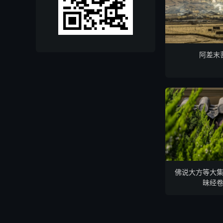
阿差末
佛说大方等大
昧经