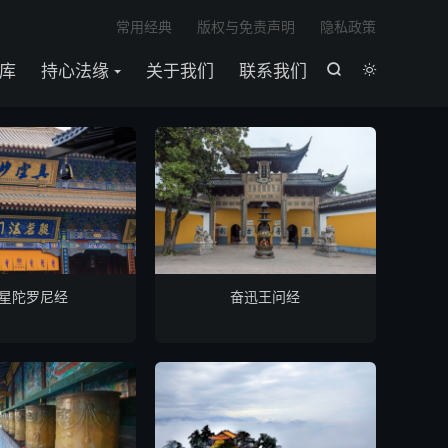

常用经典
版权与免责声明
隐私政策
库
持心法缘
关于我们
联系我们


星陀罗尼经
奋迅王问经