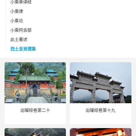
小乘单译经
小乘律
小乘论
小乘阿含部
此土著述
西土圣贤撰集
出曜经卷第二十
出曜经卷第十九