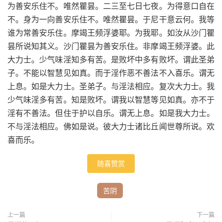
为善安乐住不。唯然瞿昙。二三至七日七夜。为得意口自在
不。身为一向善安乐住不。唯然瞿昙。于尼干意云何。我等
谁为常善安乐住。摩竭王频浮婆耶。为我耶。如汝从沙门瞿
昙所说知其义。沙门瞿昙为善安乐住。非摩竭王频浮婆。此
大力士。少气味淫知多有苦。是败坏中多有败坏。谓此圣弟
子。不能以智慧见如真。而于淫作恶不善法不入喜乐。谓无
上息。如是大力士。圣弟子。与淫法相应。复次大力士。我
少气味淫多有苦。知是败坏。谓我以智慧等见如真。亦不于
淫有不善法。但住于护以自乐。谓无上息。如是我大力士。
不与淫法相应。佛如是说。彼大力士诸比丘闻世尊所说。欢
喜而乐。
随喜赞赏
苦阴
上一篇
下一篇