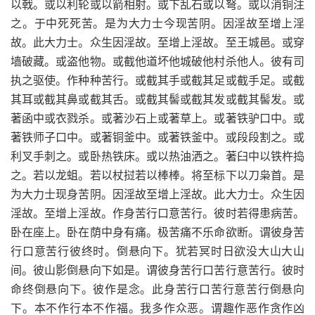
以戟。或以利轮或以箭相射。或下乱石或以弩。或以消铜注
之。于中死死苦。是为大力士今现苦阴。因淫故至增上淫
故。此大力士。众生因淫故。至增上淫故。至王城邑。或穿
墙破藏。或盗他物。或截他道坏他城破他村杀他人。彼有司
执之驱使。作种种苦行。或截其手或截其足或截手足。或截
其耳或截其鼻或截其舌。或截其髻或截其发或截其髻发。或
著函中或衣戮杀。或著沙石上或著草上。或著铁驴口中。或
著铁师子口中。或著铜釜中。或著铁釜中。或段段割之。或
利叉手刺之。或卧热铁床。或以热油洒之。著臼中以铁杵捣
之。若以龙蛆。若以杖挝若以棒棒。将至标下以刀枭首。是
为大力士现身苦阴。因淫故至增上淫故。此大力士。众生因
淫故。至增上淫故。作身苦行口意苦行。彼时若得患病苦。
卧在座上。卧在荫中身有痛。极苦痛不乐命欲断。谓彼身苦
行口意苦行彼终时。倒悬向下。犹若冥时日欲没大山大山
间。彼山影倒悬向下如是。谓彼身苦行口苦行意苦行。彼时
命终倒悬向下。彼作是念。此身苦行口苦行意苦行倒悬向
下。本不作行本不作福。我多作众恶。谓趣作恶作贪作凶