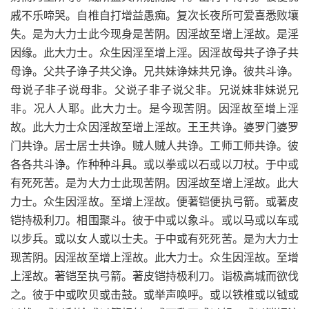
戚不乐啼哭。自椎自打增益愚痴。复次长夜所可爱喜悉败壤
失。是为大力士此今现身是苦阴。因淫故至增上淫故。是淫
因缘。此大力士。众生因淫至增上淫。因淫故母共子诤子共
母诤。父共子诤子共父诤。兄共妹诤妹共兄诤。彼共斗诤。
母说子非子说母非。父说子非子说父非。兄说妹非妹说兄
非。况人人耶。此大力士。是今现苦阴。因淫故至增上淫
故。此大力士众因淫故至增上淫故。王王共诤。婆罗门婆罗
门共诤。居士居士共诤。贼人贼人共诤。工师工师共诤。彼
各各共斗诤。作种种斗具。或以拳或以石或以刀杖。于中或
有死死苦。是为大力士此现苦阴。因淫故至增上淫故。此大
力士。众生因淫故。至增上淫故。便著铠便执弓箭。或著皮
铠持极利刀。相围聚斗。彼于中或以象斗。或以马或以车或
以步兵。或以女人或以士夫。于中或有死死苦。是为大力士
现苦阴。因淫故至增上淫故。此大力士。众生因淫故。至增
上淫故。著铠至执弓箭。著皮铠持极利刀。诣极高城而欲伐
之。彼于中或吹贝或击鼓。或举声唤呼。或以铁椎或以钺或