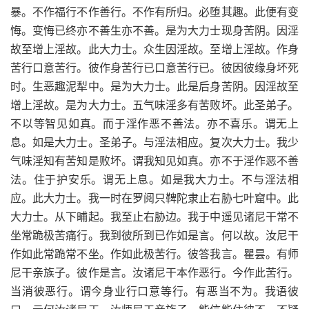
暴。不作福行不作善行。不作有所归。必堕其趣。此便有变
悔。变悔已终亦不善生亦不善。是为大力士现身苦阴。因淫
故至增上淫故。此大力士。众生因淫故。至增上淫故。作身
苦行口意苦行。彼作身苦行已口意苦行已。彼因彼缘身坏死
时。生恶趣泥犁中。是为大力士。此是后身苦阴。因淫故至
增上淫故。是为大力士。五气味淫多有苦败坏。此圣弟子。
不以等智见如真。而于淫作恶不善法。亦不喜乐。谓无上
息。如是大力士。圣弟子。与淫法相应。复次大力士。我少
气味淫知有苦知是败坏。谓我知见如真。亦不于淫作恶不善
法。住于护安乐。谓无上息。如是我大力士。不与淫法相
应。此大力士。我一时在罗阅只鞞陀隶止右胁七叶窟中。此
大力士。从下晡起。我至止右胁边。我于中遥见诸尼干常不
坐常跪极苦痛行。我到彼所到已作如是言。何以故。汝尼干
作如此常跪常不坐。作如此极苦行。彼答我言。瞿昙。有师
尼干亲族子。彼作是言。汝诸尼干本作恶行。今作此苦行。
当消彼恶行。谓今身业行口意等行。有恶当不为。我语彼