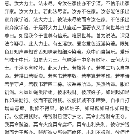
意。汝大力士。法未尽。令汝在家住亦不学道。不信乐出家
弃家。汝大力士。若此法尽者。汝亦不在家。汝必能信乐出
家弃家学道。法大力士。彼法未尽故而令汝在家。不信乐出
家弃家学道。于是释大力士从座起一面著衣叉手向世尊白世
尊曰。如是我今于世尊有信乐。唯愿世尊。善为说法。谓见
法令疑尽。此大力士。有五淫欲。爱念爱色近淫染著。眼知
色耳知声鼻知香舌知味身知细滑染著。众中而自娱乐。爱乐
气味于中乐。如是大力士。气味淫于中多有败坏。云何大力
士。于淫多有败坏。此大力士。若族姓子。若学工巧以自存
命。若耕田若贩卖。若客书若学数。若学算若学印。若学诗
若学守卢。若教书若应王募。彼寒寒所逼。热热所逼。服忍
饥渴。为蚊虻蝇蚤所蛆。彼求钱财。彼族姓子。如是起如是
作如是勤行。彼而不能得钱。彼便忧戚不乐啼哭。自椎自打
增益愚痴。勤修不得果。彼族姓子。如是起如是作如是勤
行。彼便得钱财。得钱财已便守护之。莫令此钱财令王夺。
我莫令贼盗。莫令火烧莫令腐坏。莫令出利失利。彼守护钱
财而为王所夺。贼所盗火所烧而腐坏。出利不得利。彼便忧