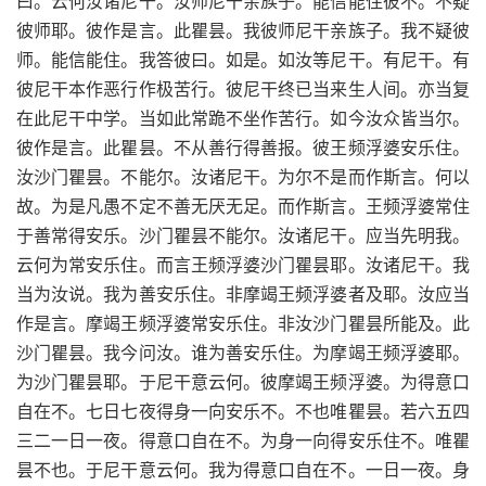
曰。云何汝诸尼干。汝师尼干亲族子。能信能住彼不。不疑
彼师耶。彼作是言。此瞿昙。我彼师尼干亲族子。我不疑彼
师。能信能住。我答彼曰。如是。如汝等尼干。有尼干。有
彼尼干本作恶行作极苦行。彼尼干终已当来生人间。亦当复
在此尼干中学。当如此常跪不坐作苦行。如今汝众皆当尔。
彼作是言。此瞿昙。不从善行得善报。彼王频浮婆安乐住。
汝沙门瞿昙。不能尔。汝诸尼干。为尔不是而作斯言。何以
故。为是凡愚不定不善无厌无足。而作斯言。王频浮婆常住
于善常得安乐。沙门瞿昙不能尔。汝诸尼干。应当先明我。
云何为常安乐住。而言王频浮婆沙门瞿昙耶。汝诸尼干。我
当为汝说。我为善安乐住。非摩竭王频浮婆者及耶。汝应当
作是言。摩竭王频浮婆常安乐住。非汝沙门瞿昙所能及。此
沙门瞿昙。我今问汝。谁为善安乐住。为摩竭王频浮婆耶。
为沙门瞿昙耶。于尼干意云何。彼摩竭王频浮婆。为得意口
自在不。七日七夜得身一向安乐不。不也唯瞿昙。若六五四
三二一日一夜。得意口自在不。为身一向得安乐住不。唯瞿
昙不也。于尼干意云何。我为得意口自在不。一日一夜。身