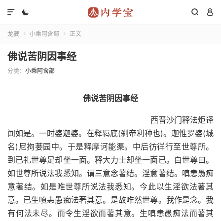




龙藏
小乘阿含部
正文


佛说苦阴因事经
分类：
小乘阿含部
佛说苦阴因事经
西晋沙门释法炬译
闻如是。一时婆迦婆。在释羁底(刹帝利种也)。迦惟罗婆(城
名)尼拘蒌园中。于是释摩诃能渠。中后彷徉行至世尊所。
到已礼世尊足却坐一面。释大力士却坐一面已。白世尊曰。
如世尊所说法我悉知。谓三意念著结。淫意著结。嗔恚愚痴
意著结。如是唯世尊所说法我悉知。今此以生淫欲法著其
意。已生嗔恚愚痴法著其意。是故唯然世尊。我作是念。我
有何法未尽。而令生淫欲而著其意。生嗔恚愚痴法而著其