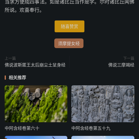
当求方便成四事法。如是诸比丘当作是学。尔时诸比丘闻佛
所说。欢喜奉行。
随喜赞赏
须摩提女经
上一篇
下一篇
佛说波斯匿王太后崩尘土坌身经
佛说三摩竭经
相关推荐
中阿含经卷第六十
中阿含经卷第五十九