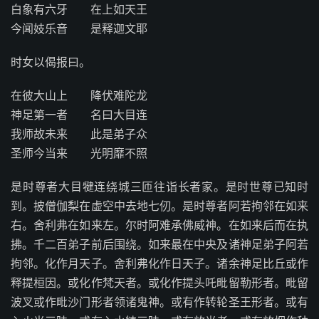
白象有六牙 在上如天王
今闻妓乐音 是释迦文耶
时女以偈报曰。
在彼大山上 降伏难陀龙
神足第一者 名曰大目连
我师故未来 此是弟子众
圣师今当来 光明靡不照
是时尊者大目犍连绕城三匝往诣长者家。是时世尊已知时
到。披僧伽梨在虚空中去地七仞。是时尊者阿若拘邻在如来
右。舍利弗在如来左。尔时阿难承佛威神。在如来后而在执
拂。千二百弟子前后围绕。如来最在中央及诸神足弟子阿若
拘邻。化作月天子。舍利弗化作日天子。诸余神足比丘或作
释提桓因。或化作梵天者。或化作提头吒毗留勒形者。毗留
波叉或作毗沙门形者领诸鬼神。或有作转轮圣王形者。或有