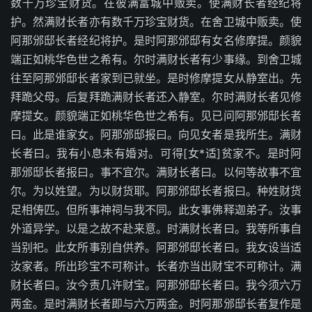
数千万珍宝财货。在彼满富城中贩卖。使满财长者经纪将
护。然满财长者亦有数千万珍宝财货。在舍卫城中贩卖。使
阿那邠邸长者经纪将护。是时阿那邠邸有女名修摩提。颜貌
端正如桃华色世之希有。尔时满财长者有少事缘。到舍卫城
往至阿那邠邸长者家到已就坐。是时修摩提女从静室出。先
拜跪父母。后复拜跪满财长者还入静室。尔时满财长者见修
摩提女。颜貌端正如桃华色世之希有。见已问阿那邠邸长者
曰。此是谁家女。阿那邠邸报曰。向见女者是我所生。满财
长者曰。我有小息未有婚对。可得[女*适]贫家不。是时阿
那邠邸长者报曰。事不宜尔。满财长者曰。以何等故事不宜
尔。为以姓望。为以财货耶。阿那邠邸长者报曰。种姓财货
足相俦匹。但所事神祠与我不同。此女事佛释迦弟子。汝事
外道异学。以是之故不赴来意。时满财长者曰。我等所事自
当别祀。此女所事别自供养。阿那邠邸长者曰。我女设当适
汝家者。所出珍宝不可称计。长者亦当出财宝不可称计。满
财长者曰。汝今责几许财宝。阿那邠邸长者曰。我今须六万
两金。是时满财长者即与六万两金。时阿那邠邸长者复作是