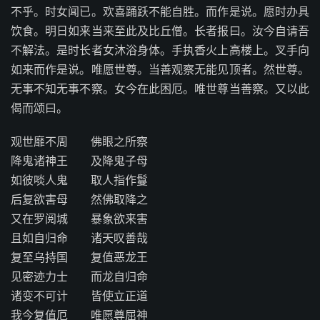
不乎。时女闻已。欢喜踊跃不能自胜。而作是说。愿时办具
饮食。明日如来当来至此及比丘僧。长者报曰。汝今自请吾
不解法。是时长者女沐浴身体。手执香火上高楼上。叉手向
如来而作是说。唯愿世尊。当善观察无能见顶者。然世尊。
无事不知无事不察。女今在此困厄。唯世尊当善察。又以此
偈而颂曰。
观世靡不周 佛眼之所察
降鬼诸神王 及降鬼子母
如彼啖人鬼 取人指作鬘
后复欲害母 然佛取降之
又在罗阅城 暴象欲来害
且如自归命 诸天叹善哉
复至乌持国 复值恶龙王
见密迹力士 而龙自归命
诸变不可计 皆使立正道
我今复值厄 唯愿尊屈神