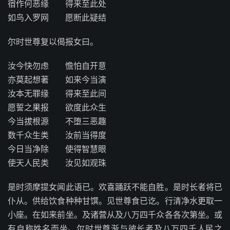
宿作何恶缘 得来至此处
如鸟入罗网 愿断此疑结
尔时世尊复以偈报女曰。
汝今快勿虑 憺怕自开意
亦莫起想著 如来今当演
汝本无罪缘 得来至此间
愿誓之果报 欲度此众生
今当拔根源 不堕三恶趣
数千众生类 汝前当得度
今日当净除 使得智慧眼
使天人民类 汝见如观珠
是时须摩提女闻此语已。欢喜踊跃不能自胜。是时长者将已
仆从。供给饮食种种甘馔。见世尊食已讫。行清净水更取一
小座。在如来前坐。及诸营从及八万四千众各各次第坐。或
有自称姓名而坐。尔时世尊渐与彼长者及八万四千人民之