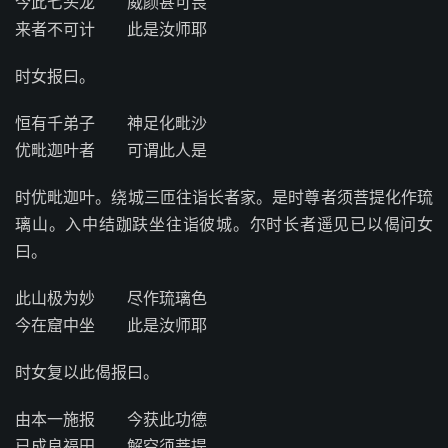
今此七头龙 威颜甚可畏
来者不可计 此是汝师耶
时女报曰。
恒有千弟子 神足化毗沙
优毗迦叶者 可谓此人是
时优毗迦叶。绕城三匝往诣长者家。是时尊者须菩提化作琉
璃山。入中结跏趺坐往诣彼城。尔时长者遥见已以偈问女
曰。
此山极为妙 尽作琉璃色
今在窟中坐 此是汝师耶
时女复以此偈报曰。
由本一施报 今获此功德
已成良福田 解空须菩提