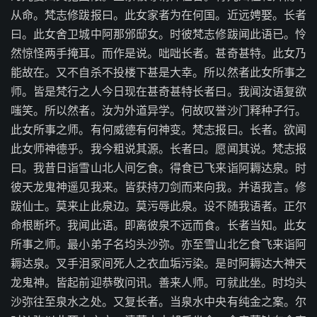
从命。梵志修跋报曰。此女家者为在何国。近远娉娶。长者
曰。此女舍卫城中阿那邠邸女。时彼梵志修跋闻此语已。怜
然惊怪两手掩耳。而作是说。咄咄长者。甚奇甚特。此女乃
能故在。又不自杀不投楼下甚是大幸。所以然者此女所事之
师。皆是梵行之人今日现在甚奇甚特长者曰。我闻汝语复欲
嗤笑。所以然者。汝为外道异学。何故叹誉沙门释种子行。
此女所事之师。有何威德有何神变。梵志报曰。长者。欲闻
此女师神德乎。我今粗说其源。长者曰。愿闻其说。梵志报
曰。我昔日诣雪山北人间乞食。得食已飞来诣阿耨达泉。时
彼天龙鬼神遥见我来。皆获持刀剑而来向我。并语我言。修
跋仙士。莫来止此泉边。莫污辱此泉。设不随我语者。正尔
命根断坏。我闻此语。即离彼泉不远而食。长者当知。此女
所事之师。最小弟子名均头沙弥。亦至雪山北乞食飞来诣阿
耨达泉。叉手泪冢间死人之衣血垢污染。是时阿耨达大神天
龙鬼神。皆起前迎恭敬问讯。善来人师。可就此坐。时均头
沙弥往至泉水之处。又复长者。当泉水中央有纯金之案。尔