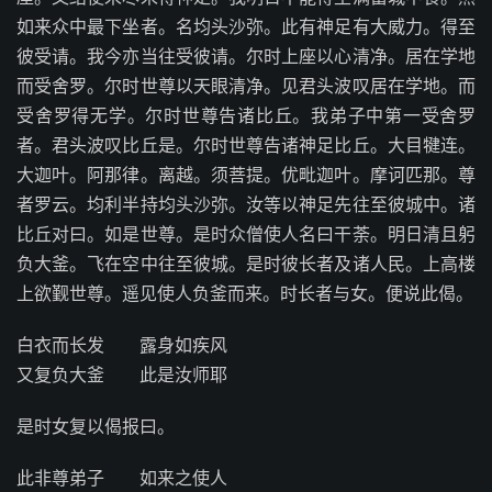
如来众中最下坐者。名均头沙弥。此有神足有大威力。得至
彼受请。我今亦当往受彼请。尔时上座以心清净。居在学地
而受舍罗。尔时世尊以天眼清净。见君头波叹居在学地。而
受舍罗得无学。尔时世尊告诸比丘。我弟子中第一受舍罗
者。君头波叹比丘是。尔时世尊告诸神足比丘。大目犍连。
大迦叶。阿那律。离越。须菩提。优毗迦叶。摩诃匹那。尊
者罗云。均利半持均头沙弥。汝等以神足先往至彼城中。诸
比丘对曰。如是世尊。是时众僧使人名曰干荼。明日清且躬
负大釜。飞在空中往至彼城。是时彼长者及诸人民。上高楼
上欲觐世尊。遥见使人负釜而来。时长者与女。便说此偈。
白衣而长发 露身如疾风
又复负大釜 此是汝师耶
是时女复以偈报曰。
此非尊弟子 如来之使人