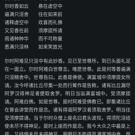
尔时香如云 悬在虚空中
遍满只洹舍 住在如来前
诸释虚空中 欢喜而礼佛
又见香在前 须摩提所请
雨诸种种华 而不可称量
悉满只洹林 如来笑放光
尔时阿难见只洹中有此妙香。见已至世尊所。到已头面礼足
在一面立。尔时阿难白世尊言。唯愿世尊。此是何等香遍满
只洹精舍中。世尊告曰。此香是佛使。满富城中须摩提女所
请。汝今呼诸比丘尽集一处而行筹作是告敕。诸有比丘漏尽
阿罗汉得神足者便取舍罗。明日当诣满富城中。受须摩提
请。阿难白佛。如是世尊。是时阿难受佛教已。即集诸比丘
在普会讲堂而作是念。诸有得道阿罗汉者须取舍罗。明当往
受须摩提请。当于尔时众僧上座名曰君头波叹。得须陀洹结
使未尽不得神足。是时上座而作是念。我今大众之中最是上
座。又结使未尽未得神足。我明日不能得至满富城中食。然