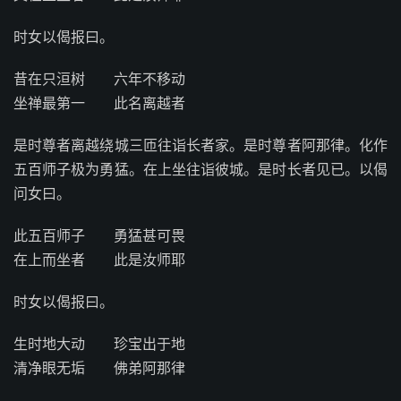
时女以偈报曰。
昔在只洹树 六年不移动
坐禅最第一 此名离越者
是时尊者离越绕城三匝往诣长者家。是时尊者阿那律。化作
五百师子极为勇猛。在上坐往诣彼城。是时长者见已。以偈
问女曰。
此五百师子 勇猛甚可畏
在上而坐者 此是汝师耶
时女以偈报曰。
生时地大动 珍宝出于地
清净眼无垢 佛弟阿那律