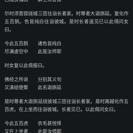
尔时须菩提绕城三匝往诣长者家。时尊者大迦旃延。复化作
五百鹄。色皆纯白往诣彼城。是时长者遥见已以此偈问女
曰。
今此五百鹄 诸色皆纯白
尽满虚空中 此是汝师耶
时女复以此偈报曰。
佛经之所说 分别其义句
又演结使聚 此名迦旃延
是时尊者大迦旃延绕彼城三匝往诣长者家。是时离越化作五
百虎。在上坐而往诣彼城。长者见已。以此偈问女曰。
今此五百虎 衣毛甚悦怿
又在上坐者 此是汝师耶