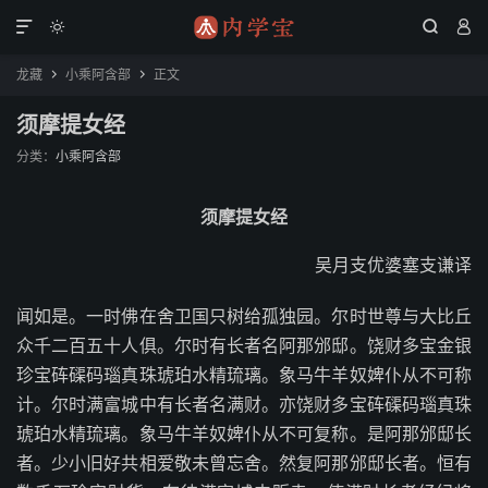




龙藏
小乘阿含部
正文


须摩提女经
分类：
小乘阿含部
须摩提女经
吴月支优婆塞支谦译
闻如是。一时佛在舍卫国只树给孤独园。尔时世尊与大比丘
众千二百五十人俱。尔时有长者名阿那邠邸。饶财多宝金银
珍宝砗磲码瑙真珠琥珀水精琉璃。象马牛羊奴婢仆从不可称
计。尔时满富城中有长者名满财。亦饶财多宝砗磲码瑙真珠
琥珀水精琉璃。象马牛羊奴婢仆从不可复称。是阿那邠邸长
者。少小旧好共相爱敬未曾忘舍。然复阿那邠邸长者。恒有