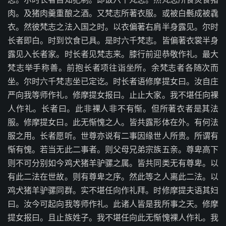
肉。及猪肉羹重酿之酒。又梵志所著衣服。或被白氎成被毳
衣。然彼梵志之法入国之时。以衣偏著右肩半身露见。尔时
长者即白。时到饮食已具。是时六千梵志。皆偏著衣裳半身
露见入长者家。时长者见梵志来。膝行前迎恭敬作礼。最大
梵志举手称善。前抱长者项往诣坐所。余梵志者各随次而
坐。尔时六千梵志坐已定讫。时长者语修摩提女曰。汝自庄
严向我等师作礼。修摩提女报曰。止止大家。我不堪任向裸
人作礼。长者曰。此非裸人非不有惭。但所著衣者是其法
服。修摩提女曰。此无惭愧之人。皆共露形体在外。有何法
服之用。长者愿听。世尊亦说有二事因缘世人所贵。所谓有
惭有愧。若当无此二事者。则父母兄弟宗族五亲。尊卑高下
则不可分别如今鸡犬猪羊驴骡之属。皆共同类无有尊卑。以
有此二法在世故。则有尊卑之序。然此等之人离此二法。以
鸡犬猪羊驴骡同群。实不堪任向作礼拜。时修摩提夫语其妇
曰。汝今可起向我等师作礼。此诸人皆是我所事之天。修摩
提女报曰。且止族姓子。我不堪任向此无惭愧裸人作礼。我