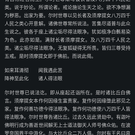
类。说于妙论。所谓论者。戒论施论生天之论。欲不净想漏
为秽恶。出家为要。尔时世尊以见长者及须摩提女八万四千
人民之类心开意解。诸佛世尊常所说法。苦集尽道普与此众
生说之。彼各于座上诸尘垢尽得法眼净。犹如极净白氎易染
为色。此亦如是。满财长者须摩提女。及八万四千人民之
类。诸尘垢尽得法眼净。无复狐疑得无所畏。皆归三尊受持
五戒。是时须摩提女即于佛前。而说此偈。
如来耳清彻 闻我遇此苦
降神至此化 诸人得法眼
尔时世尊已说法讫。即从座起还诣所在。是时诸比丘白佛
言。须摩提女本作何因缘生富贵家。复作何因缘堕此邪见之
家。复作何善功德今得法眼净。复作何功德使八万四千人皆
得法眼净。尔时世尊告诸比丘。过去久远此贤劫中。有迦叶
佛明行成为善逝世间解无上士道法御天人师号佛众佑。在波
罗奈国界于中游化。与大比丘众二万人俱。尔时有王名曰哀