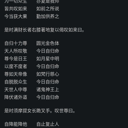
为一切众生 亦复是我师
皆共叹如来 如前之所说
今当获大果 勤加供养之
是时满财长者右膝著地复以偈叹如来曰。
自归十力尊 圆光金色体
天人所叹敬 今日自归命
尊今是日王 如月星中明
以度不度者 今日自归命
尊如天帝像 如梵行慈心
自脱脱众生 今日自归命
天世人中尊 诸鬼神王上
降伏诸外道 今日自归命
是时须摩提女长跪叉手。叹世尊曰。
自降能降他 自止复止人