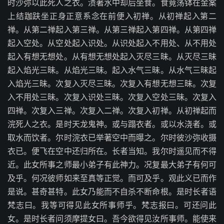
时沙弥以此死人之衣。渍著水中却后坐食。食竟荡钵在金案
上结跏趺坐正身正意系念在前便入初禅。从初禅起入第二
禅。从第二禅起入第三禅。从第三禅起入第四禅。从第四禅
起入空处。从空处起入识处。从识处起入不用处、从不用处
起入有想无想处。从有想无想处起入灭尽三昧。从灭尽三昧
起入焰光三昧。从焰光三昧。起入水气三昧。从水气三昧起
入焰光三昧。次复入灭尽三昧。次复入有想无想三昧。次复
入不用处三昧。次复入识处三昧。次复入空处三昧。次复入
四禅。次复入三禅。次复入二禅。次复入初禅。从初禅起而
浣死人之衣。是时天龙鬼神。或与蹋衣者。或以水浇者。或
取水而饮者。尔时浣衣已举著空中而曝之。尔时彼沙弥收摄
衣已。便飞在空中还归所在。长者当知。我尔时遥见而不得
近。此女所事之师最小弟子有此神力。况复最大弟子有何可
及乎。何况彼师如来至真等正觉。而可及乎。观此义已而作
是说。甚奇甚特。此女乃能而不自杀不断命根。是时长者语
梵志曰。我等可得见此女所事师乎。梵志报曰。可还问此
女。是时长者问须摩提女曰。吾今欲得见汝所事师。能使来