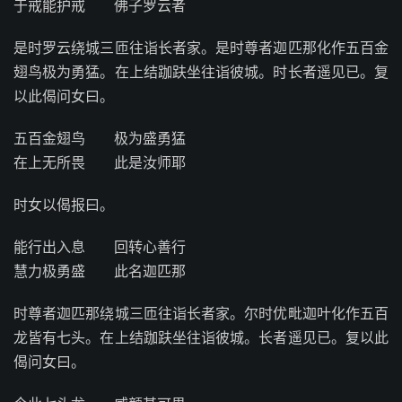
于戒能护戒 佛子罗云者
是时罗云绕城三匝往诣长者家。是时尊者迦匹那化作五百金
翅鸟极为勇猛。在上结跏趺坐往诣彼城。时长者遥见已。复
以此偈问女曰。
五百金翅鸟 极为盛勇猛
在上无所畏 此是汝师耶
时女以偈报曰。
能行出入息 回转心善行
慧力极勇盛 此名迦匹那
时尊者迦匹那绕城三匝往诣长者家。尔时优毗迦叶化作五百
龙皆有七头。在上结跏趺坐往诣彼城。长者遥见已。复以此
偈问女曰。