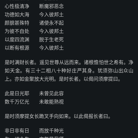
心性极清净 断魔邪恶念
功德如大海 今入彼邦土
颜貌甚殊特 诸使永不起
为彼不自处 今入彼邦土
以度四流渊 脱于生老死
以断有根源 今入彼邦土
是时满财长者。遥见世尊从远而来。诸根憺怕世之希有。净
如天金。有三十二相八十种好庄严其身。犹须弥山出众山
上。亦如金聚放大光明。是时长者。以偈问须摩提曰。
此是日光耶 未曾见此容
数千万亿光 未敢能熟视
是时须摩提女长跪叉手向如来。以此偈报长者曰。
非日非有日 而放千种光