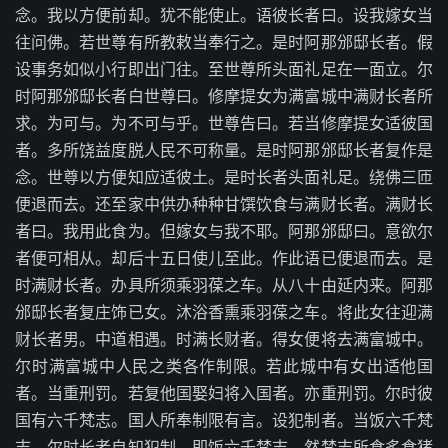
念。我以方便前却。犹不能使止。语彼长者曰。设我嫁女当
往问佛。若世尊有所教敕当奉行之。是时阿那邠邸长者。假
设事务如似小行即出门往。至世尊所头面礼足在一面立。尔
时阿那邠邸长者白世尊曰。修摩提女为满富城中满财长者所
求。为可与。为不可与乎。世尊告曰。若当修摩提女适彼国
者。多所饶益度脱人民不可称量。是时阿那邠邸长者复作是
念。世尊以方便知应适彼土。是时长者头面礼足。绕佛三匝
便退而去。还至家中供办种种甘馔饮食与满财长者。满财长
者曰。我用此食为。但嫁女与我不耶。阿那邠邸曰。意欲尔
者便可相从。却后十五日使儿至此。作此语已便退而去。是
时满财长者。办具所须乘羽葆之车。从八十由延内来。阿那
邠邸长者复庄饰已女。沐浴香熏乘羽葆之车。将此女往迎满
财长者男。中道相遇。时满长财者。得女便将去满富城中。
尔时满富城中人民之类各作制限。若此城中有女出适他国
者。当重刑罚。若复他国娶妇将入国者。亦重刑罚。尔时彼
国有六千梵志。国人所奉制限有言。设犯制者。当饭六千梵
志。尔时长者自知犯制。即饭六千梵志。然梵志所食炙食猪