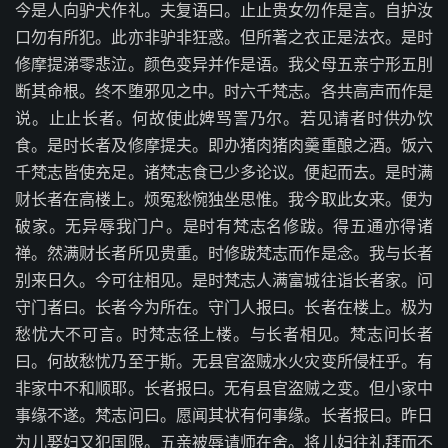
今是人向驴犬作礼。夫复语曰。止止贵女勿作是言。自护汝
口勿有所犯。此亦非驴非狂惑。但所著之衣正是法衣。是时
修摩提涕零悲泣。颜色变异并作是语。我父母五亲宁形五刖
断其命根。终不堕邪见之中。时六千梵志。各共高声而作是
说。止止长者。何故使此婢骂詈乃尔。若见请者时供办饮
食。是时长者及修摩提夫。即办猪肉猪肉羹重酿之酒。饭六
千梵志皆使充足。诸梵志食已少多论议。便起而去。是时满
财长者在高楼上。烦冤愁惋独坐思惟。我今取此女来。便为
破家。无异辱我门户。是时有梵志名修跋。得五通亦得诸
禅。然满财长者所见贵重。时修跋梵志而作是念。我与长者
别来日久。今可往相见。是时梵志人满富城往诣长者家。问
守门者曰。长者今为所在。守门人报曰。长者在楼上。极为
愁忧大不可言。时梵志径上楼。与长者相见。梵志问长者
曰。何故愁忧乃至于斯。无县官盗贼水火灾变所侵枉乎。有
非家中不和顺耶。长者报曰。无有县官盗贼之变。但小家中
事缘不遂。梵志问曰。愿闻其状有何事缘。长者报曰。昨日
为儿娶妇又犯国限。五亲被辱请师在舍。将儿妇往礼拜而不