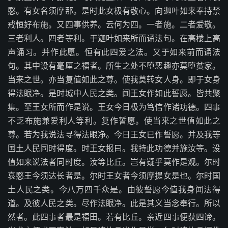
愍。有女名须摩那。是时此女极有敬心。向迦叶如来奉持禁
戒恒好布施。又四事供养。云何为四。一者施。二者爱敬。
三者利人。四者等利。于迦叶如来所而诵法句。在高楼上高
声诵习。并作此愿。恒有此四爱之法。又于如来前而诵法
句。其中设有毫厘之福者。所生之处不堕恶趣亦莫堕贫家。
当来之世。亦当复值如此之尊。使我莫转女人身。即于女身
得法眼净。是时城中人民之类。闻王女作如此誓愿。皆共聚
集。至王女所而作是说。王女今日极为笃信作诸功德。四事
不乏布施兼爱利人等利。复作誓愿。使当来之世值如此之
尊。若为我说法寻得法眼净。今日王女已作誓愿。并及我等
国土人民同时得度。时王女报曰。我持此功德并施汝等。设
值如来说法者同时度。汝等比丘。岂有疑乎莫作是观。尔时
哀愍王今须达长者是。尔时王女者今须摩提女是也。尔时国
土人民之类。今八万四千众是。由彼誓愿今值我身闻法得
道。及彼人民之类。尽作法眼净。此是其义当念奉行。所以
然者。此四事者最是福田。若有比丘。亲近四事便获四谛。