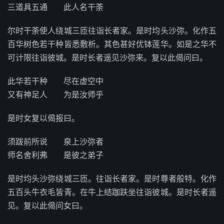
三道具五通 此人名干荼
尔时干荼使人绕城三匝往诣长者家。是时均头沙弥。化作五
百华树色若干种皆悉敷析。其色甚好优钵莲华。如是之华不
可计限往诣彼城。是时长者遥见沙弥来。复以此偈问曰。
此华若干种 尽在虚空中
又有神足人 为是汝师乎
是时女复以偈报曰。
须跋前所说 泉上沙弥者
师名舍利弗 是彼之弟子
是时均头沙弥绕城三匝。往诣长者家。是时尊者般特。化作
五百头牛衣毛皆青。在牛上结跏趺坐往诣彼城。是时长者遥
见。复以此偈问女曰。