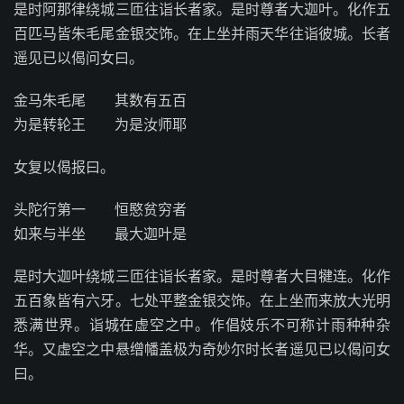
是时阿那律绕城三匝往诣长者家。是时尊者大迦叶。化作五
百匹马皆朱毛尾金银交饰。在上坐并雨天华往诣彼城。长者
遥见已以偈问女曰。
金马朱毛尾 其数有五百
为是转轮王 为是汝师耶
女复以偈报曰。
头陀行第一 恒愍贫穷者
如来与半坐 最大迦叶是
是时大迦叶绕城三匝往诣长者家。是时尊者大目犍连。化作
五百象皆有六牙。七处平整金银交饰。在上坐而来放大光明
悉满世界。诣城在虚空之中。作倡妓乐不可称计雨种种杂
华。又虚空之中悬缯幡盖极为奇妙尔时长者遥见已以偈问女
曰。