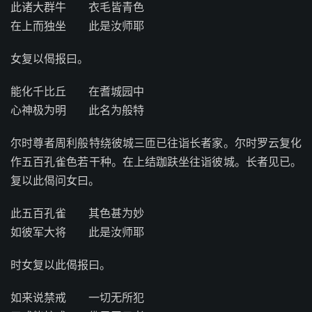
此诸大群牛 衣毛皆青色
在上而独坐 此是汝师耶
女复以偈报曰。
能化千比丘 在耆城园中
心神极为明 此名为般特
尔时尊者周利般特绕彼城三匝已往诣长者家。尔时罗云复化
作五百孔雀色若干种。在上结跏趺坐往诣彼城。长者见已。
复以此偈问女曰。
此五百孔雀 其色甚为妙
如彼军大将 此是汝师耶
时女复以此偈报曰。
如来说禁戒 一切无所犯