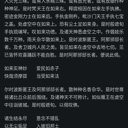
入火光三昧。或有入水精三昧。或有放光者。或有放烟作种
种神足。是时梵天王在如来右。释提桓因在如来左手执拂。
密迹金刚力士在如来后。手执金刚杵。毗沙门天王手执七宝
之盖。处虚空中在如来上。恐有尘土坌如来身。是时般遮旬
手执琉璃琴。叹如来功德。及诸天神悉虚空之中。作倡妓乐
数千万种。雨天杂华散如来上。是时波斯匿王。阿那邠邸长
者。及舍卫城内人民之类。皆见如来在虚空中去地七仞。见
已皆怀欢喜踊跃不能自胜。是时阿那邠邸长者。便说此偈。
如来实神妙 爱民如赤子
快哉须摩提 当受如来法
尔时波斯匿王及阿那邠邸长者。散种种名香杂华。是时世尊
将诸比丘众前后围绕。及诸神天不可称计。如似雁王在虚空
中往诣彼城。是时般遮旬。以偈叹佛。
诸生结永尽 意念不错乱
以无尘垢足 入彼旧邦土