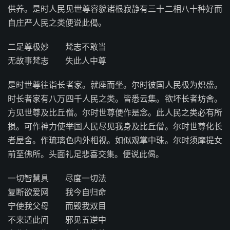
供养。是时人民见世尊容貌诸根寂静有三十二相八十种好而
自庄严人民之类便说此偈。
二足尊极妙 梵志不敢当
无故事梵志 失此人中尊
是时世尊往诣长者家。就座而坐。尔时彼国人民极为炽盛。
时长者家有八万四千人民之类。皆悉云集。欲坏长者坊舍。
方见世尊及比丘僧。尔时世尊便作是念。此人民之类必有所
损。可作神力使举国人民尽见我身及比丘僧。尔时世尊化长
者屋舍。作琉璃色内外相视。如似观掌中珠。尔时须摩提女
前至佛所。头面礼足悲喜交集。便说此偈。
一切智慧具 尽度一切法
复断欲爱网 我今自归命
宁使我父母 而毁我双目
不来适此间 邪见五逆中