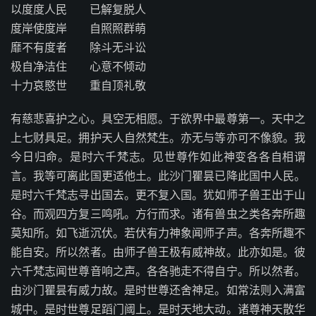
以度度人民 已解复脱人
度岸使度岸 自照照群萌
靡不有度者 除斗无斗讼
极自净洁住 心意不倾动
十力哀愍世 重自顶礼敬
有慈悲喜护之心。具空无相愿。于欲界中最尊第一。天中之
上七财具足。拥护天人自然梵生。亦无与等亦可不像貌。我
今日归命。是时六千梵志。见世尊作如此神变各各自相谓
言。我等可离此国更适他土。此沙门瞿昙已降此国中人民。
是时六千梵志寻出国去。更不复入国。犹如师子兽王出于山
谷。而观四方复三鸣吼。方行而求。诸有兽虫之类各奔所趣
莫知所。如飞逝沉伏。若伏有力神象闻师子声。各奔所趣不
能自安。所以然者。由师子兽王极有威神故。此亦如是。彼
六千梵志闻世尊音响之声。各各驰走不得自宁。所以然者。
由沙门瞿昙有威力故。是时世尊还舍神足。如常法则入满富
城中。是时世尊足蹈门阈上。是时天地大动。诸尊神天散华