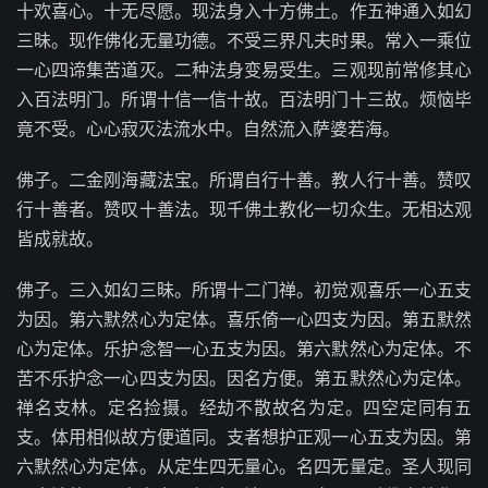
十欢喜心。十无尽愿。现法身入十方佛土。作五神通入如幻
三昧。现作佛化无量功德。不受三界凡夫时果。常入一乘位
一心四谛集苦道灭。二种法身变易受生。三观现前常修其心
入百法明门。所谓十信一信十故。百法明门十三故。烦恼毕
竟不受。心心寂灭法流水中。自然流入萨婆若海。
佛子。二金刚海藏法宝。所谓自行十善。教人行十善。赞叹
行十善者。赞叹十善法。现千佛土教化一切众生。无相达观
皆成就故。
佛子。三入如幻三昧。所谓十二门禅。初觉观喜乐一心五支
为因。第六默然心为定体。喜乐倚一心四支为因。第五默然
心为定体。乐护念智一心五支为因。第六默然心为定体。不
苦不乐护念一心四支为因。因名方便。第五默然心为定体。
禅名支林。定名捡摄。经劫不散故名为定。四空定同有五
支。体用相似故方便道同。支者想护正观一心五支为因。第
六默然心为定体。从定生四无量心。名四无量定。圣人现同