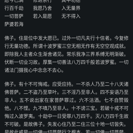
愿今已满 修进余行 其中功德
行百千劫 我愿乃舍 入无量界
一切菩萨 若入是愿 无不得入
萨婆若海
佛子。住是位中发大愿已。过外一切凡夫行十信者。今复修
行无量功德。所谓十波罗蜜三空无相无作有无空空观成就。
即除我人主者众生渐舍诸见。常乐我净三界系缚无明渐破。
伏断一切业习故。厚集一切善法八万四千般若波罗蜜。一切
诸法门摄我心中念念不去心。
佛子。有十不可悔戒。应受应持。一不杀人乃至二十八天诸
佛菩萨。二不盗乃至草叶。三不淫乃至非人。四不妄语乃至
非人。五不说出家在家菩萨罪过。六不沽酒。七不自赞毁
他。八不悭。九不嗔乃至非人。十不谤三宝。若破十戒不可
悔过入波罗夷。十劫中一日受罪八万四千。灭八万四千生故
不可破。是故佛子。失发心住乃至二住三位十地一切皆失。
是故此戒是一切佛一切菩萨行之根本。若一切佛一切菩萨。