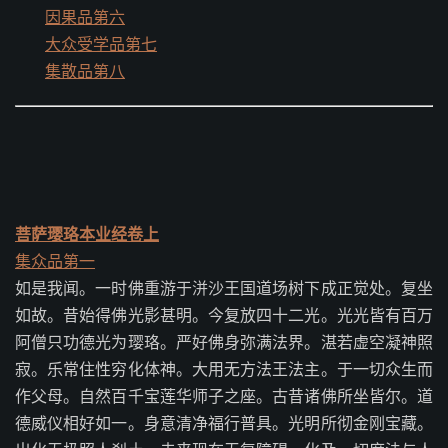
因果品第六
大众受学品第七
集散品第八
菩萨璎珞本业经卷上
集众品第一
如是我闻。一时佛重游于洴沙王国道场树下成正觉处。复坐
如故。昔始得佛光影甚明。今复放四十二光。光光皆有百万
阿僧只功德光为璎珞。严好佛身弥满法界。湛若虚空凝神照
寂。乐常住性穷化体神。大用无方法王法主。于一切众生而
作父母。自然百千宝莲华师子之座。古昔诸佛所坐皆尔。道
德威仪相好如一。身意清净福行普具。光明所彻金刚宝藏。