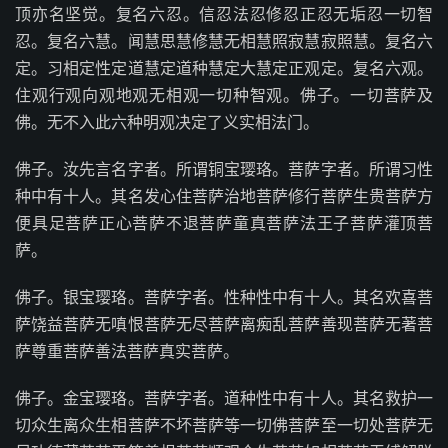
顶亦名坚觉。复名六忍。信忍法忍修忍正忍无垢忍一切智
忍。复名六慧。闻慧思慧修慧无相慧照寂慧寂照慧。复名六
定。习相定性定道慧定道种慧定大慧定正观定。复名六观。
住观行观向观地观无相观一切种智观。佛子。一切菩萨及
佛。无不入此六种明观决定了义实相法门。
佛子。汝先言名字者。所谓铜宝璎珞。菩萨字者。所谓习性
种中有十人。其名发心住菩萨治地菩萨修行菩萨生贵菩萨方
便具足菩萨正心菩萨不退菩萨童真菩萨法王子菩萨灌顶菩
萨。
佛子。银宝璎珞。菩萨字者。性种性中有十人。其名欢喜菩
萨饶益菩萨无嗔恨菩萨无尽菩萨离痴乱菩萨善现菩萨无著菩
萨尊重菩萨善法菩萨真实菩萨。
佛子。金宝璎珞。菩萨字者。道种性中有十人。其名救护一
切众生离众生相菩萨不坏菩萨等一切佛菩萨至一切处菩萨无