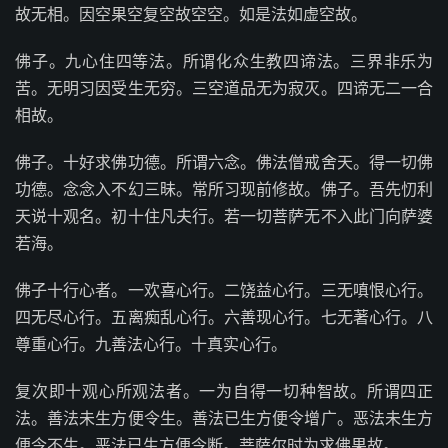
故无相。因空果空复空故空空。如是法如虚空故。
佛子。九心住四等法。所谓化众生教四谛法。三界非乐为
苦。无明习因受生无穷。三空道品无为寂灭。四谛无二一合
相故。
佛子。十好求佛功德。所谓六念。佛法僧戒舍天。得一切佛
功德。念念入不幻三昧。常所习现前修故。佛子。吾先忉利
天说十观名。初十住凡夫行。若一切菩萨无不入此门向萨婆
若海。
佛子十行心者。一欢喜心行。二饶益心行。三无嗔恨心行。
四无尽心行。五离痴乱心行。六善现心行。七无著心行。八
尊重心行。九善法心行。十真实心行。
复次即十观心所观法者。一为自得一切种智故。所谓四正
法。善法未生方便令生。善法已生方便令增广。恶法未生方
便令不生。恶法已生方便令断。菩萨尔时为求佛果故。