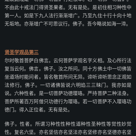
不由此十戒法门得贤圣果者。无有是处。是初住相习种性中
第一人。如是下九人法行渐渐增广。乃至九住十行十向十地
无垢地。亦渐增广不可思议行。佛子。吾今略说如海一渧。
贤圣学观品第三
尔时敬首菩萨白佛言。云何菩萨学观名字义相。及心所行法
复当云何。佛言。佛子。汝之所问。同十方佛土中一切佛皆
坐道场时能问者。皆名敬首所问无异。谛听谛听思念正观如
法修行。佛子。一切诸佛皆说六明焰三三昧门。我亦如是
说。六种性者。是一切菩萨功德璎珞。严持菩萨二种法身。
菩萨所著百万阿僧只功德行为璎珞。若一切菩萨不入璎珞功
德门。得入正位者。无有是处。
佛子。性者。所谓习种性性种性道种性圣种性等觉性妙觉
性。复名六坚。亦名坚信亦名坚法亦名坚修亦名坚德亦名坚