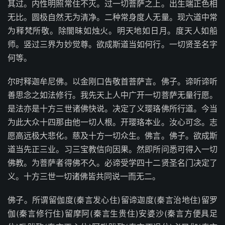
其过。内性明照常住不灭。过一切菩萨之上。出生端正色相
无比。圆极自然无为清净。二种常身度人无量。现六道中常
为释梵所敬。除闇昧如烛火。明天地如日月。度天人如船
师。竖过三界为妙觉尊。欲成斯道当如何行。一切贤圣名字
何等。
尔时释迦牟尼佛。以金刚口告敬首菩萨言。佛子。谛听谛听
善思念之如法修行。我先天上人中广开一切菩萨无量行愿。
是法亦是十方三世诸佛快说。决定了义璎珞佛所行道。今当
为此大众十四那由他一切人根。开璎珞本业。汝心可念。志
愿高远极大悲化。慈及十方一切众生。佛言。佛子。欲成斯
道当先正三业。习三宝教信向因果。然即所问悉可得入一切
佛教。为菩萨者得佛不久。必谛受学四十二贤圣名门决定了
义。十方三世一切诸佛皆共同说一而无二。
佛子。所谓留伽度(秦言发心住)留谛迦度(秦言治地住)留罗
伽(秦言修行住)留摩阿(秦言生贵住)安婆沙(秦言方便具足