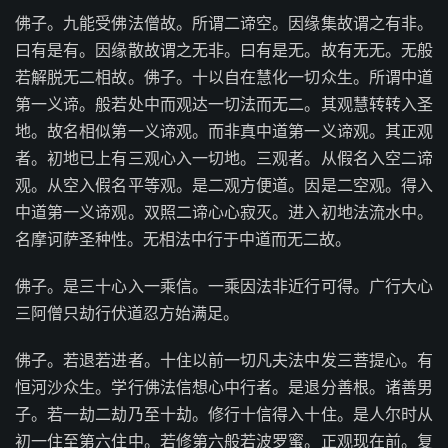
佛子。九能受佛法僧故。所谓二谛空。因缘集故谓之有非。
曰有是有。因缘散故谓之无非。曰有是无。故有无无。无般
若解脱无二相故。佛子。十以自在慧化一切众生。所谓中道
第一义谛。般若处中而观达一切法而无二。其观慧转转入圣
地。故名相似第一义谛观。而非真中道第一义谛观。其正观
者。初地已上有三观心入一切地。三观者。从假名入空二谛
观。从空入假名平等观。是二观方便道。因是二空观。得入
中道第一义谛观。双照二谛心心寂灭。进入初地法流水中。
名摩诃萨圣种性。无相法中行于中道而无二故。
佛子。是三十心入一乘信。一乘因法非近行可得。广行大心
三阿僧只劫行伏道忍方始满足。
佛子。若退若进者。十住以前一切凡夫法中发三菩提心。有
恒河沙众生。学行佛法信想心中行者。是退分善根。诸善男
子。若一劫二劫乃至十劫。修行十信得入十住。是人尔时从
初一住至第六住中。若修第六般若波罗蜜。正观现在前。复