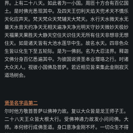
界。上有二十八天。如此者为一小国。周匝十方合有百亿国
土。是时佛光悉现其中。及四天王忉利天焰天兜术天不憍乐
天化应声天。梵天梵众天梵辅天大梵天。水行天水微天水无
量天水音天约净天无相天遍净天净光明天守妙天微妙天极妙
天福果天果胜天大静天空住天识住天无所有住天非想非无想
住天。如是诸天皆有大池水莲华中生。故名水天。四非色众
生皆以化生下至五轮际。是为一佛刹。名为大忍法界。释迦
文佛分身百亿悉遍其中。为彼国说贤圣本业璎珞之行。时诸
大众天人。视彼小国佛及菩萨。若近相见皆来集此金刚寂灭
道场树会。
贤圣名字品第二
尔时他方敬首菩萨以佛神力故。复以大众皆是龙王师子王。
二十八天王众皆大根大行。受佛神通力故发小问问佛。大
师。本何修行成佛圣道。身口意净金刚不坏。一切众生不得