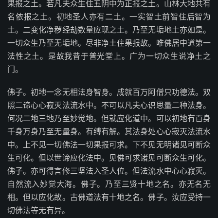
果报之土。若凡夫众生住五阴中为正报之土。山林大地共有
名依报之土。初地圣人亦有二土。一实智土前智住后智为
土。二变化净秽经劫数量应现之土。乃至无垢地土亦如是。
一切众生乃至无垢地。尽非净土住果报故。唯佛居中道第一
法性之土。是故我昔于普光堂上。广为一切众生说净土之
门。
佛子。初地一念无相法身智身。成就百万阿僧只功德法。双
照二谛心心寂灭法流水中。不可以凡夫心识思量二种法身。
何况二地三地乃至妙觉地。但就应化道中。可以初地有百身
千身万身乃至无量身。有缚有解。其法身处心心寂灭法流水
中。上不见一切佛法一切果报可求。下不见无明诸见可断众
生可化。但以世谛应化法中。见佛可求诸见可断众生可化。
佛子。亦可得言修三坚法入圣人位。但法流水中心心寂灭。
自然流入妙觉大海。佛子。乃至三贤十地之名。亦无名无
相。但以应化故。古佛道法有十地之名。佛子。汝应受持一
切佛法等无有异。