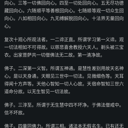
向心。三等一切佛回向心。四至一切处回向心。五无尽功德
藏回向心。六随顺平等善根回向心。七随顺等观一切众生回
向心。八如相回向心。九无缚解脱回向心。十法界无量回向
心。
复次十观心所观法者。一二谛正直。所谓学习第一义谛。观
一切法相如不可得故。以慈悲喜舍教授六天人。剃头被三宝
衣。出家菩萨共一切僧佛法无二故。第一清净故。
佛子。二深第一义智。所谓五神通。是慧性差别用故天名神
心。是以天身通。天眼见三世中一切法。见微细色等。天耳
得闻十方声等。天他心智知一切人心故。天宿命智知三世六
道命分故。以无生智见一切法故。
佛子。三淳至。所谓于无生慧中四不坏净。于佛法僧戒中。
信不坏故。
佛子。四量同佛力。所谓三相。诸法本无假名生。已有还无