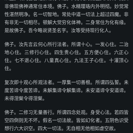
非佛现佛神通常住本境。佛子。水精璎珞内外明彻。妙觉常
性湛然明净。名一切智地。常处中道一切法上超过四魔。非
有非无一切相尽。顿解大觉穷化体神。二身常住为化有缘。
是故佛子。吾今略说贤圣名字。汝等受持现行化人。
佛子。汝先言云何心所行法者。所谓十心。一发心住。二治
地心住。三修行心住。四生贵心住。五方便心住。六正心
住。七不退心住。八童真心住。九法王子心住。十灌顶心
住。
复次即十观心所观法者。一厚集一切善根。所谓四弘誓。未
度苦谛令度苦谛。未解集谛令解集谛。未安道谛令安道谛。
未得涅槃令得涅槃。
佛子。二修习无量善行。所谓四念处观。身受心法。若四皆
空四倒则无不坏。假名一切法故。皆如幻化者。五阴色识受
想行六大识空。四大一切法。无自相无他相如虚空故。