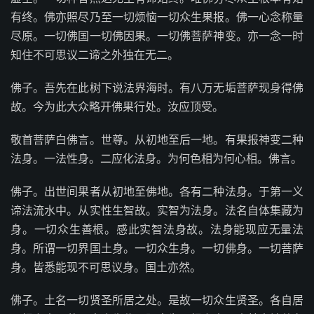
有终。佛亦照尽乃至一切烦恼一切众生果报。佛一心念称量
尽原。一切佛国一切佛因果。一切佛菩萨神变。亦一念一时
知住不可思议二谛之外独在无二。
佛子。吾先在此树下说法界海时。有八万无垢菩萨现身得佛
故。今为此大众略开佛果行处。汝应顶受。
敬首菩萨白佛言。世尊。从初地至后一地。有果报神变二种
法身。一法性身。二应化法身。为何色相为何心相。佛言。
佛子。出世间果者从初地至佛地。各有二种法身。于第一义
谛法流水中。从实性生智故。实智为法身。法名自体集藏为
身。一切众生善根。感此实智法身故。法身能现应无量法
身。所谓一切界国土身。一切众生身。一切佛身。一切菩萨
身。皆悉能现不可思议身。国土亦然。
佛子。土名一切贤圣所居之处。是故一切众生贤圣。各自居