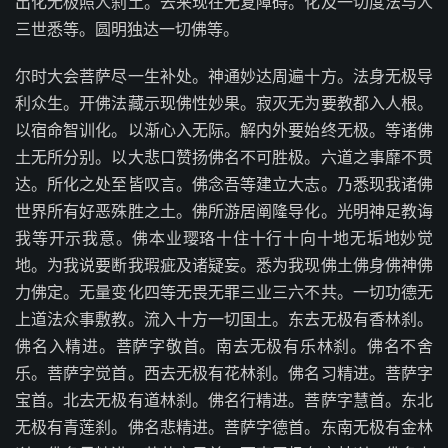
出化无极照人刹土。去来现在无复障碍。化及一切度法与人
三世悉等。圆明独达一切佛等。
尔时大会菩萨尽一生补处。神通妙达周遍十方。法身无极导
利众生。开佛法藏示现佛性妙果。寂灭无为要教都入人根。
以宿命智训化。以渐心入无际。解内外要始终无极。等诸佛
土无所分别。以大悲口赞扬佛名不可胜极。六道之事靡不贯
达。所化之处至皆叹言。佛念吾等建立大志。乃悉现我诸佛
世界所有好恶殊胜之土。佛所游居阐隆导化。光明神足教诲
我等开示我意。佛本业璎珞十住十行十向十地无垢地妙觉
地。为我说要断我瑕疵及诸疑妄。悉为我现佛土佛身佛神佛
力佛定。无量变化四等无畏无罪三业三六不共。一切功德无
上道法众事敷教。流入十方一切国土。东去无极有香林刹。
佛名入精进。菩萨字敬首。南去无极有乐林刹。佛名不舍
乐。菩萨字觉首。西去无极有花林刹。佛名习精进。菩萨字
宝首。北去无极有道林刹。佛名行精进。菩萨字慧首。东北
无极有青莲刹。佛名悲精进。菩萨字德首。东南无极有金林