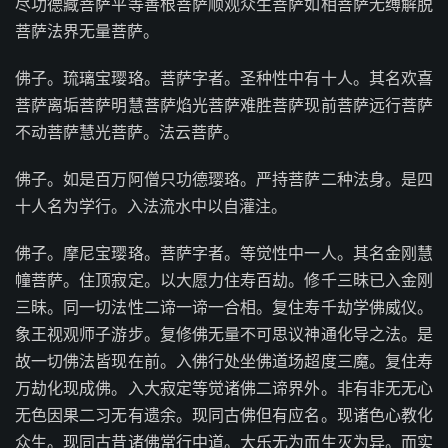
尽功德藏菩萨平等善根菩萨顺观众生菩萨如相菩萨无缚解脱
菩萨法界无量菩萨。
佛子。琉璃宝璎珞。菩萨字者。圣种性中有十人。其名欢喜
菩萨离垢菩萨明慧菩萨焰光菩萨难胜菩萨现前菩萨远行菩萨
不动菩萨慧光菩萨。法云菩萨。
佛子。如是百万阿僧只功德璎珞。严持菩萨二种法身。是四
十人名为学行。入法流水中以自灌注。
佛子。摩尼宝璎珞。菩萨字者。等觉性中一人。其名金刚慧
幢菩萨。住顶寂定。以大愿力住寿百劫。修千三昧已入金刚
三昧。同一切法性二谛一谛一合相。复住寿千劫学佛威仪。
象王视观师子游步。复修佛无量不可思议神通化导之法。是
故一切佛法皆现在前。入佛行处坐佛道场超度三魔。复住寿
万劫化现成佛。入大寂定等觉诸佛二谛界外。非有非无无心
无色因果二习无有遗余。现同古佛但有应名。现诸色心教化
众生。现同古昔诸佛常行中道。大乐无为而生灭为异。而实