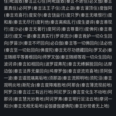
住)毗跋致(秦言正心住)阿毗跋致(秦言不退住)必叉伽(秦言
童真住)必阿罗(秦言法王子住)流止迦(秦言灌顶住)度伽阿
(秦言欢喜行)度安尔(秦言饶益行)度只罗(秦言无嗔恨行)度
和差(秦言无尽行)度利他(秦言离痴乱行)度生婆谛(秦言善现
行)度沙必(秦言无著行)度阿诃(秦言尊重行)度佛何(秦言善
法行)度叉一婆(秦言真实行)罗谛流沙(秦言救护一切众生回
向)罗昙沙(秦言不坏回向)必白伽(秦言等一切佛回向)法必他
(秦言至一切处回向)佛度陀(秦言无尽功德藏回向)罗叉必(秦
言随顺平等善根回向)师罗叉伽(秦言随顺等观一切众生回向)
波诃谛(秦言如相回向)波罗提弗陀(秦言无缚解脱回向)达摩
边伽(秦言法界无量回向)鸠摩罗伽(秦言逆流欢喜地)须阿伽
一波(秦言道琉璃离垢地)须那迦(秦言流照明地)须陀洹(秦言
观明炎地)斯陀含(秦言度障难胜地)阿那含(秦言薄流现前地)
阿罗汉(秦言过三有远行地)阿尼罗汉(秦言变化生不动地)阿
那诃(秦言慧光妙善地)阿诃罗弗(秦言明行足法云地)摩诃一
和沙(秦言无相无垢地)娑伽婆伽婆佛陀(秦言妙觉者无上地)