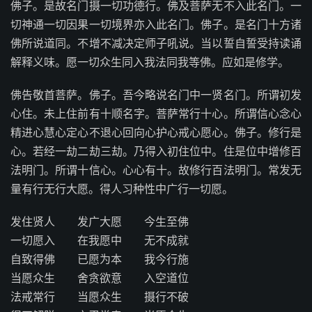
佛子。是故名门摄一切功德行。佛及菩萨无不入此名门。一
切神通一切因果一切境界亦入此名门。佛子。是名门十方诸
佛所说道同。不增不减决定师子吼说。当以誓自誓受持读诵
解释义味。愿一切众生同入我法同我等佛。应如是修学。
佛告敬首菩萨。佛子。吾今略说名门中一贤名门。所谓初发
心住。未上住前有十顺名字。菩萨常行十心。所谓信心念心
精进心慧心定心不退心回向心护心戒心愿心。佛子。修行是
心。若经一劫二劫三劫。乃得入初住位中。住是位中增修百
法明门。所谓十信心。心心有十。故修行百法明门。常发无
量有行无行大愿。得人习种性中广行一切愿。
发住贤人 发广大愿 今生至佛
一切愿入 在我愿中 无不成就
自致得佛 已愿为本 我今行施
当愿众生 舍贪欲意 入空道位
法戒常行 当愿众生 摄行不破