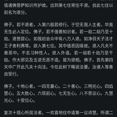
值诸佛菩萨知识所护故。出到第七住常住不退。自此七住以
前名为退分。
佛子。若不退者。入第六般若修行。于空无我人主者。毕竟
无生必入定位。佛子。若不值善知识者。若一劫二劫乃至十
劫。退菩提心。如我初会众中有八万人退。如净目天子法才
王子舍利弗等。欲入第七住。其中值恶因缘故。退入凡夫不
善恶中。不名习种性人。退入外道。若一劫若十劫乃至千
劫。作大邪见及五逆无恶不造。是为退相。佛子。吾先第四
天中广开此凡夫十向法。今在此树下略说法要。汝诸人等善
自受行。
佛子。十地心者。一四无量心。二十善心。三明光心。四焰
慧心。五大胜心。六现前心。七无生心。八不思议心。九慧
光心。十受位心。
复次十观心所观法者。一欢喜地住中道第一议谛慧。所谓二