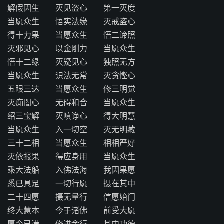
解假因生 灭见盗心 第一灭度
当愿众生 悟实法缘 灭戒盗心
得十力果 当愿众生 悟二谛照
灭邪见心 以金刚力 当愿众生
悟十二缘 灭疑见心 独照无方
当愿众生 识法无常 灭贪悭心
五眼三达 当愿众生 修三明觉
灭痴闇心 无碍和合 当愿众生
绍三宝解 灭嗔诤心 得大明慧
当愿众生 入一切空 灭无明藏
三十二相 当愿众生 相相严好
灭依报果 得应身用 当愿众生
乘大法船 入佛法海 我因果愿
悉已具足 一切行愿 摄在其中
二十四愿 摄无量行 信愿始门
终大慧本 今于诸佛 前受大愿