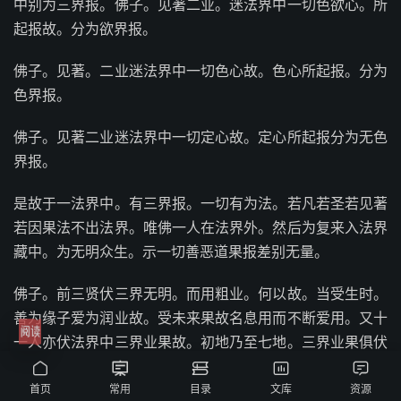
中别为三界报。佛子。见著二业。迷法界中一切色欲心。所
起报故。分为欲界报。
佛子。见著。二业迷法界中一切色心故。色心所起报。分为
色界报。
佛子。见著二业迷法界中一切定心故。定心所起报分为无色
界报。
是故于一法界中。有三界报。一切有为法。若凡若圣若见著
若因果法不出法界。唯佛一人在法界外。然后为复来入法界
藏中。为无明众生。示一切善恶道果报差别无量。
佛子。前三贤伏三界无明。而用粗业。何以故。当受生时。
善为缘子爱为润业故。受未来果故名息用而不断爱用。又十
一人亦伏法界中三界业果故。初地乃至七地。三界业果俱伏
尽无余。八地乃尽故。从此以上示现作佛。王宫受生。出家





得道。转法轮灭度。亦现一切佛界。故无子爱三界之报。唯
首页
常用
目录
文库
资源