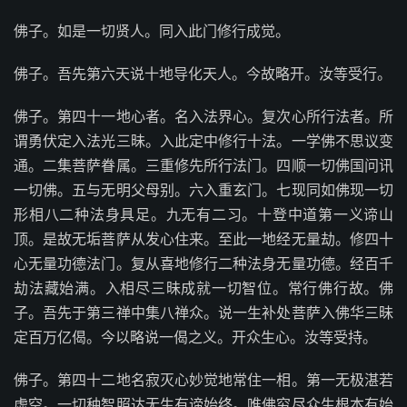
佛子。如是一切贤人。同入此门修行成觉。
佛子。吾先第六天说十地导化天人。今故略开。汝等受行。
佛子。第四十一地心者。名入法界心。复次心所行法者。所
谓勇伏定入法光三昧。入此定中修行十法。一学佛不思议变
通。二集菩萨眷属。三重修先所行法门。四顺一切佛国问讯
一切佛。五与无明父母别。六入重玄门。七现同如佛现一切
形相八二种法身具足。九无有二习。十登中道第一义谛山
顶。是故无垢菩萨从发心住来。至此一地经无量劫。修四十
心无量功德法门。复从喜地修行二种法身无量功德。经百千
劫法藏始满。入相尽三昧成就一切智位。常行佛行故。佛
子。吾先于第三禅中集八禅众。说一生补处菩萨入佛华三昧
定百万亿偈。今以略说一偈之义。开众生心。汝等受持。
佛子。第四十二地名寂灭心妙觉地常住一相。第一无极湛若
虚空。一切种智照达无生有谛始终。唯佛穷尽众生根本有始