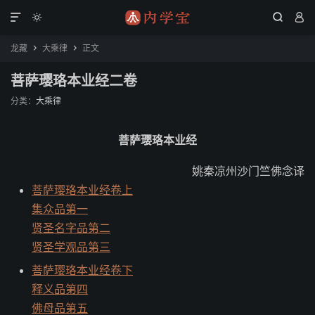




龙藏
大乘律
正文


菩萨璎珞本业经二卷
分类：
大乘律
菩萨璎珞本业经
姚秦凉州沙门竺佛念译
菩萨璎珞本业经卷上
集众品第一
贤圣名字品第二
贤圣学观品第三
菩萨璎珞本业经卷下
释义品第四
佛母品第五