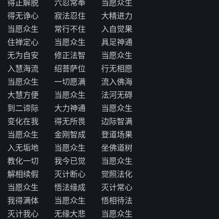
得正解脱 六忍常奉 当愿众生
得无诤心 寂法忍住 大精进力
当愿众生 常行不住 入自觉果
住禅定心 当愿众生 具足神通
无为自安 修正法智 当愿众生
入慧海流 绍菩萨位 行无相愿
当愿众生 一切愿满 流入佛海
大慧方便 当愿众生 法河无碍
到二谛际 大力神通 当愿众生
变化在我 得无所畏 边际智满
当愿众生 金刚智成 登道场果
入无垢地 当愿众生 坐佛道树
教化一切 我今已觉 当愿众生
解相续假 灭计断心 觉照法化
当愿众生 悟法缘成 灭计常心
我得满体 当愿众生 悟相待法
灭计我心 无缘大悲 当愿众生