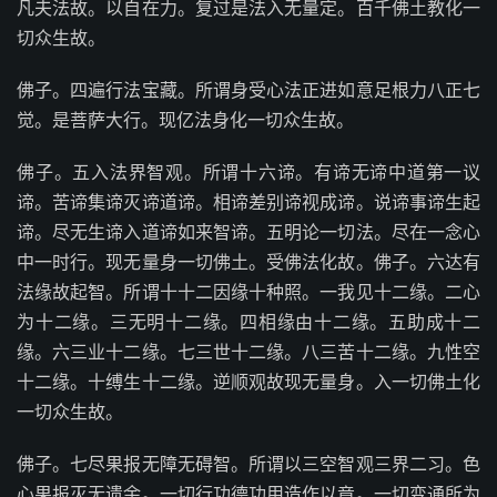
凡夫法故。以自在力。复过是法入无量定。百千佛土教化一
切众生故。
佛子。四遍行法宝藏。所谓身受心法正进如意足根力八正七
觉。是菩萨大行。现亿法身化一切众生故。
佛子。五入法界智观。所谓十六谛。有谛无谛中道第一议
谛。苦谛集谛灭谛道谛。相谛差别谛视成谛。说谛事谛生起
谛。尽无生谛入道谛如来智谛。五明论一切法。尽在一念心
中一时行。现无量身一切佛土。受佛法化故。佛子。六达有
法缘故起智。所谓十十二因缘十种照。一我见十二缘。二心
为十二缘。三无明十二缘。四相缘由十二缘。五助成十二
缘。六三业十二缘。七三世十二缘。八三苦十二缘。九性空
十二缘。十缚生十二缘。逆顺观故现无量身。入一切佛土化
一切众生故。
佛子。七尽果报无障无碍智。所谓以三空智观三界二习。色
心果报灭无遗余。一切行功德功用造作以竟。一切变通所为