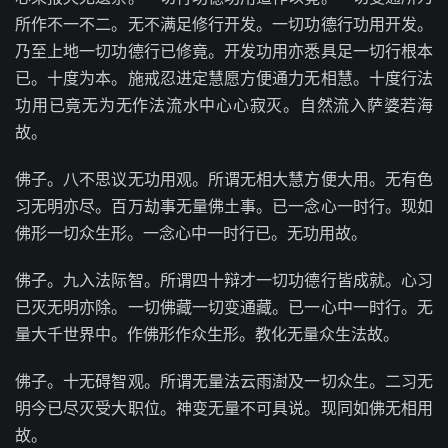
所作不一不二。无不满足修行开发。一切功德行功用开发。
乃至上地一切功德行已修竟。开发功用亦悉具足一切行根本
已。十度为本。施戒忍进定慧愿方便通力无相慧。十度行法
功用已竟无为无作法流水中心心寂灭。自然流入萨婆若海
故。
佛子。八不思议无功用观。所谓无相大慧方便大用。无有色
习无明亦尽。百万劫事无量佛土事。已一念心一时行。现如
佛形一切众生形。一念心中一时行已。无功用故。
佛子。九入法际智。所谓四十辩才一切功德行皆成就。心习
已灭无明亦除。一切佛藏一切变通藏。已一心中一时行。无
量大千世界中。作佛形作众生形。教化无量众生法故。
佛子。十无碍智观。所谓无量法云雨澍及一切众生。二习无
明今已尽灭受大职位。神变无量不可具说。现同如佛无相用
故。