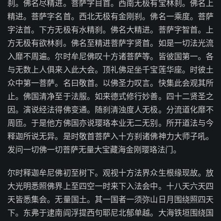
刹。佛名尽精进。菩萨字目首。西南无极有宝林刹。佛名上
精进。菩萨字名首。西北无极有金刚刹。佛名一乘度。菩萨
字法首。下方无极有水精刹。佛名大精进。菩萨字智首。上
方无极有欲林刹。佛名至精进菩萨字贤首。如是一切法光流
入靡不周遍。尔时牟尼佛叹十方诸菩萨等。皆彼国第一。各
与无数上人俱来入此大会。顶礼佛足坐千宝莲华座。时彼土
众中第一菩萨。名曰敬首。以佛圣力叹言。快集此会观其所
止。佛国清净至于法服。如来德式修行妙善。四十二贤圣之
因。演说经法得佛变通。随刹清浊度人无极。分流道化靡不
周匝。于是他方佛国亦说璎珞本业无二无别。所开道法与今
释迦所说无异。是时敬首菩萨入十方刹诸佛神力大师子吼。
发问一切佛一切菩萨无量大宝藏海金刚璎珞法门。
尔时释迦牟尼佛初至树下。观视十方法界众生根缘现故。放
大光明悉照佛界上至四空一时来下入法会中。十八天六天四
天皆悉集会。无量国土。其一国者一须弥山日月围绕照四天
下。东弗于逮南阎浮提西句耶尼北郁单越。大海铁垣围绕国