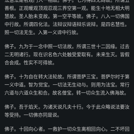
法慧法是名观门入一相故。佛子。七为得四无碍故。所谓五
善根。正观暖观顶观忍观三界空第一观。能生十地无相大明
慧故。圣人胎未变故。第一空平等故。佛子。八入一切佛国
中行故。所谓四化法。法辩议辩语辩乐说辩。是四名慧性。
照一切法无生。入第一义谛中行故。
佛子。九为于一念中照一切法故。所谓三世十二因缘。过去
二无明诸行。现在识名色六处触受爱取有。未来生灭。皆假
合会成。性实不可得故。
佛子。十为自在转大法轮故。所谓菩萨三宝。菩萨尔时于第
一义中道。智为觉宝。一切法无生动与。则用为法宝。常行
六道与六道众生和合。故名僧宝。转一切众生流入佛海故。
佛子。吾于焰天。为诸天说凡夫十行。今于此众略说法要汝
等受持。一切佛亦同是说。
佛子。十回向心者。一救护一切众生离相回向心。二不坏回