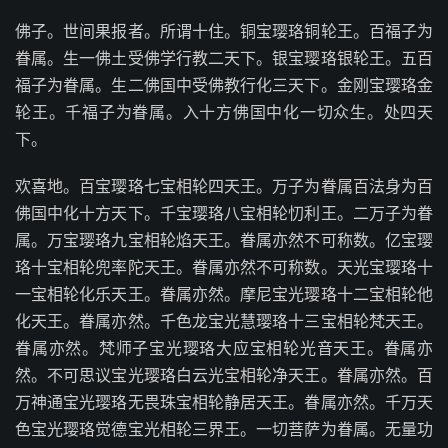
佛子。世间果报者。所谓十住。铜宝璎珞铜轮王。百福子为
眷属。生一佛土受佛学行教二天下。银宝璎珞银轮王。五百
福子为眷属。生二佛国中受佛教行化三天下。金刚宝璎珞金
轮王。千福子为眷属。入十方佛国中化一切众生。处四天
下。
欢喜地。百宝璎珞七宝相轮四天王。万子为眷属百法身为百
佛国中化十方天下。千宝璎珞八宝相轮忉利王。二万子为眷
属。万宝璎珞九宝相轮焰天王。眷属亦然不可称数。亿宝璎
珞十宝相轮兜率陀天王。眷属亦然不可称数。天光宝璎珞十
一宝相轮化乐天王。眷属亦然。摩尼宝光璎珞十二宝相轮他
化天王。眷属亦然。千色龙宝光慧璎珞十三宝相轮梵天王。
眷属亦然。梵师子宝光璎珞大应宝相轮光音天王。眷属亦
然。不可思议宝光璎珞白云光宝相轮净天王。眷属亦然。百
万神通宝光璎珞无畏珠宝相轮静居天王。眷属亦然。千万天
色宝光璎珞觉德宝光相轮三界王。一切菩萨为眷属。无量功