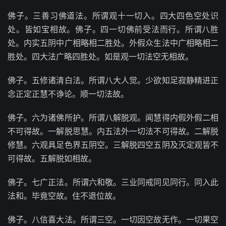
佛子。三善习佛道法。所谓观十一切入。四大四色空处识
处。皆如宝相故。佛子。四一切佛前受法而行。所谓八胜
处。内实五阴中广相略相二胜处。外假众生法中广相略相二
胜处。四大法广略四胜处。如是观一切法空无相故。
佛子。五修诸清白法。所谓八大人觉。少欲知足寂静精进正
念正定正慧不诤论。顺一切法故。
佛子。六为诸佛所护。所谓八解脱观。闻慧得内假外假二相
不可得故。一解脱思慧。内五法外一切法不可得故。二解脱
修慧。六观具足色界五阴空。三解脱四空五阴及灭定观皆不
可得故。五解脱如相故。
佛子。七广正法。所谓六和敬。三业同戒同见同行。同入此
法和。毕竟空故。住不退位故。
佛子。八信喜大法。所谓三空。一切因空故无作。一切果空