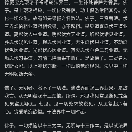
德藏宝光璎珞千福相轮法界王。一生补处菩萨为眷属。佛
子。是上璎珞相轮。一切佛及菩萨。动止俱游常随其身。亦
化一切众生。故有如是果报之名数法。佛子。三贤菩萨。伏
三界烦恼粗业道粗相续果。亦不起粗。是见道喜忍伏三道业
道。离忍伏人中业道。明忍伏六天业道。焰忍伏诸见业道。
胜忍伏疑见业道。现忍伏因业道。无生忍伏果业道。不动忍
伏色因业道。光忍伏心因业道。寂灭忍伏心色二习业道。无
垢忍伏习果道。习前已除而果不败亡。是故佛子。三贤名为
伏断喜忍。以上亦伏亦断。一切烦恼觉忍现时。法界中一切
无明顿断无余。
佛子。无明者。名不了一切法。迷法界而起三界业果。是故
我言。从无明藏起十三烦恼。所谓。邪见我见常见断见戒盗
见果盗见疑见。七见。见一切处求故说见。从见复起六著
心。贪爱嗔痴欲慢。于法界中一切时起。
佛子。一切烦恼以十三为本。无明与十三作本。是以就法界