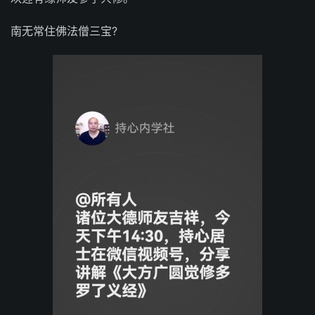
南无常住佛法僧三宝?