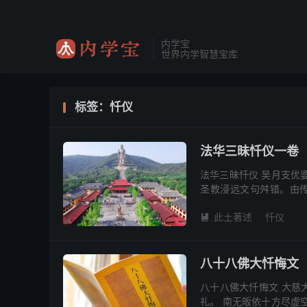
内学宝
世界内学智慧宝库
标签：忏仪
法华三昧忏仪一卷
法华三昧忏仪 吴月支优
圣教浸远文句舛错。由
者。天台大师瓦官亲笔。
此土著述
忏仪

八十八佛大忏悔文
八十八佛大忏悔文 大慈
礼。 南无皈依十方尽虚