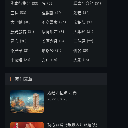
佛本行集经
咒
增壹阿含经
(60)
(58)
(51)
三昧
涅槃部
般若
(50)
(49)
(42)
大涅槃
不空罥索
宝积部
(40)
(34)
(34)
放光般若
摩诃般若
大集经
(31)
(31)
(31)
真言
长阿含经
三昧经
(30)
(24)
(22)
华严部
璎珞经
佛名
(21)
(21)
(20)
十轮经
方广
大乘
(20)
(19)
(15)
热门文章
观经四帖疏 四卷
2022-06-25
持心恭诵《永嘉大师证道歌》