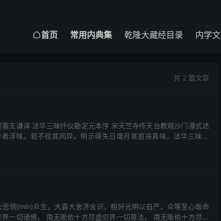
首页
常用内典集
乾隆大藏经目录
内学文

共 2 篇文章
婆塞支谦译 法华三昧忏仪勘定元本序 宋天竺寺传天台教观沙门遵式述
传者浮昧。若不校其同异。明示得失日增月甚遐丧真味。法华三昧仪
盖止观第三三昧所指别行。即其文也。若夫启迪后学为时...
大悲悯(mǐn)众生，大喜大舍济含识，相好光明以自严，众等至心皈命
空界一切诸佛， 南无皈依十方尽虚空界一切尊法， 南无皈依十方尽虚