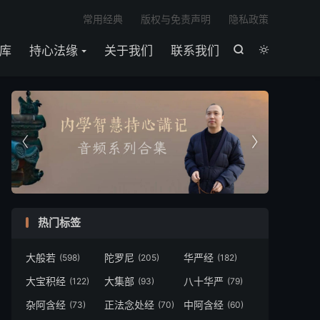

常用经典
版权与免责声明
隐私政策
库
持心法缘
关于我们
联系我们




热门标签
大般若
陀罗尼
华严经
(598)
(205)
(182)
大宝积经
大集部
八十华严
(122)
(93)
(79)
杂阿含经
正法念处经
中阿含经
(73)
(70)
(60)