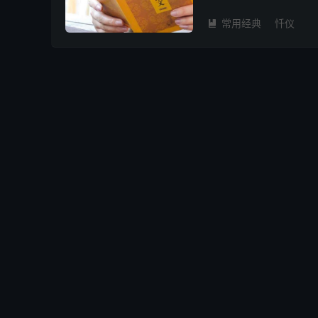
空界一切贤圣僧。 南无如
常用经典
忏仪
