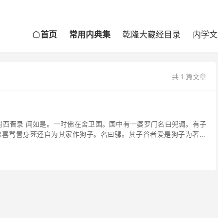
首页
常用内典集
乾隆大藏经目录
内学文

共 1 篇文章
附西晋录 闻如是。一时佛在舍卫国。国中有一婆罗门名曰兜调。有子
常喜骂詈身死还自为其家作狗子。名曰骡。其子谷者爱是狗子为著金
炎+登]。食以金盘美食。谷出至市。佛过谷门白狗吓佛佛...