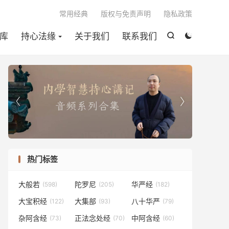

常用经典
版权与免责声明
隐私政策
库
持心法缘
关于我们
联系我们




热门标签
大般若
陀罗尼
华严经
(598)
(205)
(182)
大宝积经
大集部
八十华严
(122)
(93)
(79)
杂阿含经
正法念处经
中阿含经
(73)
(70)
(60)