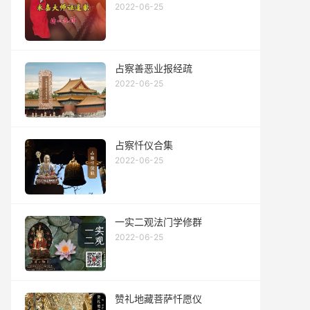
2022-06-25
占察善恶业报经疏
2022-06-25
占察忏仪合集
2022-06-25
一实二观法门学修群
2022-06-25
赞礼地藏菩萨忏愿仪