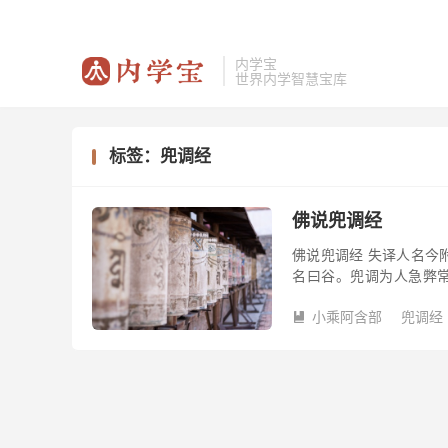
内学宝
世界内学智慧宝库
标签：兜调经
佛说兜调经
佛说兜调经 失译人名今
名曰谷。兜调为人急弊
锁。床卧常以氍氀毾[毯-
小乘阿含部
兜调经
