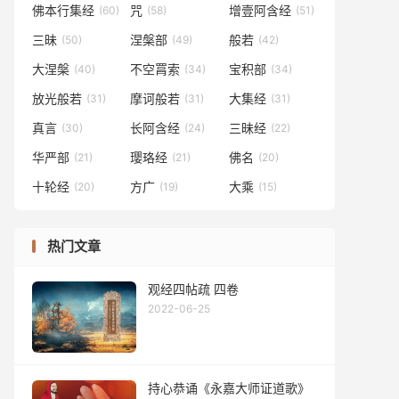
佛本行集经
咒
增壹阿含经
(60)
(58)
(51)
三昧
涅槃部
般若
(50)
(49)
(42)
大涅槃
不空罥索
宝积部
(40)
(34)
(34)
放光般若
摩诃般若
大集经
(31)
(31)
(31)
真言
长阿含经
三昧经
(30)
(24)
(22)
华严部
璎珞经
佛名
(21)
(21)
(20)
十轮经
方广
大乘
(20)
(19)
(15)
热门文章
观经四帖疏 四卷
2022-06-25
持心恭诵《永嘉大师证道歌》