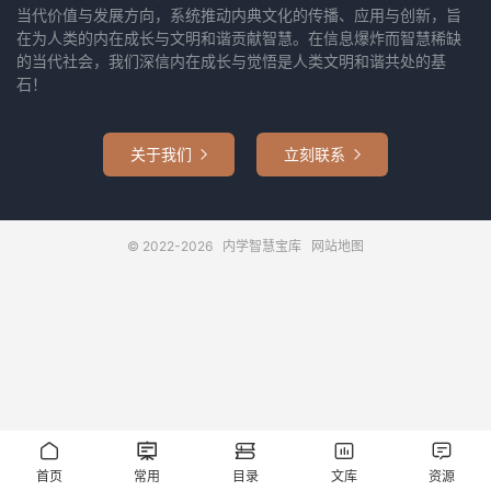
当代价值与发展方向，系统推动内典文化的传播、应用与创新，旨
在为人类的内在成长与文明和谐贡献智慧。在信息爆炸而智慧稀缺
的当代社会，我们深信内在成长与觉悟是人类文明和谐共处的基
石！
关于我们
立刻联系


© 2022-2026
内学智慧宝库
网站地图





首页
常用
目录
文库
资源