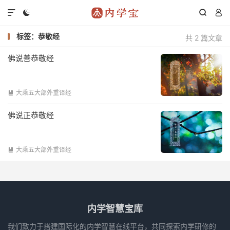




标签：恭敬经
共 2 篇文章
佛说善恭敬经
大乘五大部外重译经

佛说正恭敬经
大乘五大部外重译经

内学智慧宝库
我们致力于搭建国际化的内学智慧在线平台，共同探索内学研修的