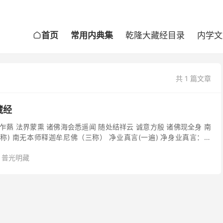
首页
常用内典集
乾隆大藏经目录
内学文

共 1 篇文章
藏经
炉香乍爇 法界蒙熏 诸佛海会悉遥闻 随处结祥云 诚意方殷 诸佛现全身 南
称) 南无本师释迦牟尼佛（三称） 净业真言(一遍) 净身业真言：唵
利 修摩利 萨婆诃 净...
普光明藏