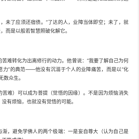
空，未了应须还宿债。”了达的人，业障当体即空；未了，就
债，而是以般若智慧照破化解它。
的苦难转化为出离修行的动力。他曾说：“我要了解自己为何
愿力”的典范——他没有沉溺于个人的业障痛苦，而是以“化
无数众生。
生的苦难）可以成为菩提（觉悟的因缘）。不是因为烦恼消失
。没有烦恼，也就没有觉悟的可能。
顿与渐，避免学佛人的两个极端：一是妄自尊大（认为自己是