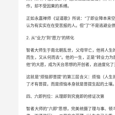
作，却不受因果的系缚。
正如永嘉禅师《证道歌》所说：“了即业障本来
认为有实实在在受苦报的人。但“了”不是逃避业
2. 从“业力”到“愿力”的转化
智者大师生于南北朝乱世，父母早亡，他将人生
而生，又从何而去”。他的一生，正是“转业力为
他”的大愿，成为天台思想的开创者，启迪度化了
这就是“烦恼即菩提”的第三层含义：烦恼（人
了才有菩提，而是烦恼本身就是菩提生起的土壤
四、六即判位：从理即到究竟即的修证次第
智者大师的“六即”思想，完美统摄了理与事、