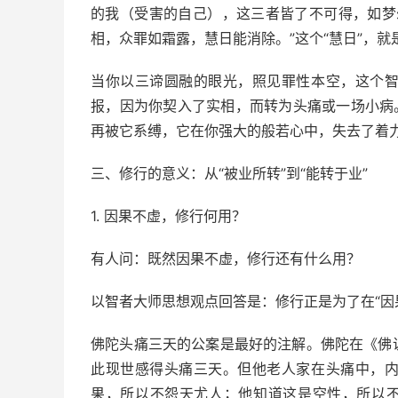
的我（受害的自己），这三者皆了不可得，如梦
相，众罪如霜露，慧日能消除。”这个“慧日”，就
当你以三谛圆融的眼光，照见罪性本空，这个
报，因为你契入了实相，而转为头痛或一场小病
再被它系缚，它在你强大的般若心中，失去了着
三、修行的意义：从“被业所转”到“能转于业”
1. 因果不虚，修行何用？
有人问：既然因果不虚，修行还有什么用？
以智者大师思想观点回答是：修行正是为了在“因果
佛陀头痛三天的公案是最好的注解。佛陀在《佛
此现世感得头痛三天。但他老人家在头痛中，
果，所以不怨天尤人；他知道这是空性，所以不