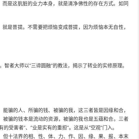
”，而是这肮脏的业力本身，就是清净佛性的存在方式。如同
体，就是菩提。不需要把烦恼变成菩提，因为烦恼本无自性，
”。智者大师以“三谛圆融”的教法，揭示了转业的实修原理。
：能骗的人、所骗的钱、被骗的我，这三者皆是因缘和合，
，被骗的钱本是流动的资源，被骗的我也是五蕴和合。三者
的受害者”、“业是实有的重担”。这是从“空观”门入。
，但十法界的相、性、体、力、作、因、缘、果、报、本末