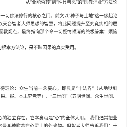
从“业能否转”到“性具善恶”的“圆教消业”方法论
开一切佛法修行的核心之门。前文以“种子与土地”这一缘起论
以天台智者大师思想的智慧，将此问题提升至究竟实相的层
”的圆教观点，最终指向那个令一切疑情顿消的终极答案：烦恼
的根本方法论，是不昧因果的真实受用。
绝待理论：众生当前一念妄心，即具足“十法界”（从地狱到
、果、报、本末究竟等）、“三世间”（五阴世间、众生世间、
的独立存在，它本身就是“心”的全体大用。 我们通常把业
像它是某种附着在心灵上的外来物。但智者大师告诉我们：十