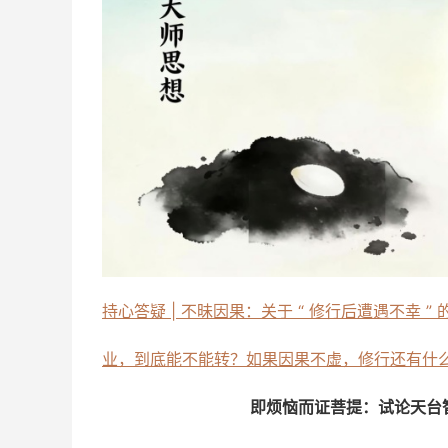
持心答疑 | 不昧因果：关于 “ 修行后遭遇不幸 ”
业，到底能不能转？如果因果不虚，修行还有什
即烦恼而证菩提：试论天台