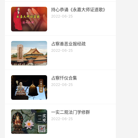
持心恭诵《永嘉大师证道歌》
2022-06-25
占察善恶业报经疏
2022-06-25
占察忏仪合集
2022-06-25
一实二观法门学修群
2022-06-25