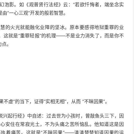
幻泡影。如《观普贤行法经》云：“若欲忏悔者，端坐念实
是由“一心三观”开发的般若智慧。
智慧的火光就能融化业障的坚冰。原本要感得地狱重罪的业
。这就是“重罪轻报”的机理——不是业力消失了，而是你不
力点。
不虚”的当下，证得“实相无相”，从而 “不昧因果”。
说兴起行经》中自述：过去世为小孩时，曾敲鱼头三下，因
内心安住在常寂光土，不为头痛之苦所恼乱。他知道这是因
执着痛苦。这就是“不昧因果”——清清楚楚知道因果的运