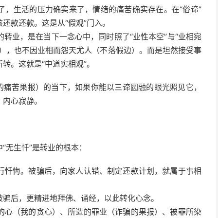
了，生活的压力确实来了，情绪的痛苦确实存在。在“俗谛”
还款还款。这是从“假观”门入。
转业，是在当下一念心中，同时照了“业性本空”与“业相宛
边），也不因业相而怨天尤人（不落假边）。而是坦然接受事
转。这就是“中道实相观”。
钱的痛苦果报）的当下，如果你能以三谛圆融的眼光照见它，
，内心寂静。
“无生忏”是转业的根本：
行忏悔。被骗后，向家人认错、制定还款计划，就属于事相
被骗后，更精进地拜佛、诵经，以此转化心念。
的心（我的贪心）、所造的罪业（诈骗的果报）、被罪所染