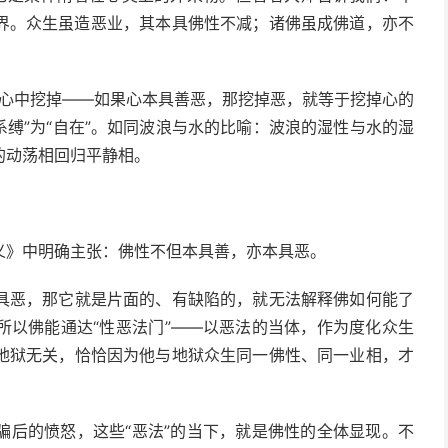
界。众生虽造恶业，其本具佛性不减；诸佛虽成佛道，亦不
西从心中挖掉——如果心本具善恶，那挖掉恶，就等于挖掉心的
“系缚”为“自在”。如同波浪与水的比喻：波浪的湿性与水的湿
的动荡相回归平静相。
义》中明确主张：佛性不但本具善，亦本具恶。
具恶，那它就是片面的、有缺陷的，就无法解释佛如何能了
所以佛能通达“性恶法门”——以恶法的当体，作为度化众生
地狱无关，恰恰因为他与地狱众生同一佛性、同一业相，才
骗后的愤怒，这些“恶法”的当下，就是佛性的全体显现。不