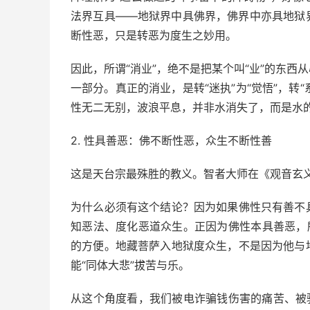
法界互具——地狱界中具佛界，佛界中亦具地狱
断性恶，只是转恶为度生之妙用。
因此，所谓“消业”，绝不是把某个叫“业”的东
一部分。真正的消业，是转“迷执”为“觉悟”，转
性无二无别，波浪平息，并非水消失了，而是水
2. 性具善恶：佛不断性恶，众生不断性善
这是天台宗最殊胜的教义。智者大师在《观音玄
为什么必须有这个结论？因为如果佛性只有善不
知恶法、度化恶道众生。正因为佛性本具善恶，
的方便。地藏菩萨入地狱度众生，不是因为他与
能“同体大悲”拔苦与乐。
从这个角度看，我们被电诈骗钱伤害的痛苦、被