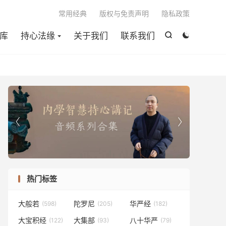

常用经典
版权与免责声明
隐私政策
库
持心法缘
关于我们
联系我们




热门标签
大般若
陀罗尼
华严经
(598)
(205)
(182)
大宝积经
大集部
八十华严
(122)
(93)
(79)