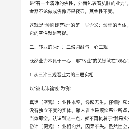
是“有一个清净的佛性，外面包裹着肮脏的业力
金器不论做成佛像还是夜壶，其金性不变。
这就是“烦恼即菩提”的第一层含义：烦恼的当
它的空性就是菩提。
二、转业的原理：三谛圆融与一心三观
既然业力本具于一心，那“转业”的关键就在“观心
1. 从三谛三观看业力的三层实相
以“被电诈骗钱”为例：
真谛（空观）：业性本空，缘起无生。仔细推究
没有独立不变的实体。骗人者也是烦恼恶业所逼
当体即空。认识到这一点，就不再执着于“我是实有
俗谛（假观）：业相宛然，因果不失。虽然性空