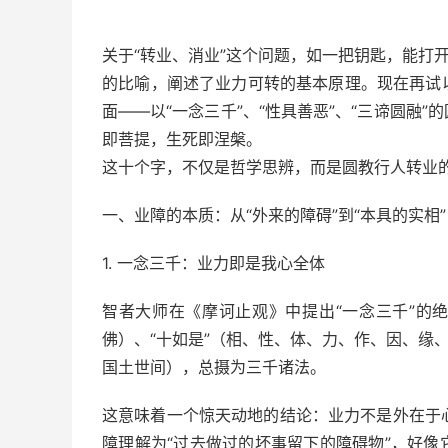
关于“转业、消业”这个问题，如一把钥匙，能打
的比喻，阐述了业力可转的基本原理。现在再试
面——以“一念三千”、“性具善恶”、“三谛圆融
即菩提，生死即涅槃。
这十个字，不仅是哲学思辨，而是圆教行人转业
一、业障的本质：从“外来的障碍”到“本具的实相”
1. 一念三千：业力即是我心全体
智者大师在《摩诃止观》中提出“一念三千”的
佛）、“十如是”（相、性、体、力、作、因、缘
国土世间），总摄为三千诸法。
这意味着一个惊天动地的结论：业力不是外在于心
障理解为“过去做过的坏事留下的障碍物”，好