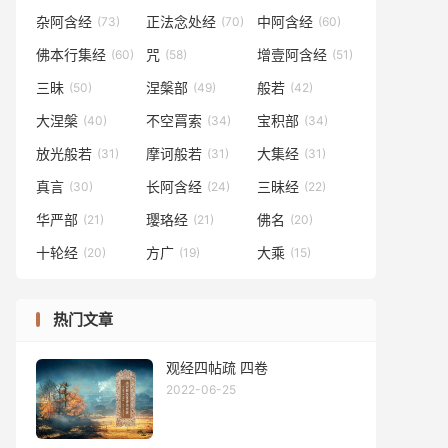
杂阿含经
正法念处经
中阿含经
(73)
(70)
(60)
佛本行集经
咒
增壹阿含经
(60)
(58)
(51)
三昧
涅槃部
般若
(50)
(49)
(42)
大涅槃
不空罥索
宝积部
(40)
(34)
(34)
放光般若
摩诃般若
大集经
(31)
(31)
(31)
真言
长阿含经
三昧经
(30)
(24)
(22)
华严部
璎珞经
佛名
(21)
(21)
(20)
十轮经
方广
大乘
(20)
(19)
(15)
热门文章
观经四帖疏 四卷
2022-06-25