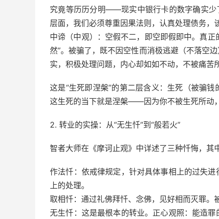
究竟等历历分明——现实中银行卡的数字确实少
层面，我们必须尊重因果法则，认真处理债务，该
中谛（中观）：空假不二，即空即假即中。真正的
然”。被骗了，既不因空性而消极逃避（不落空
实，积极处理问题，内心却如如不动，不被痛苦所
这是“生死即涅槃”的第二层含义：生死（被骗
这生死的当下就是涅槃——因为你不被生死所动
2. 转业的实操：从“无生忏”到“般若火”
智者大师在《摩诃止观》中详述了三种忏悔，其中
作法忏：依戒律规定，针对具体事相上的过失进
上的处理。
取相忏：通过礼佛拜忏、念佛，见好相而灭罪。
无生忏：这是最根本的转业。正心观照：能造罪